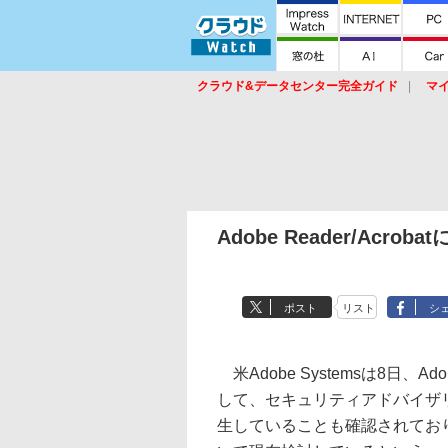
クラウド&データセンター完全ガイド
マ
サービス
セキュリティ
ネットワーク
スイッチ
ルータ
導入事例
イベ
Adobe Reader/Ac
ポスト
リスト
シ
米Adobe Systemsは8日、Ad
して、セキュリティアドバイザ
生していることも確認されており