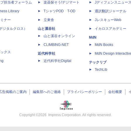
ップ担当者フォーラム
楽器探そう!デジマート
Jディフェンスニュー
ness Library
TシャツPOD T-OD
通訳翻訳ジャーナル
セミナー
立東舎
JレスキューWeb
 X（デジタルクロス）
山と溪谷社
イカロスアカデミー
山と溪谷オンライン
MdN
CLIMBING-NET
MdN Books
ブックス
近代科学社
MdN Design Interactiv
ing
近代科学社Digital
テックリブ
TechLib
広告掲載のご案内
編集部へのご連絡
プライバシーポリシー
会社概要
Copyright ©
2026
Impress Corporation. All rights reserved.