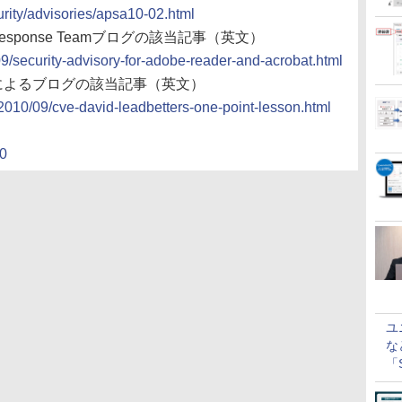
rity/advisories/apsa10-02.html
cident Response Teamブログの該当記事（英文）
09/security-advisory-for-adobe-reader-and-acrobat.html
ur氏によるブログの該当記事（英文）
2010/09/cve-david-leadbetters-one-point-lesson.html
）
40
ユ
な
「S
に