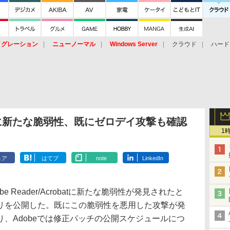
イグレーション
ニューノーマル
Windows Server
クラウド
ハード
トピック
ストレージ（HW）
オープンソース
SaaS
標的型
ント
robatに新たな脆弱性、既にゼロデイ攻撃も確認
1
ェア
はてブ
note
LinkedIn
obe Reader/Acrobatに新たな脆弱性が発見されたと
リを公開した。既にこの脆弱性を悪用した攻撃が発
、Adobeでは修正パッチの公開スケジュールにつ