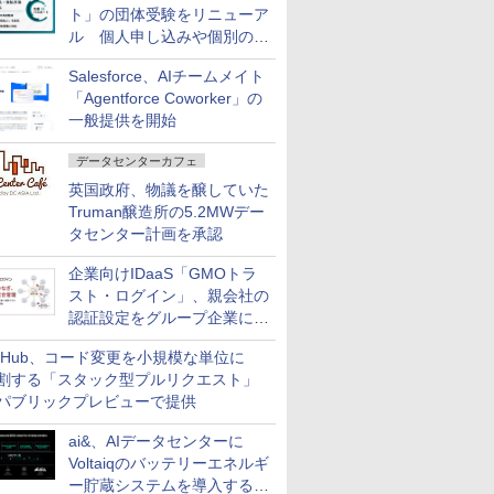
ト」の団体受験をリニューア
ル 個人申し込みや個別の支
払いなどに対応
Salesforce、AIチームメイト
「Agentforce Coworker」の
一般提供を開始
データセンターカフェ
英国政府、物議を醸していた
Truman醸造所の5.2MWデー
タセンター計画を承認
企業向けIDaaS「GMOトラ
スト・ログイン」、親会社の
認証設定をグループ企業に展
開できる新機能を提供
itHub、コード変更を小規模な単位に
割する「スタック型プルリクエスト」
パブリックプレビューで提供
ai&、AIデータセンターに
Voltaiqのバッテリーエネルギ
ー貯蔵システムを導入する計