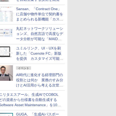
Sansan、「Contract One」
に店舗や物件単位で契約書を
まとめられる新機能「カスタ
ム契約ツリー」を追加
丸紅ネットワークソリューシ
ョンズ、自然言語で高度なデ
ータ分析が可能な「MAIDOA
AI ASSIST」を9月より提供
ユミルリンク、UI・UXを刷
新した「Cuenote FC」新版
を提供 カスタマイズ可能な
ダッシュボード画面を搭載
イベント
AI時代に進化する経理部門の
役割とは何か 業務のすみ分
けとAI活用から考える次世代
ファイナンス戦略
ニリタエスアール、生成AIでCOBOL
どの資産から仕様書を自動生成する
oftware Asset Maintenance」を10月
発売
GUGA、「生成AIパスポー