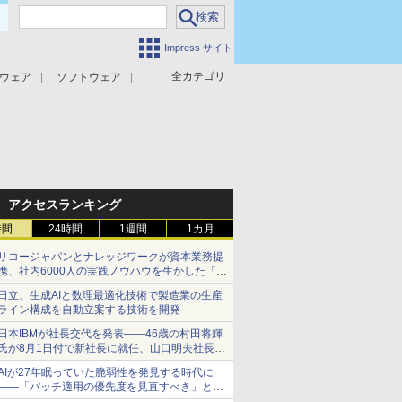
Impress サイト
全カテゴリ
ウェア
ソフトウェア
攻撃対策
マルウェア対策
アクセスランキング
時間
24時間
1週間
1カ月
リコージャパンとナレッジワークが資本業務提
携、社内6000人の実践ノウハウを生かした「AI
商談記録 for RICOH」を展開へ
日立、生成AIと数理最適化技術で製造業の生産
ライン構成を自動立案する技術を開発
日本IBMが社長交代を発表――46歳の村田将輝
氏が8月1日付で新社長に就任、山口明夫社長は
会長へ
AIが27年眠っていた脆弱性を発見する時代に
――「パッチ適用の優先度を見直すべき」とセ
キュリティ専門家