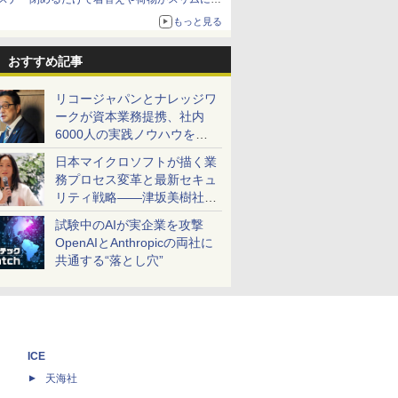
とまる
もっと見る
おすすめ記事
リコージャパンとナレッジワ
ークが資本業務提携、社内
6000人の実践ノウハウを生
かした「AI商談記録 for
日本マイクロソフトが描く業
RICOH」を展開へ
務プロセス変革と最新セキュ
リティ戦略――津坂美樹社長
が2027年度戦略を説明
試験中のAIが実企業を攻撃
OpenAIとAnthropicの両社に
共通する“落とし穴”
ICE
天海社