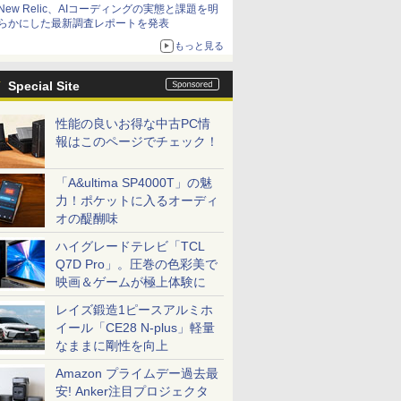
New Relic、AIコーディングの実態と課題を明
らかにした最新調査レポートを発表
もっと見る
Special Site
性能の良いお得な中古PC情
報はこのページでチェック！
「A&ultima SP4000T」の魅
力！ポケットに入るオーディ
オの醍醐味
ハイグレードテレビ「TCL
Q7D Pro」。圧巻の色彩美で
映画＆ゲームが極上体験に
レイズ鍛造1ピースアルミホ
イール「CE28 N-plus」軽量
なままに剛性を向上
Amazon プライムデー過去最
安! Anker注目プロジェクタ