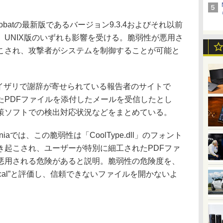
Acrobatの最新版であるバージョン9.3.4およびそれ以前
c版、UNIX版のいずれも影響を受ける。脆弱性が悪用さ
こされ、攻撃者がシステムを制御することが可能と
バイザリで謝辞が寄せられている報告者のサイトで
たPDFファイルを添付したメールを受信したとし
策ソフトでの検出対応状況などをまとめている。
aでは、この脆弱性は「CoolType.dll」のフォント
き起こされ、ユーザーが特別に細工されたPDFファ
悪用される危険があると説明。脆弱性の危険度を、
critical”と評価し、信頼できないファイルを開かないよ