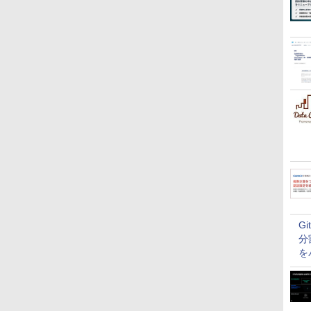
G
分
を