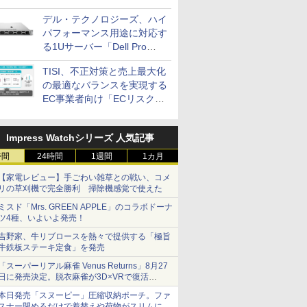
画を発表
デル・テクノロジーズ、ハイ
パフォーマンス用途に対応す
る1Uサーバー「Dell Pro
Precision 7 R1ラック」を発
TISI、不正対策と売上最大化
売
の最適なバランスを実現する
EC事業者向け「ECリスク対
策設計・運用支援サービス」
Impress Watchシリーズ 人気記事
時間
24時間
1週間
1カ月
【家電レビュー】手ごわい雑草との戦い、コメ
リの草刈機で完全勝利 掃除機感覚で使えた
ミスド「Mrs. GREEN APPLE」のコラボドーナ
ツ4種、いよいよ発売！
吉野家、牛リブロースを熱々で提供する「極旨
牛鉄板ステーキ定食」を発売
「スーパーリアル麻雀 Venus Returns」8月27
日に発売決定。脱衣麻雀が3D×VRで復活
発売から2週間は20%オフになるセールが実施
本日発売「スヌーピー」圧縮収納ポーチ。ファ
スナー閉めるだけで着替えや荷物がスリムにま