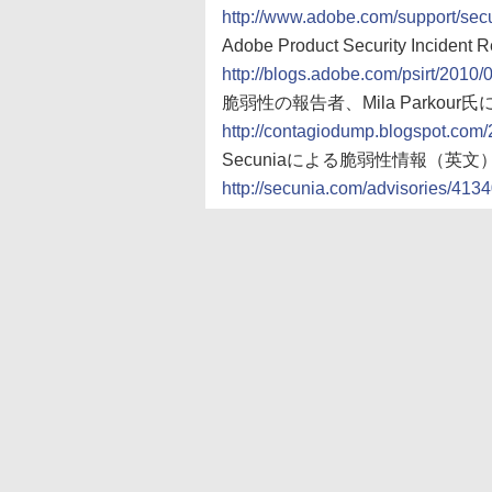
http://www.adobe.com/support/secu
Adobe Product Security In
http://blogs.adobe.com/psirt/2010/
脆弱性の報告者、Mila Parko
http://contagiodump.blogspot.com/
Secuniaによる脆弱性情報（英文
http://secunia.com/advisories/413