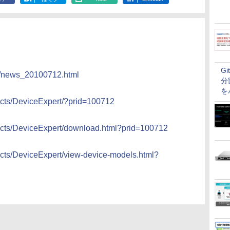
G
s/news_20100712.html
分
を
ucts/DeviceExpert/?prid=100712
ucts/DeviceExpert/download.html?prid=100712
cts/DeviceExpert/view-device-models.html?