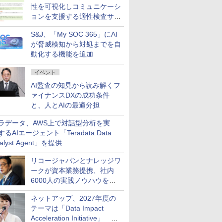
性を可視化しコミュニケーシ
ョンを支援する適性検査サー
ビスを提供
S&J、「My SOC 365」にAI
が脅威検知から対処までを自
動化する機能を追加
イベント
AI監査の知見から読み解くフ
ァイナンスDXの成功条件
と、人とAIの最適分担
ラデータ、AWS上で対話型分析を実
するAIエージェント「Teradata Data
alyst Agent」を提供
リコージャパンとナレッジワ
ークが資本業務提携、社内
6000人の実践ノウハウを生
かした「AI商談記録 for
ネットアップ、2027年度の
RICOH」を展開へ
テーマは「Data Impact
Acceleration Initiative」 AI