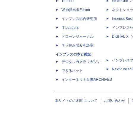
Think IT
SmartGri
Web担当者Forum
ネットショ
インプレス総合研究所
Impress Busi
IT Leaders
インプレス
ドローンジャーナル
DIGITAL
ネッ担お悩み相談室
インプレスの本と雑誌
インプレス
デジタルカメラマガジン
NextPublish
できるネット
インターネット白書ARCHIVES
本サイトのご利用について
お問い合わせ