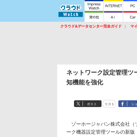
クラウド&データセンター完全ガイド
マ
サービス
セキュリティ
ネットワーク
スイッチ
ルータ
導入事例
イベ
ネットワーク設定管理ツール
知機能を強化
ポスト
リスト
シ
ゾーホージャパン株式会社（ゾ
ーク機器設定管理ツールの新版「Manag