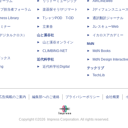
dフォーラム
リットーミュージック
AIRLINEweb
ップ担当者フォーラム
楽器探そう!デジマート
Jディフェンスニュー
ness Library
TシャツPOD T-OD
通訳翻訳ジャーナル
セミナー
立東舎
JレスキューWeb
 X（デジタルクロス）
山と溪谷社
イカロスアカデミー
山と溪谷オンライン
MdN
CLIMBING-NET
MdN Books
ブックス
近代科学社
MdN Design Interactiv
ing
近代科学社Digital
テックリブ
TechLib
広告掲載のご案内
編集部へのご連絡
プライバシーポリシー
会社概要
Copyright ©
2026
Impress Corporation. All rights reserved.