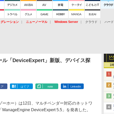
イグレーション
ニューノーマル
Windows Server
クラウド
ハード
トピック
ストレージ（HW）
オープンソース
SaaS
標的型
ント
「DeviceExpert」新版、デバイス探
1
ェア
はてブ
note
LinkedIn
ーホー）は12日、マルチベンダー対応のネットワ
eEngine DeviceExpert 5.5」を発表した。