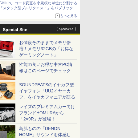
GitHub、コード変更を小規模な単位に分割する
「スタック型プルリクエスト」をパブリックプ
レビューで提供
もっと見る
Special Site
お値段そのままでメモリ倍
増！メモリ32GBの「お得な
ゲーミングノート」
性能の良いお得な中古PC情
報はこのページでチェック！
SOUNDPEATSのイヤカフ型
イヤフォン「UU2イヤーカ
フ」をイヤカフマニアが語る
レイズのプレミアムカー向け
ブランドHOMURAから
「2×9R」が登場！
鳥肌ものの「DENON
HOME」サウンドを体感し