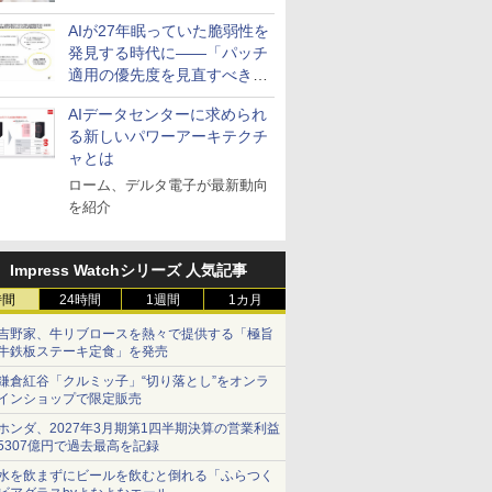
活用を成果へつなぐ3つの方
AIが27年眠っていた脆弱性を
針を発表
発見する時代に――「パッチ
適用の優先度を見直すべき」
とセキュリティ専門家
AIデータセンターに求められ
る新しいパワーアーキテクチ
ャとは
ローム、デルタ電子が最新動向
を紹介
Impress Watchシリーズ 人気記事
時間
24時間
1週間
1カ月
吉野家、牛リブロースを熱々で提供する「極旨
牛鉄板ステーキ定食」を発売
鎌倉紅谷「クルミッ子」“切り落とし”をオンラ
インショップで限定販売
ホンダ、2027年3月期第1四半期決算の営業利益
5307億円で過去最高を記録
水を飲まずにビールを飲むと倒れる「ふらつく