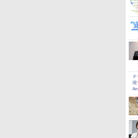
テ
現
An