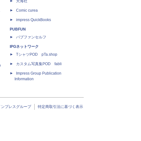
天海社
ス
Comic curea
impress QuickBooks
PUBFUN
パブファンセルフ
IPGネットワーク
TシャツPOD pTa.shop
カスタム写真集POD fabli
e
Impress Group Publication
Information
インプレスグループ
特定商取引法に基づく表示