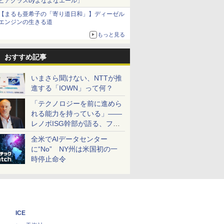
ビアグラスbyよなよなエール」
【まるも亜希子の「寄り道日和」】ディーゼル
エンジンの生きる道
もっと見る
おすすめ記事
いまさら聞けない、NTTが推
進する「IOWN」って何？
「テクノロジーを前に進めら
れる能力を持っている」――
レノボISG幹部が語る、フル
スタックと水冷技術の強み
全米でAIデータセンター
に“No” NY州は米国初の一
時停止命令
ICE