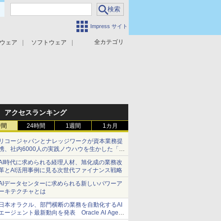
Impress サイト
全カテゴリ
ウェア
ソフトウェア
攻撃対策
マルウェア対策
アクセスランキング
時間
24時間
1週間
1カ月
リコージャパンとナレッジワークが資本業務提
携、社内6000人の実践ノウハウを生かした「AI
商談記録 for RICOH」を展開へ
AI時代に求められる経理人材、旭化成の業務改
革とAI活用事例に見る次世代ファイナンス戦略
AIデータセンターに求められる新しいパワーア
ーキテクチャとは
日本オラクル、部門横断の業務を自動化するAI
エージェント最新動向を発表 Oracle AI Agent
Studioで企業の意思決定と開発を加速