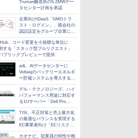
Truman醸造所の5.2MWデー
タセンター計画を承認
企業向けIDaaS「GMOトラ
スト・ログイン」、親会社の
認証設定をグループ企業に展
開できる新機能を提供
itHub、コード変更を小規模な単位に
割する「スタック型プルリクエスト」
パブリックプレビューで提供
ai&、AIデータセンターに
Voltaiqのバッテリーエネルギ
ー貯蔵システムを導入する計
画を発表
デル・テクノロジーズ、ハイ
パフォーマンス用途に対応す
る1Uサーバー「Dell Pro
Precision 7 R1ラック」を発
TISI、不正対策と売上最大化
売
の最適なバランスを実現する
EC事業者向け「ECリスク対
策設計・運用支援サービス」
カオナビ、従業員の特性や相