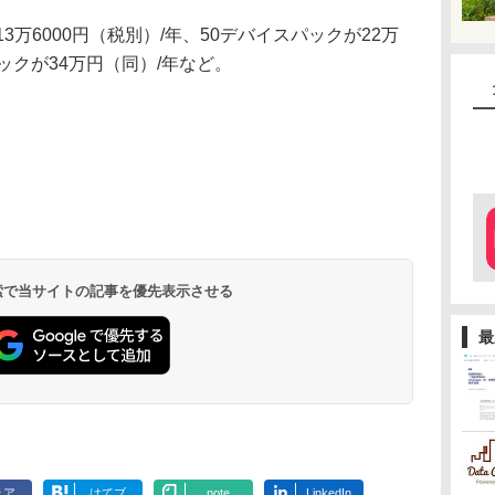
万6000円（税別）/年、50デバイスパックが22万
パックが34万円（同）/年など。
 検索で当サイトの記事を優先表示させる
最
ェア
はてブ
note
LinkedIn