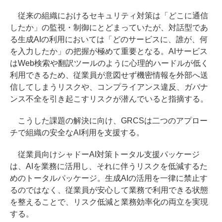
従来の組織におけるセキュリティ対策は「どこに通信
したか」の監視・制御にとどまっていたが、対話型であ
る生成AIの利用においては「どのサービスに、誰が、何
を入力したか」の把握が極めて重要となる。AIサービス
はWeb検索や翻訳ツールのように心理的ハードルが低く
利用できるため、従業員が意図せず機密情報を外部へ送
信してしまうリスクや、コンプライアンス違反、ガバナ
ンス不全を引き起こすリスクが潜んでいると指摘する。
こうした課題の解決に向け、GRCSは二つのアプロー
チで組織の安全なAI利用を支援する。
従業員向けシャドーAI対策トータル支援パッケージ
は、AIを業務に活用し、それに伴うリスクを低減するた
めのトータルパッケージ。生成AIの活用を一律に禁止す
るのではなく、従業員が安心して業務で利用できる状態
を整えることで、リスク低減と業務効率化の両立を実現
する。