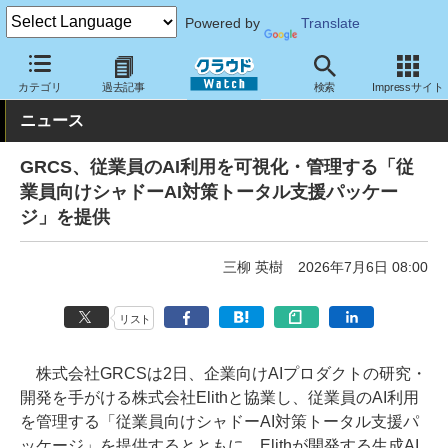
Powered by
Translate
クラウド Watch
セキュリティ
セキュリティサービス
カテゴリ
過去記事
検索
Impressサイト
ニュース
GRCS、従業員のAI利用を可視化・管理する「従
業員向けシャドーAI対策トータル支援パッケー
ジ」を提供
三柳 英樹
2026年7月6日 08:00
リスト
株式会社GRCSは2日、企業向けAIプロダクトの研究・
開発を手がける株式会社Elithと協業し、従業員のAI利用
を管理する「従業員向けシャドーAI対策トータル支援パ
ッケージ」を提供するとともに、Elithが開発する生成AI