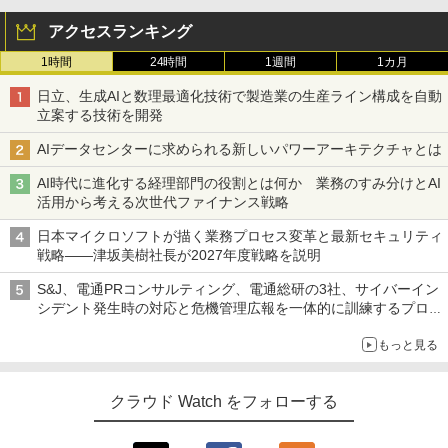
アクセスランキング
1時間
24時間
1週間
1カ月
日立、生成AIと数理最適化技術で製造業の生産ライン構成を自動
立案する技術を開発
AIデータセンターに求められる新しいパワーアーキテクチャとは
AI時代に進化する経理部門の役割とは何か 業務のすみ分けとAI
活用から考える次世代ファイナンス戦略
日本マイクロソフトが描く業務プロセス変革と最新セキュリティ
戦略――津坂美樹社長が2027年度戦略を説明
S&J、電通PRコンサルティング、電通総研の3社、サイバーイン
シデント発生時の対応と危機管理広報を一体的に訓練するプログ
ラムを提供
もっと見る
クラウド Watch をフォローする