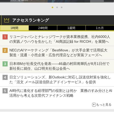
●
●
●
アクセスランキング
1時間
24時間
1週間
1カ月
リコージャパンとナレッジワークが資本業務提携、社内6000人
の実践ノウハウを生かした「AI商談記録 for RICOH」を展開へ
NECのAIマーケティング「BestMove」が大手企業で活用拡大
製造・流通・小売企業・広告代理店などが実装フェーズへ
日本IBMが社長交代を発表――46歳の村田将輝氏が8月1日付で
新社長に就任、山口明夫社長は会長へ
日立ソリューションズ、新Outlookに対応し誤送信対策を強化し
た「活文 メール誤送信防止アドインサービス」を提供
AI時代に進化する経理部門の役割とは何か 業務のすみ分けとAI
活用から考える次世代ファイナンス戦略
もっと見る