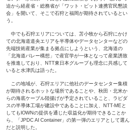
迫から経産省・総務省が「ワット・ビット連携官民懇談
会」を開いて、そこで石狩と福岡が期待されているとい
う。
中でも石狩エリアについては、苫小牧から石狩にかけ
ての北海道道央エリアを半導体やデータセンターなどの
先端技術産業が集まる拠点にしようという、北海道の
「北海道バレー構想」で産官学が一体となって産業誘致
を推進しており、NTT東日本グループも理念に共感して
いると水津氏は語った。
この地域が、石狩エリアに他社のデータセンター集積
が期待されるホットな場所であることや、秋田・北米か
らの海底ケーブル陸揚げが予定されていること、ラピダ
スの半導体工場が建設中であることに加え、NTT-MEと
してもIOWNの提供を通じた収益化が期待できることか
ら、「JPDC AI Container」の第一弾のエリアとして選ん
だと説明した。