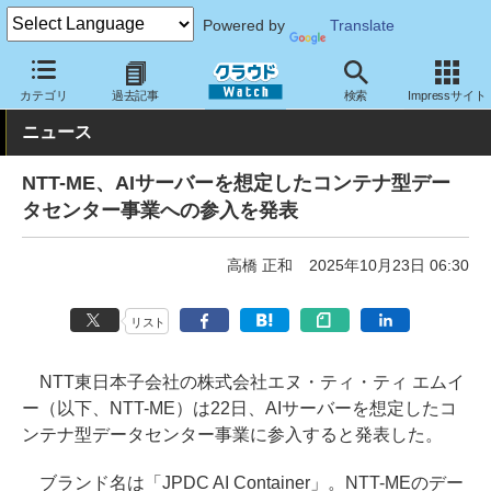
Powered by
Translate
クラウド Watch
ハード・インフラ
データセンター
カテゴリ
過去記事
検索
Impressサイト
ニュース
NTT-ME、AIサーバーを想定したコンテナ型デー
タセンター事業への参入を発表
高橋 正和
2025年10月23日 06:30
リスト
NTT東日本子会社の株式会社エヌ・ティ・ティ エムイ
ー（以下、NTT-ME）は22日、AIサーバーを想定したコ
ンテナ型データセンター事業に参入すると発表した。
ブランド名は「JPDC AI Container」。NTT-MEのデー