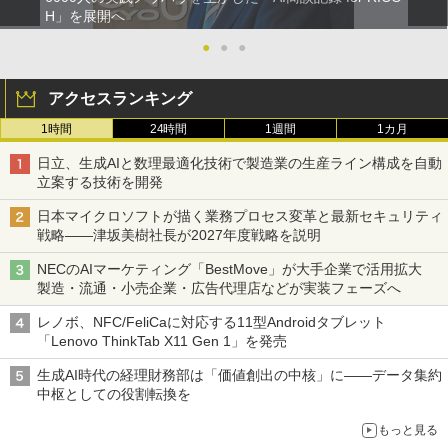
H」を展開へ
●
●
●
アクセスランキング
1時間
24時間
1週間
1カ月
日立、生成AIと数理最適化技術で製造業の生産ライン構成を自動
立案する技術を開発
日本マイクロソフトが描く業務プロセス変革と最新セキュリティ
戦略――津坂美樹社長が2027年度戦略を説明
NECのAIマーケティング「BestMove」が大手企業で活用拡大
製造・流通・小売企業・広告代理店などが実装フェーズへ
レノボ、NFC/FeliCaに対応する11型Androidタブレット
「Lenovo ThinkTab X11 Gen 1」を発売
生成AI時代の経理財務部は「価値創出の中核」に――データ集約
中枢としての役割転換を
もっと見る