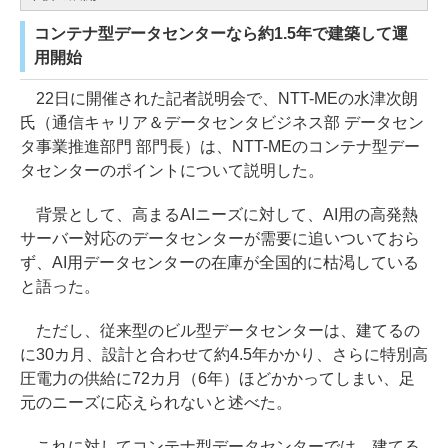
コンテナ型データセンターなら約1.5年で建築して運
用開始
22日に開催された記者説明会で、NTT-MEの水津次朗
氏（通信キャリア＆データセンタビジネス部 データセン
タ事業推進部門 部門長）は、NTT-MEのコンテナ型デー
タセンターのポイントについて説明した。
背景として、高まるAIニーズに対して、AI用の高発熱
サーバー対応のデータセンターが需要に追いついておら
ず、AI用データセンターの在庫が全国的に枯渇している
と語った。
ただし、従来型のビル型データセンターは、建てるの
に30カ月、設計と合わせて約4.5年かかり、さらに特別高
圧電力の供給に72カ月（6年）ほどかかってしまい、足
元のニーズに応えられないと述べた。
これに対してコンテナ型データセンターでは、建てる