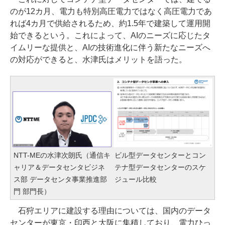
のが12カ月、電力も特別高圧電力ではなく高圧電力であ
れば4カ月で供給されるため、約1.5年で建築して運用開
始できるという。これによって、AIのニーズに応じたタ
イムリーな提供と、AIの技術進化に伴う新たなニーズへ
の対応ができると、水津氏はメリットを語った。
NTT-MEの水津次朗氏（通信キ
ビル型データセンターとコン
ャリア＆データセンタビジネ
テナ型データセンターのスケ
ス部 データセンタ事業推進部
ジュール比較
門 部門長）
石狩エリアに建設する理由については、国内のデータ
センターが東京・印西と大阪に集積しており、電力ひっ