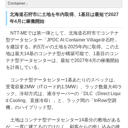
Container」
北海道石狩市に土地を年内取得、1基目は最短で2027
年4月に稼働開始
NTT-MEでは第一弾として、北海道石狩市でコンテナ
型データセンター「JPDC AI Container Village＠石狩」
を建設する。約5万㎡の土地を2025年内に取得。この土
地は最大14基のコンテナ型が構築可能で、1基目のコン
テナ型データセンターは、最短で2027年4月の稼働開始
を計画している。
コンテナ型データセンター1基あたりのスペックは、
受電容量2MW（ITロード約1.5MW）、ラック数最大40ラ
ック。冷却方式は、液冷サーバーの「DLC（Direct Liqui
d Cooling、直接冷却）」と、ラック間の「InRow空調
機」のハイブリッド型。
土地はコンテナ型データセンター14基分の敷地がある
が、一度に建てるのではなく、顧客からの申し込みの後