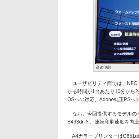
高速印刷
ユーザビリティ面では、NFC Se
かる時間が1台あたり10分から
OSへの対応、Adobe純正PS
なお、今回提供するモデルのう
B433dnと、連続印刷速度を向
A4カラープリンターはC651