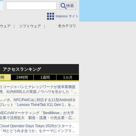
Impress サイト
全カテゴリ
ウェア
ソフトウェア
攻撃対策
マルウェア対策
アクセスランキング
時間
24時間
1週間
1カ月
リコージャパンとナレッジワークが資本業務提
携、社内6000人の実践ノウハウを生かした「AI
商談記録 for RICOH」を展開へ
レノボ、NFC/FeliCaに対応する11型Androidタ
ブレット「Lenovo ThinkTab X11 Gen 1」を発
売
NECのAIマーケティング「BestMove」が大手
企業で活用拡大 製造・流通・小売企業・広告
代理店などが実装フェーズへ
Cloud Operator Days Tokyo 2026がスタート、
「AIとどう向き合うか」をテーマにインフラ運
用の知見を集約