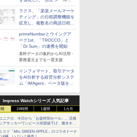
送信防止アドインサービス」
ラクス、「楽楽メールマーケ
を提供
ティング」の日程調整機能を
拡充し、複数名の商談日程調
整を効率化
primeNumberとウイングア
ーク1st、「TROCCO」と
「Dr.Sum」の連携を開始
基幹データの集約からAI活用・
業務還元までを一貫支援
インフォマート、取引データ
をAI分析する経営分析システ
ム「IMAgent」ベータ版を提
供
Impress Watchシリーズ 人気記事
時間
24時間
1週間
1カ月
ユニクロ、今日から「お盆特別セール」。涼感
シアサッカーワンピース待望値下げ、撥水ギア
ショーツは1990円に
ミスド「Mrs. GREEN APPLE」のコラボドーナ
ツ4種、いよいよ発売！