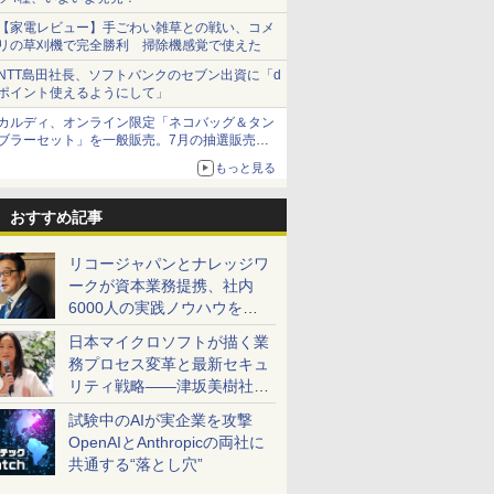
【家電レビュー】手ごわい雑草との戦い、コメ
リの草刈機で完全勝利 掃除機感覚で使えた
NTT島田社長、ソフトバンクのセブン出資に「d
ポイント使えるようにして」
カルディ、オンライン限定「ネコバッグ＆タン
ブラーセット」を一般販売。7月の抽選販売の
当選無効分
もっと見る
おすすめ記事
リコージャパンとナレッジワ
ークが資本業務提携、社内
6000人の実践ノウハウを生
かした「AI商談記録 for
日本マイクロソフトが描く業
RICOH」を展開へ
務プロセス変革と最新セキュ
リティ戦略――津坂美樹社長
が2027年度戦略を説明
試験中のAIが実企業を攻撃
OpenAIとAnthropicの両社に
共通する“落とし穴”