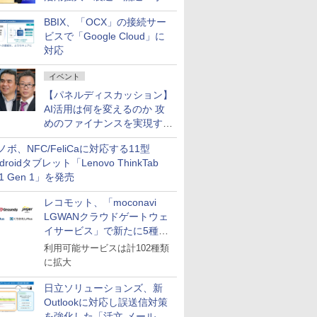
企業・広告代理店などが実装
BBIX、「OCX」の接続サー
フェーズへ
ビスで「Google Cloud」に
対応
イベント
【パネルディスカッション】
AI活用は何を変えるのか 攻
めのファイナンスを実現する
業務設計とマインドセット変
ノボ、NFC/FeliCaに対応する11型
革
droidタブレット「Lenovo ThinkTab
11 Gen 1」を発売
レコモット、「moconavi
LGWANクラウドゲートウェ
イサービス」で新たに5種類
のサービスと連携開始
利用可能サービスは計102種類
に拡大
日立ソリューションズ、新
Outlookに対応し誤送信対策
を強化した「活文 メール誤