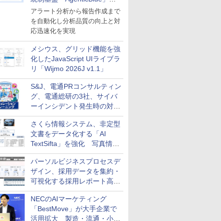
導入
アラート分析から報告作成まで
を自動化し分析品質の向上と対
応迅速化を実現
メシウス、グリッド機能を強
化したJavaScript UIライブラ
リ「Wijmo 2026J v1.1」
S&J、電通PRコンサルティン
グ、電通総研の3社、サイバ
ーインシデント発生時の対応
と危機管理広報を一体的に訓
さくら情報システム、非定型
練するプログラムを提供
文書をデータ化する「AI
TextSifta」を強化 写真情報
のデータ化などに対応
パーソルビジネスプロセスデ
ザイン、採用データを集約・
可視化する採用レポート高速
化サービスを提供
NECのAIマーケティング
「BestMove」が大手企業で
活用拡大 製造・流通・小売