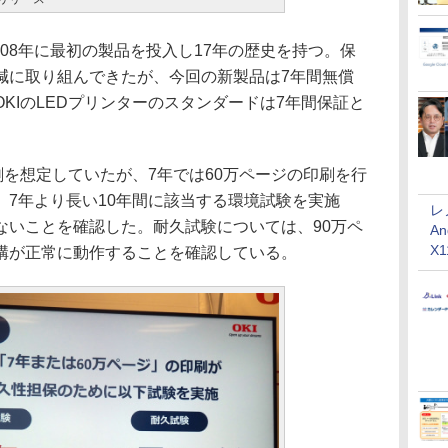
008年に最初の製品を投入し17年の歴史を持つ。保
減に取り組んできたが、今回の新製品は7年間無償
KIのLEDプリンターのスタンダードは7年間保証と
を想定していたが、7年では60万ページの印刷を行
、7年より長い10年間に該当する環境試験を実施
レ
ないことを確認した。耐久試験については、90万ペ
An
X
構が正常に動作することを確認している。