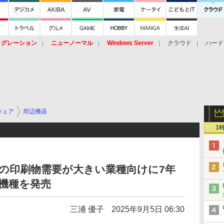
イグレーション
ニューノーマル
Windows Server
クラウド
ハード
トピック
ストレージ（HW）
オープンソース
SaaS
標的型
ント
ウェア
周辺機器
1
紙の印刷物需要が大きい業種向けに7年
6機種を発売
三浦 優子
2025年9月5日 06:30