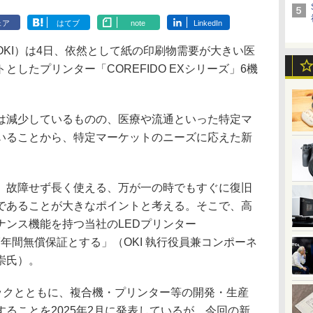
ェア
はてブ
note
LinkedIn
KI）は4日、依然として紙の印刷物需要が大きい医
したプリンター「COREFIDO EXシリーズ」6機
減少しているものの、医療や流通といった特定マ
いることから、特定マーケットのニーズに応えた新
故障せず長く使える、万が一の時でもすぐに復旧
であることが大きなポイントと考える。そこで、高
ナンス機能を持つ当社のLEDプリンター
』は7年間無償保証とする」（OKI 執行役員兼コンポーネ
崇氏）。
ックとともに、複合機・プリンター等の開発・生産
ることを2025年2月に発表しているが、今回の新