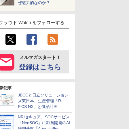
ぜ魅力的なのか？
クラウド Watch をフォローする
メルマガスタート！
登録はこちら
新記事
JBCCと日立ソリューション
ズ東日本、生産管理「R-
PiCS NX」と供給計画
「scSQUARE ISP」の連携サ
NRIセキュア、SOCサービス
ービスを提供開始
「NeoSOC」に独自開発のAI
統制基盤「AgenticBlue」を