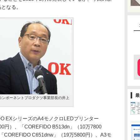
品となる。
最
兼コンポーネントプロダクツ事業部長の井上
O EXシリーズのA4モノクロLEDプリンター
00円）、「COREFIDO B513dn」（10万7800
OREFIDO C651dnw」（19万5800円）、A3モ