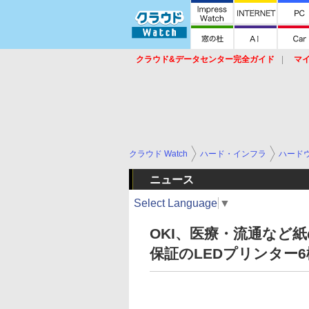
クラウド&データセンター完全ガイド
マ
サービス
セキュリティ
ネットワーク
スイッチ
ルータ
導入事例
イベ
クラウド Watch
ハード・インフラ
ハード
ニュース
Select Language
▼
OKI、医療・流通など
保証のLEDプリンター