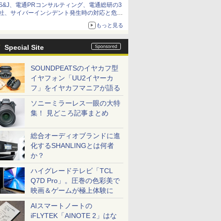
S&J、電通PRコンサルティング、電通総研の3
社、サイバーインシデント発生時の対応と危機
管理広報を一体的に訓練するプログラムを提供
もっと見る
Special Site
SOUNDPEATSのイヤカフ型
イヤフォン「UU2イヤーカ
フ」をイヤカフマニアが語る
ソニーミラーレス一眼の大特
集！ 見どころ記事まとめ
総合オーディオブランドに進
化するSHANLINGとは何者
か？
ハイグレードテレビ「TCL
Q7D Pro」。圧巻の色彩美で
映画＆ゲームが極上体験に
AIスマートノートの
iFLYTEK「AINOTE 2」はな