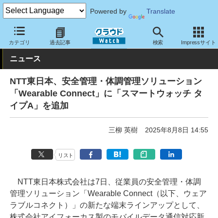
Powered by
Translate
クラウド Watch
サービス・ソフト
サービス
その他
カテゴリ
過去記事
検索
Impressサイト
ニュース
NTT東日本、安全管理・体調管理ソリューション
「Wearable Connect」に「スマートウォッチ タ
イプA」を追加
三柳 英樹
2025年8月8日 14:55
リスト
NTT東日本株式会社は7日、従業員の安全管理・体調
管理ソリューション「Wearable Connect（以下、ウェア
ラブルコネクト）」の新たな端末ラインアップとして、
株式会社アイフォーカス製のモバイルデータ通信対応新