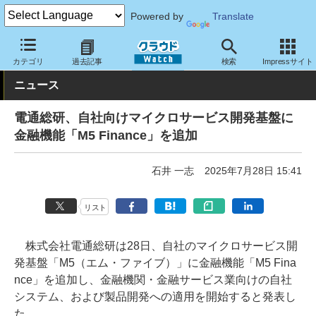
Powered by
Translate
クラウド Watch
サービス・ソフト
ソフトウェア
開発関連
カテゴリ
過去記事
検索
Impressサイト
ニュース
電通総研、自社向けマイクロサービス開発基盤に
金融機能「M5 Finance」を追加
石井 一志
2025年7月28日 15:41
リスト
株式会社電通総研は28日、自社のマイクロサービス開
発基盤「M5（エム・ファイブ）」に金融機能「M5 Fina
nce」を追加し、金融機関・金融サービス業向けの自社
システム、および製品開発への適用を開始すると発表し
た。