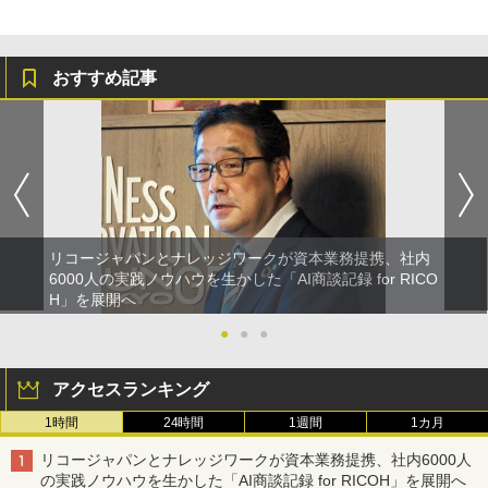
おすすめ記事
リコージャパンとナレッジワークが資本業務提携、社内
6000人の実践ノウハウを生かした「AI商談記録 for RICO
H」を展開へ
●
●
●
アクセスランキング
1時間
24時間
1週間
1カ月
リコージャパンとナレッジワークが資本業務提携、社内6000人
の実践ノウハウを生かした「AI商談記録 for RICOH」を展開へ