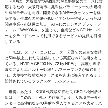
KDDIは、大規模かつ高性能なAI基盤構築のニーズに対
応するため、大阪府堺市に兆単位パラメーターの大規模
生成AIモデルを高速に開発できるAIデータセンターを構
築する。生成AIの開発や低レイテンシー推論といったAI
関連事業への活用に加え、AI時代のビジネスプラットフ
ォーム「WAKONX」を通じて、企業などへGPUサーバ
ーをクラウドベースで利用できるサービスの提供を目指
している。
HPEは、スーパーコンピューター分野での豊富な実績
と50年以上にわたり提供している高度な冷却技術を有し
ている。NVIDIA GB200 NVL72 by HPEは、高度な直接
液冷によりエネルギー効率とパフォーマンスが最適化さ
れ、大規模で複雑なAIクラスタを迅速に導入できるよう
設計されているラックスケールシステム。
連携にあたり、KDDI 代表取締役社長 CEOの松田浩路
氏は、「この度、HPEとの連携により、大阪堺データセ
ンターに高性能なGPU基盤を導入できることを大変うれ