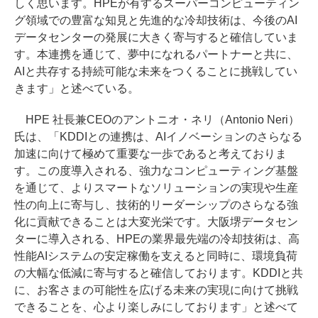
しく思います。HPEが有するスーパーコンピューティン
グ領域での豊富な知見と先進的な冷却技術は、今後のAI
データセンターの発展に大きく寄与すると確信していま
す。本連携を通じて、夢中になれるパートナーと共に、
AIと共存する持続可能な未来をつくることに挑戦してい
きます」と述べている。
HPE 社長兼CEOのアントニオ・ネリ（Antonio Neri）
氏は、「KDDIとの連携は、AIイノベーションのさらなる
加速に向けて極めて重要な一歩であると考えておりま
す。この度導入される、強力なコンピューティング基盤
を通じて、よりスマートなソリューションの実現や生産
性の向上に寄与し、技術的リーダーシップのさらなる強
化に貢献できることは大変光栄です。大阪堺データセン
ターに導入される、HPEの業界最先端の冷却技術は、高
性能AIシステムの安定稼働を支えると同時に、環境負荷
の大幅な低減に寄与すると確信しております。KDDIと共
に、お客さまの可能性を広げる未来の実現に向けて挑戦
できることを、心より楽しみにしております」と述べて