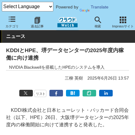
Powered by
Translate
クラウド Watch
トピック
協業・提携
カテゴリ
過去記事
検索
Impressサイト
ニュース
KDDIとHPE、堺データセンターの2025年度内稼
働に向け連携
NVIDIA Blackwellを搭載したHPEのシステムを導入
三柳 英樹
2025年6月26日 13:57
リスト
KDDI株式会社と日本ヒューレット・パッカード合同会
社（以下、HPE）26日、大阪堺データセンターの2025年
度内の稼働開始に向けて連携すると発表した。