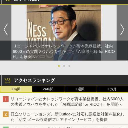
リコージャパンとナレッジワークが資本業務提携、社内
6000人の実践ノウハウを生かした「AI商談記録 for RICO
H」を展開へ
●
●
●
アクセスランキング
1時間
24時間
1週間
1カ月
リコージャパンとナレッジワークが資本業務提携、社内6000人
の実践ノウハウを生かした「AI商談記録 for RICOH」を展開へ
日立ソリューションズ、新Outlookに対応し誤送信対策を強化し
た「活文 メール誤送信防止アドインサービス」を提供