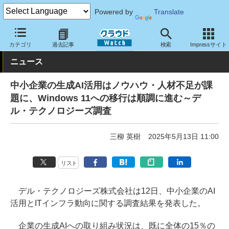
Powered by
Translate
クラウド Watch
トピック
調査・予測
カテゴリ
過去記事
検索
Impressサイト
ニュース
中小企業の生成AI活用はノウハウ・人材不足が課
題に、Windows 11への移行は順調に進む～デ
ル・テクノロジーズ調査
三柳 英樹
2025年5月13日 11:00
リスト
デル・テクノロジーズ株式会社は12日、中小企業のAI
活用とITインフラ動向に関する調査結果を発表した。
企業の生成AIへの取り組み状況は、既に全体の15％の