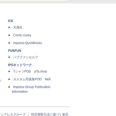
ICE
天海社
ス
Comic curea
impress QuickBooks
PUBFUN
パブファンセルフ
IPGネットワーク
TシャツPOD pTa.shop
カスタム写真集POD fabli
e
Impress Group Publication
Information
インプレスグループ
特定商取引法に基づく表示