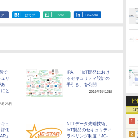
ェア
はてブ
note
LinkedIn
階で
IPA、「IoT開発におけ
キュリ
るセキュリティ設計の
があ
手引き」を公開
％にと
2016年5月13日
年3月23日
1
セキュ
NTTデータ先端技術、
を評価
IoT製品のセキュリティ
TAR」
ラベリング制度「JC-