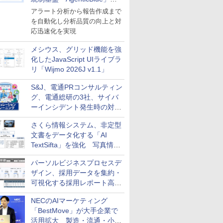
導入
アラート分析から報告作成まで
を自動化し分析品質の向上と対
応迅速化を実現
メシウス、グリッド機能を強
化したJavaScript UIライブラ
リ「Wijmo 2026J v1.1」
S&J、電通PRコンサルティン
グ、電通総研の3社、サイバ
ーインシデント発生時の対応
と危機管理広報を一体的に訓
さくら情報システム、非定型
練するプログラムを提供
文書をデータ化する「AI
TextSifta」を強化 写真情報
のデータ化などに対応
パーソルビジネスプロセスデ
ザイン、採用データを集約・
可視化する採用レポート高速
化サービスを提供
NECのAIマーケティング
「BestMove」が大手企業で
活用拡大 製造・流通・小売