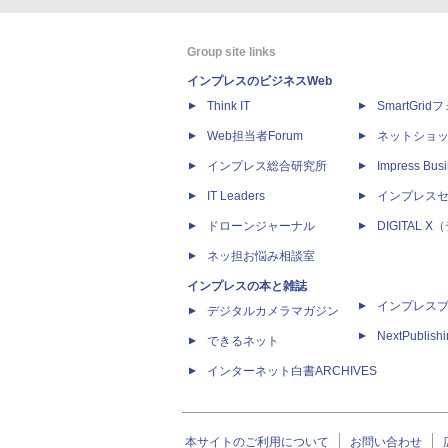
Group site links
インプレスのビジネスWeb
Think IT
SmartGri
Web担当者Forum
ネットショ
インプレス総合研究所
Impress Busi
IT Leaders
インプレス
ドローンジャーナル
DIGITAL
ネッ担お悩み相談室
インプレスの本と雑誌
インプレス
デジタルカメラマガジン
NextPublish
できるネット
インターネット白書ARCHIVES
本サイトのご利用について
お問い合わせ