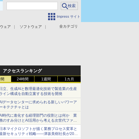
Impress サイト
全カテゴリ
ウェア
ソフトウェア
攻撃対策
マルウェア対策
アクセスランキング
時間
24時間
1週間
1カ月
日立、生成AIと数理最適化技術で製造業の生産
ライン構成を自動立案する技術を開発
AIデータセンターに求められる新しいパワーア
ーキテクチャとは
AI時代に進化する経理部門の役割とは何か 業
務のすみ分けとAI活用から考える次世代ファイ
ナンス戦略
日本マイクロソフトが描く業務プロセス変革と
最新セキュリティ戦略――津坂美樹社長が2027
年度戦略を説明