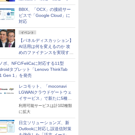
企業・広告代理店などが実装
BBIX、「OCX」の接続サー
フェーズへ
ビスで「Google Cloud」に
対応
イベント
【パネルディスカッション】
AI活用は何を変えるのか 攻
めのファイナンスを実現する
業務設計とマインドセット変
ノボ、NFC/FeliCaに対応する11型
革
droidタブレット「Lenovo ThinkTab
11 Gen 1」を発売
レコモット、「moconavi
LGWANクラウドゲートウェ
イサービス」で新たに5種類
のサービスと連携開始
利用可能サービスは計102種類
に拡大
日立ソリューションズ、新
Outlookに対応し誤送信対策
を強化した「活文 メール誤