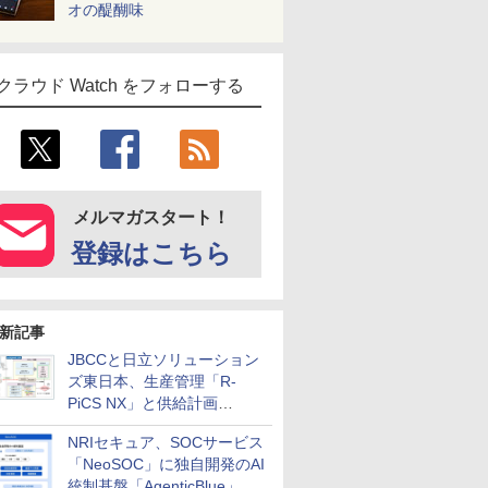
オの醍醐味
クラウド Watch をフォローする
メルマガスタート！
登録はこちら
新記事
JBCCと日立ソリューション
ズ東日本、生産管理「R-
PiCS NX」と供給計画
「scSQUARE ISP」の連携サ
NRIセキュア、SOCサービス
ービスを提供開始
「NeoSOC」に独自開発のAI
統制基盤「AgenticBlue」を