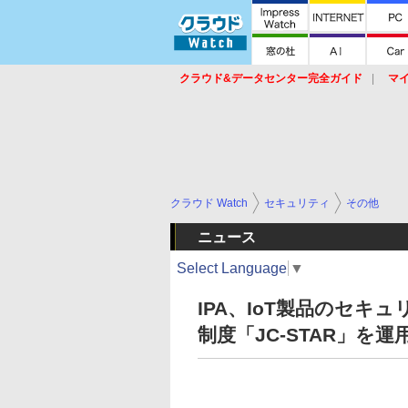
クラウド&データセンター完全ガイド
マ
サービス
セキュリティ
ネットワーク
スイッチ
ルータ
導入事例
イベ
クラウド Watch
セキュリティ
その他
ニュース
Select Language
▼
IPA、IoT製品のセ
制度「JC-STAR」を運