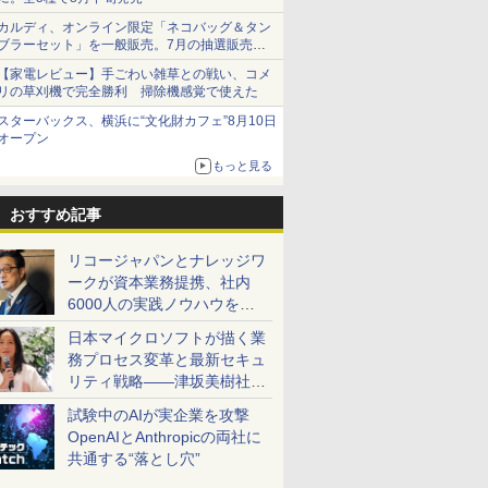
カルディ、オンライン限定「ネコバッグ＆タン
ブラーセット」を一般販売。7月の抽選販売の
当選無効分
【家電レビュー】手ごわい雑草との戦い、コメ
リの草刈機で完全勝利 掃除機感覚で使えた
スターバックス、横浜に“文化財カフェ”8月10日
オープン
もっと見る
おすすめ記事
リコージャパンとナレッジワ
ークが資本業務提携、社内
6000人の実践ノウハウを生
かした「AI商談記録 for
日本マイクロソフトが描く業
RICOH」を展開へ
務プロセス変革と最新セキュ
リティ戦略――津坂美樹社長
が2027年度戦略を説明
試験中のAIが実企業を攻撃
OpenAIとAnthropicの両社に
共通する“落とし穴”