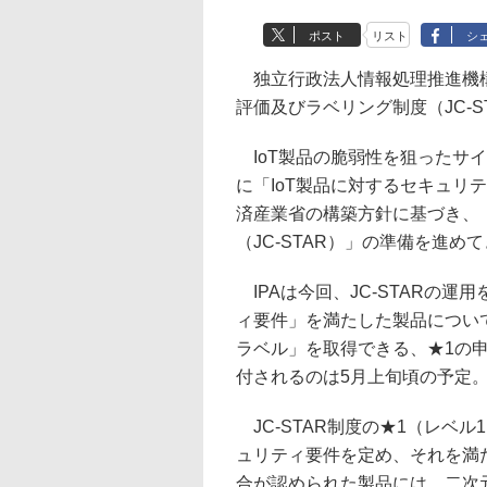
ポスト
リスト
シ
独立行政法人情報処理推進機構
評価及びラベリング制度（JC-
IoT製品の脆弱性を狙ったサイ
に「IoT製品に対するセキュリ
済産業省の構築方針に基づき、
（JC-STAR）」の準備を進め
IPAは今回、JC-STARの運
ィ要件」を満たした製品について
ラベル」を取得できる、★1の
付されるのは5月上旬頃の予定
JC-STAR制度の★1（レベ
ュリティ要件を定め、それを満た
合が認められた製品には、二次