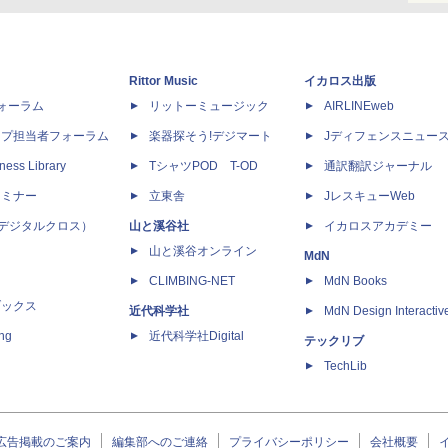
Rittor Music
イカロス出版
dフォーラム
リットーミュージック
AIRLINEweb
ップ担当者フォーラム
楽器探そう!デジマート
Jディフェンスニュー
ness Library
TシャツPOD T-OD
通訳翻訳ジャーナル
セミナー
立東舎
JレスキューWeb
 X（デジタルクロス）
山と溪谷社
イカロスアカデミー
山と溪谷オンライン
MdN
CLIMBING-NET
MdN Books
ブックス
近代科学社
MdN Design Interactiv
ing
近代科学社Digital
テックリブ
TechLib
広告掲載のご案内
編集部へのご連絡
プライバシーポリシー
会社概要