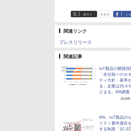
ポスト
リスト
シ
関連リンク
プレスリリース
関連記事
IoT製品の開発段
「全社統一のセ
ティ方針・基準
る」企業は35.6
どまる、IPA調査
2018
IPA、IoT製品の
リティ要件適合
する制度「JC-S