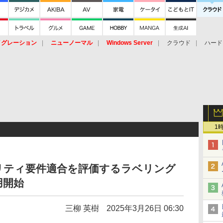
イグレーション
ニューノーマル
Windows Server
クラウド
ハード
トピック
ストレージ（HW）
オープンソース
SaaS
標的型
ント
1
キュリティ要件適合を評価するラベリング
用開始
三柳 英樹
2025年3月26日 06:30