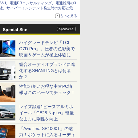
S&J、電通PRコンサルティング、電通総研の3
社、サイバーインシデント発生時の対応と危機
管理広報を一体的に訓練するプログラムを提供
もっと見る
Special Site
ハイグレードテレビ「TCL
Q7D Pro」。圧巻の色彩美で
映画＆ゲームが極上体験に
総合オーディオブランドに進
化するSHANLINGとは何者
か？
性能の良いお得な中古PC情
報はこのページでチェック！
レイズ鍛造1ピースアルミホ
イール「CE28 N-plus」軽量
なままに剛性を向上
「A&ultima SP4000T」の魅
力！ポケットに入るオーディ