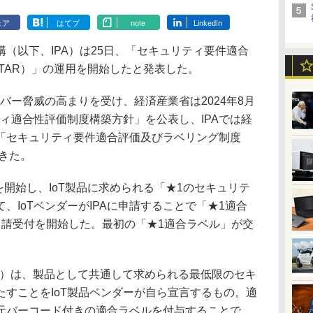
ェア
はてブ
note
LinkedIn
（以下、IPA）は25日、「セキュリティ要件適合
STAR）」の運用を開始したと発表した。
バー脅威の高まりを受け、経済産業省は2024年8月
ティ適合性評価制度構築方針」を公表し、IPAでは経
「セキュリティ要件適合評価及びラベリング制度
てきた。
用を開始し、IoT製品に求められる「★1のセキュリテ
、IoTベンダーがIPAに申請することで「★1適合
申請受付を開始した。最初の「★1適合ラベル」が交
。
ル1）は、製品として共通して求められる最低限のセキ
すことをIoT製品ベンダーが自ら宣言するもの。適
元バーコード付きの適合ラベルを付与することで、