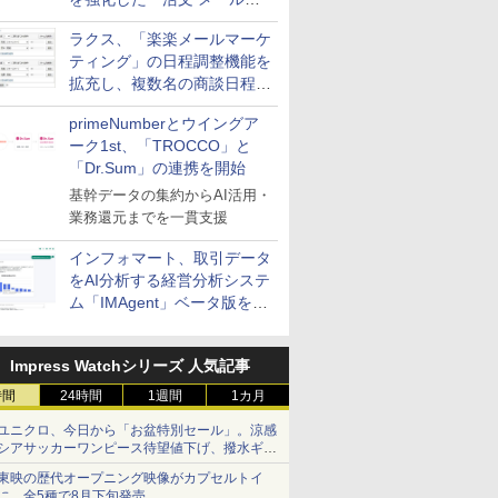
送信防止アドインサービス」
ラクス、「楽楽メールマーケ
を提供
ティング」の日程調整機能を
拡充し、複数名の商談日程調
整を効率化
primeNumberとウイングア
ーク1st、「TROCCO」と
「Dr.Sum」の連携を開始
基幹データの集約からAI活用・
業務還元までを一貫支援
インフォマート、取引データ
をAI分析する経営分析システ
ム「IMAgent」ベータ版を提
供
Impress Watchシリーズ 人気記事
時間
24時間
1週間
1カ月
ユニクロ、今日から「お盆特別セール」。涼感
シアサッカーワンピース待望値下げ、撥水ギア
ショーツは1990円に
東映の歴代オープニング映像がカプセルトイ
に。全5種で8月下旬発売