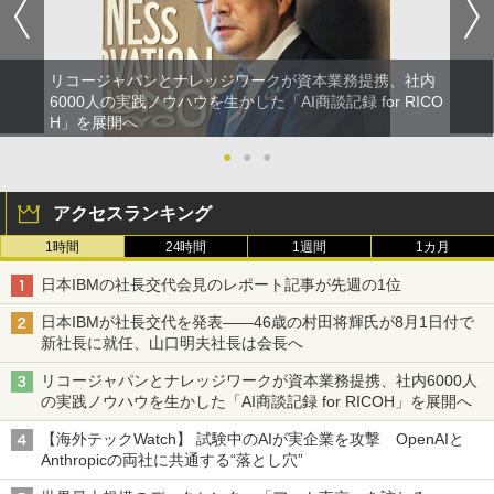
リコージャパンとナレッジワークが資本業務提携、社内
6000人の実践ノウハウを生かした「AI商談記録 for RICO
H」を展開へ
●
●
●
アクセスランキング
1時間
24時間
1週間
1カ月
日本IBMの社長交代会見のレポート記事が先週の1位
日本IBMが社長交代を発表――46歳の村田将輝氏が8月1日付で
新社長に就任、山口明夫社長は会長へ
リコージャパンとナレッジワークが資本業務提携、社内6000人
の実践ノウハウを生かした「AI商談記録 for RICOH」を展開へ
【海外テックWatch】 試験中のAIが実企業を攻撃 OpenAIと
Anthropicの両社に共通する“落とし穴”