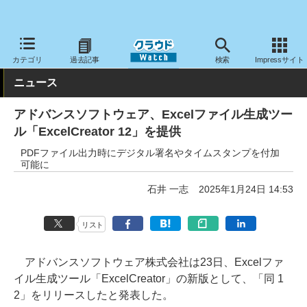
クラウド Watch
サービス・ソフト
ソフトウェア
開発関連
カテゴリ
過去記事
検索
Impressサイト
ニュース
アドバンスソフトウェア、Excelファイル生成ツー
ル「ExcelCreator 12」を提供
PDFファイル出力時にデジタル署名やタイムスタンプを付加
可能に
石井 一志
2025年1月24日 14:53
リスト
アドバンスソフトウェア株式会社は23日、Excelファ
イル生成ツール「ExcelCreator」の新版として、「同 1
2」をリリースしたと発表した。