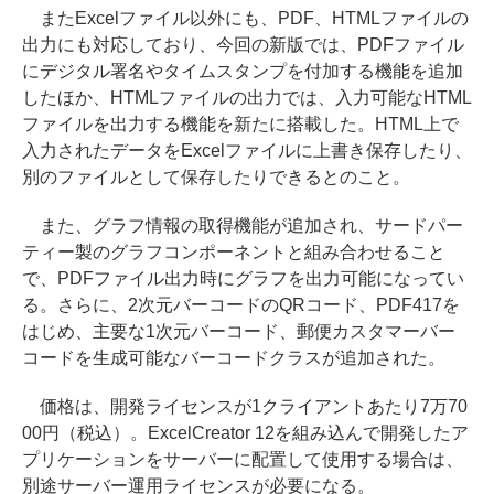
またExcelファイル以外にも、PDF、HTMLファイルの
出力にも対応しており、今回の新版では、PDFファイル
にデジタル署名やタイムスタンプを付加する機能を追加
したほか、HTMLファイルの出力では、入力可能なHTML
ファイルを出力する機能を新たに搭載した。HTML上で
入力されたデータをExcelファイルに上書き保存したり、
別のファイルとして保存したりできるとのこと。
また、グラフ情報の取得機能が追加され、サードパー
ティー製のグラフコンポーネントと組み合わせること
で、PDFファイル出力時にグラフを出力可能になってい
る。さらに、2次元バーコードのQRコード、PDF417を
はじめ、主要な1次元バーコード、郵便カスタマーバー
コードを生成可能なバーコードクラスが追加された。
価格は、開発ライセンスが1クライアントあたり7万70
00円（税込）。ExcelCreator 12を組み込んで開発したア
プリケーションをサーバーに配置して使用する場合は、
別途サーバー運用ライセンスが必要になる。