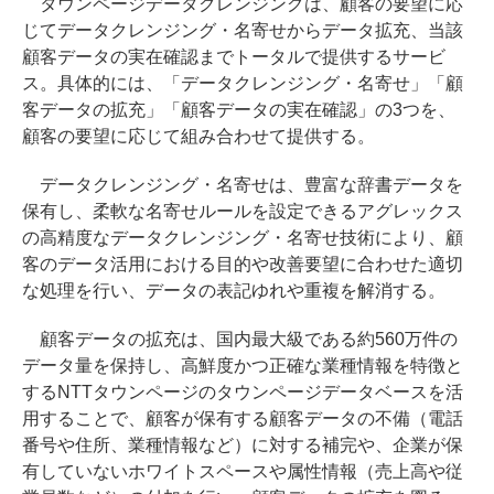
タウンページデータクレンジングは、顧客の要望に応
じてデータクレンジング・名寄せからデータ拡充、当該
顧客データの実在確認までトータルで提供するサービ
ス。具体的には、「データクレンジング・名寄せ」「顧
客データの拡充」「顧客データの実在確認」の3つを、
顧客の要望に応じて組み合わせて提供する。
データクレンジング・名寄せは、豊富な辞書データを
保有し、柔軟な名寄せルールを設定できるアグレックス
の高精度なデータクレンジング・名寄せ技術により、顧
客のデータ活用における目的や改善要望に合わせた適切
な処理を行い、データの表記ゆれや重複を解消する。
顧客データの拡充は、国内最大級である約560万件の
データ量を保持し、高鮮度かつ正確な業種情報を特徴と
するNTTタウンページのタウンページデータベースを活
用することで、顧客が保有する顧客データの不備（電話
番号や住所、業種情報など）に対する補完や、企業が保
有していないホワイトスペースや属性情報（売上高や従