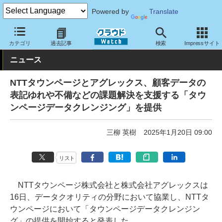
Powered by
Translate
クラウド Watch
サービス・ソフト
サービス
業務関連
カテゴリ
過去記事
検索
Impressサイト
ニュース
NTTタウンページとアグレックス、顧客データの
表記ゆれや不備などの課題解決を支援する「タウ
ンページデータクレンジング」を提供
三柳 英樹
2025年1月20日 09:00
リスト
NTTタウンページ株式会社と株式会社アグレックスは
16日、データクオリティの分野において協業し、NTTタ
ウンページにおいて「タウンページデータクレンジン
グ」の提供を開始すると発表した。