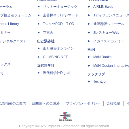
dフォーラム
リットーミュージック
AIRLINEweb
ップ担当者フォーラム
楽器探そう!デジマート
Jディフェンスニュー
ness Library
TシャツPOD T-OD
通訳翻訳ジャーナル
セミナー
立東舎
JレスキューWeb
 X（デジタルクロス）
山と溪谷社
イカロスアカデミー
山と溪谷オンライン
MdN
CLIMBING-NET
MdN Books
ブックス
近代科学社
MdN Design Interactiv
ing
近代科学社Digital
テックリブ
TechLib
広告掲載のご案内
編集部へのご連絡
プライバシーポリシー
会社概要
Copyright ©
2026
Impress Corporation. All rights reserved.