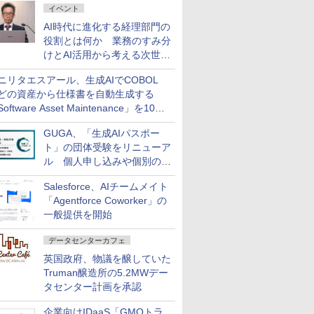
イベント
AI時代に進化する経理部門の
役割とは何か 業務のすみ分
けとAI活用から考える次世代
ファイナンス戦略
ニリタエスアール、生成AIでCOBOL
どの資産から仕様書を自動生成する
oftware Asset Maintenance」を10月
発売
GUGA、「生成AIパスポー
ト」の団体受験をリニューア
ル 個人申し込みや個別の支
払いなどに対応
Salesforce、AIチームメイト
「Agentforce Coworker」の
一般提供を開始
データセンターカフェ
英国政府、物議を醸していた
Truman醸造所の5.2MWデー
タセンター計画を承認
企業向けIDaaS「GMOトラ