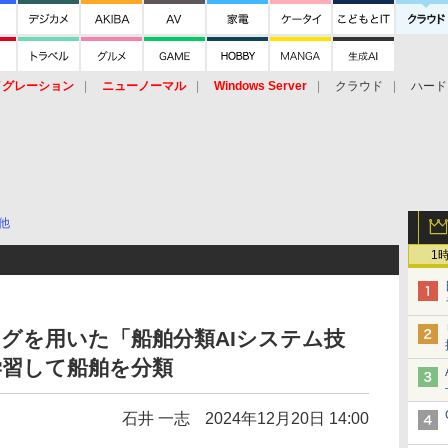
イグレーション
ニューノーマル
Windows Server
クラウド
ハード
トピック
ストレージ（HW）
オープンソース
SaaS
標的型
ント
他
1
ングを用いた「船舶分類AIシステム技
学習して船舶を分類
石井 一志
2024年12月20日 14:00