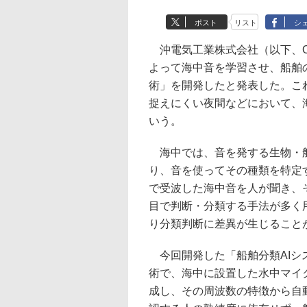
ポスト
リスト
シ
沖電気工業株式会社（以下、O
よって海中音を学習させ、船舶
術」を開発したと発表した。こ
捉えにくい夜間などにおいて、
いう。
海中では、音を発する生物・船
り、音を使ってその種類を特定
で受波した海中音を人が聞き、
目で判断・分類する手法が多く
り分類判断に差異が生じること
今回開発した「船舶分類AIシ
術で、海中に設置した水中マイ
成し、その周波数の特徴から自