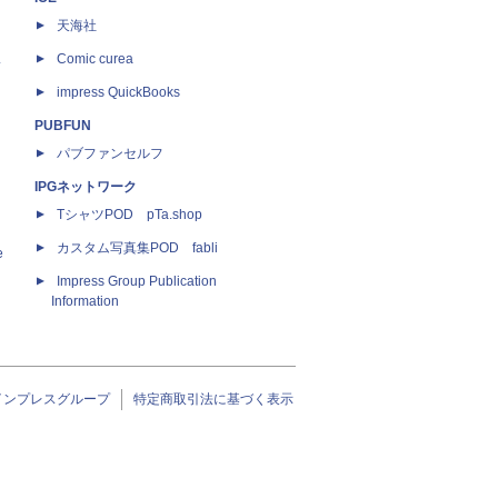
天海社
ス
Comic curea
impress QuickBooks
PUBFUN
パブファンセルフ
IPGネットワーク
TシャツPOD pTa.shop
カスタム写真集POD fabli
e
Impress Group Publication
Information
インプレスグループ
特定商取引法に基づく表示