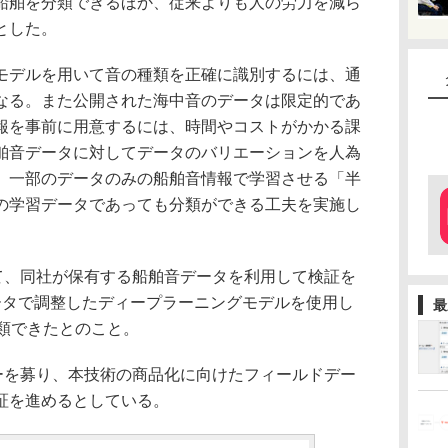
船舶を分類できるほか、従来よりも人の労力を減ら
とした。
デルを用いて音の種類を正確に識別するには、通
なる。また公開された海中音のデータは限定的であ
報を事前に用意するには、時間やコストがかかる課
舶音データに対してデータのバリエーションを人為
、一部のデータのみの船舶音情報で学習させる「半
の学習データであっても分類ができる工夫を実施し
て、同社が保有する船舶音データを利用して検証を
ータで調整したディープラーニングモデルを使用し
最
分類できたとのこと。
ーを募り、本技術の商品化に向けたフィールドデー
証を進めるとしている。