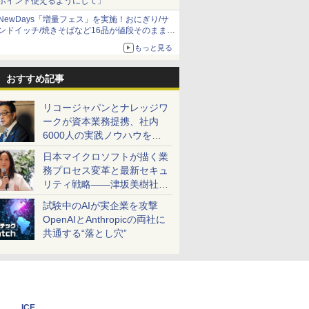
ポイント使えるようにして」
NewDays「増量フェス」を実施！おにぎり/サ
ンドイッチ/焼きそばなど16品が値段そのままで
ボリュームアップ
もっと見る
おすすめ記事
リコージャパンとナレッジワ
ークが資本業務提携、社内
6000人の実践ノウハウを生
かした「AI商談記録 for
日本マイクロソフトが描く業
RICOH」を展開へ
務プロセス変革と最新セキュ
リティ戦略――津坂美樹社長
が2027年度戦略を説明
試験中のAIが実企業を攻撃
OpenAIとAnthropicの両社に
共通する“落とし穴”
ICE