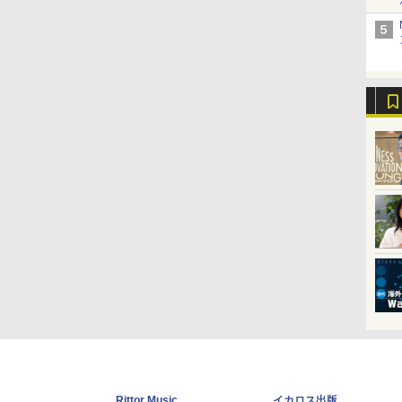
Rittor Music
イカロス出版