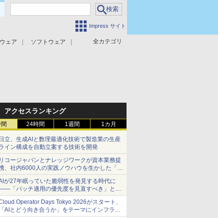
Impress サイト
全カテゴリ
ウェア
ソフトウェア
攻撃対策
マルウェア対策
アクセスランキング
時間
24時間
1週間
1カ月
日立、生成AIと数理最適化技術で製造業の生産
ライン構成を自動立案する技術を開発
リコージャパンとナレッジワークが資本業務提
携、社内6000人の実践ノウハウを生かした「AI
商談記録 for RICOH」を展開へ
AIが27年眠っていた脆弱性を発見する時代に
――「パッチ適用の優先度を見直すべき」とセ
キュリティ専門家
Cloud Operator Days Tokyo 2026がスタート、
「AIとどう向き合うか」をテーマにインフラ運
用の知見を集約