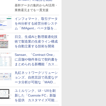
基幹データの集約からAI活用・
業務還元までを一貫支援
インフォマート、取引データ
をAI分析する経営分析システ
ム「IMAgent」ベータ版を提
供
日立、生成AIと数理最適化技
術で製造業の生産ライン構成
を自動立案する技術を開発
Sansan、「Contract One」
に店舗や物件単位で契約書を
まとめられる新機能「カスタ
ム契約ツリー」を追加
丸紅ネットワークソリューシ
ョンズ、自然言語で高度なデ
ータ分析が可能な「MAIDOA
AI ASSIST」を9月より提供
ユミルリンク、UI・UXを刷
新した「Cuenote FC」新版
を提供 カスタマイズ可能な
ダッシュボード画面を搭載