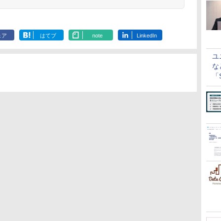
ェア
はてブ
note
LinkedIn
ユ
な
「S
に