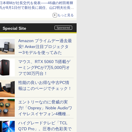
日本IBMが社長交代を発表――46歳の村田将輝
氏が8月1日付で新社長に就任、山口明夫社長は
会長へ
もっと見る
Special Site
Amazon プライムデー過去最
安! Anker注目プロジェクタ
ー3モデルを使ってみた
マウス、RTX 5060 Ti搭載ゲ
ーミングPCが7万5,000円オ
フで30万円台！
性能の良いお得な中古PC情
報はこのページでチェック！
エントリーなのに脅威の実
力!「Osprey」Noble Audioワ
イヤレスイヤフォン4機種を
一気に聴く
ハイグレードテレビ「TCL
Q7D Pro」。圧巻の色彩美で