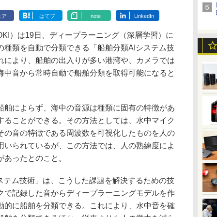
ェア
はてブ
note
LinkedIn
KI）は19日、ディープラーニング（深層学習）に
の種類を自動で分類できる「船舶分類AIシステム技
れにより、船舶の出入りが多い港湾や、カメラでは
海中音から常時自動で船舶分類を取得可能になると
舶によらず、海中の音源は種類に固有の特徴があ
することができる。その方法としては、水中マイク
その音の特徴である周波数を可視化したものを人の
用いられているが、この方法では、人の熟練度によ
があったとのこと。
ステム技術」は、こうした課題を解決するための技
クで記録した音からディープラーニングモデルを作
動的に船舶を分類できる。これにより、水中音を確