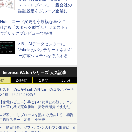
スト・ログイン」、親会社の
認証設定をグループ企業に展
開できる新機能を提供
itHub、コード変更を小規模な単位に
割する「スタック型プルリクエスト」
パブリックプレビューで提供
ai&、AIデータセンターに
Voltaiqのバッテリーエネルギ
ー貯蔵システムを導入する計
画を発表
Impress Watchシリーズ 人気記事
時間
24時間
1週間
1カ月
ミスド「Mrs. GREEN APPLE」のコラボドーナ
ツ4種、いよいよ発売！
【家電レビュー】手ごわい雑草との戦い、コメ
リの草刈機で完全勝利 掃除機感覚で使えた
吉野家、牛リブロースを熱々で提供する「極旨
牛鉄板ステーキ定食」を発売
NTT島田社長、ソフトバンクのセブン出資に「d