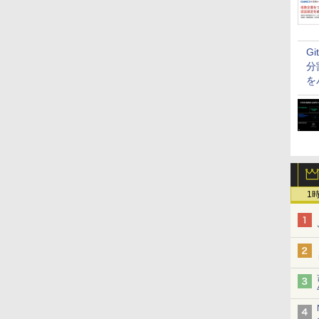
G
分
を
1