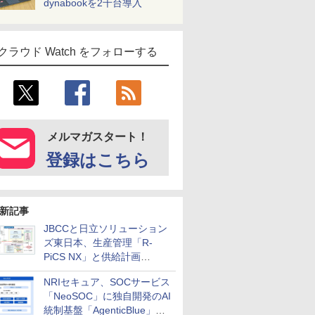
dynabookを2千台導入
クラウド Watch をフォローする
メルマガスタート！
登録はこちら
新記事
JBCCと日立ソリューション
ズ東日本、生産管理「R-
PiCS NX」と供給計画
「scSQUARE ISP」の連携サ
NRIセキュア、SOCサービス
ービスを提供開始
「NeoSOC」に独自開発のAI
統制基盤「AgenticBlue」を