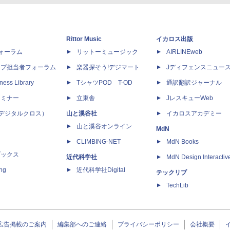
Rittor Music
イカロス出版
dフォーラム
リットーミュージック
AIRLINEweb
ップ担当者フォーラム
楽器探そう!デジマート
Jディフェンスニュー
ness Library
TシャツPOD T-OD
通訳翻訳ジャーナル
セミナー
立東舎
JレスキューWeb
 X（デジタルクロス）
山と溪谷社
イカロスアカデミー
山と溪谷オンライン
MdN
CLIMBING-NET
MdN Books
ブックス
近代科学社
MdN Design Interactiv
ing
近代科学社Digital
テックリブ
TechLib
広告掲載のご案内
編集部へのご連絡
プライバシーポリシー
会社概要