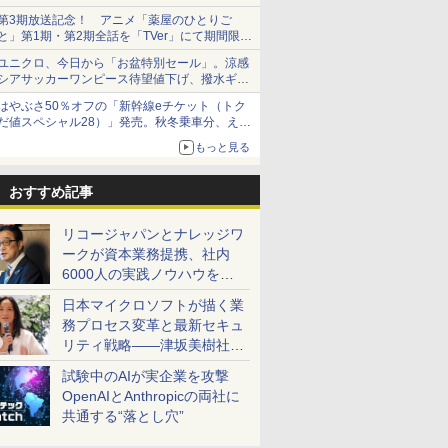
第3期放送記念！ アニメ「薬屋のひとりご
と」第1期・第2期全話を「TVer」にて期間限定
で順次無料配信開始
ユニクロ、今日から「お盆特別セール」。涼感
シアサッカーワンピース待望値下げ、撥水ギア
ショーツは1990円に
はやぶさ50％オフの「新幹線eチケット（トク
だ値スペシャル28）」発売。秋冬乗車分、えき
ねっと限定
もっと見る
おすすめ記事
リコージャパンとナレッジワ
ークが資本業務提携、社内
6000人の実践ノウハウを生
かした「AI商談記録 for
日本マイクロソフトが描く業
RICOH」を展開へ
務プロセス変革と最新セキュ
リティ戦略――津坂美樹社長
が2027年度戦略を説明
試験中のAIが実企業を攻撃
OpenAIとAnthropicの両社に
共通する“落とし穴”