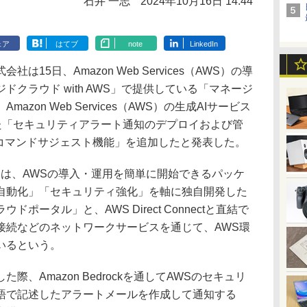
石井 一志
2024年10月16日 14:44
ェア
はてブ
note
LinkedIn
5日、Amazon Web Services（AWS）の導
クラウド with AWS」で提供している「マネージ
zon Web Services（AWS）の生成AIサービス
を活用した「セキュリティアラート通知のデプロイおよび管
 コマンドサジェスト機能」を追加したと発表した。
WSは、AWSの導入・運用を簡単に開始できるパッケ
自動化」「セキュリティ強化」を軸に独自開発した
ポータル」と、AWS Direct Connectと直結で
接続などのネットワークサービスを通じて、AWS環
いるという。
、Amazon Bedrockを通してAWSのセキュリ
語で記述したアラートメールを作成して通知する