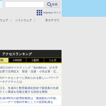
Impress サイト
全カテゴリ
ウェア
ソフトウェア
攻撃対策
マルウェア対策
アクセスランキング
時間
24時間
1週間
1カ月
NECのAIマーケティング「BestMove」が大手
企業で活用拡大 製造・流通・小売企業・広告
代理店などが実装フェーズへ
AIデータセンターに求められる新しいパワーア
ーキテクチャとは
日立、生成AIと数理最適化技術で製造業の生産
ライン構成を自動立案する技術を開発
生成AI時代の経理財務部は「価値創出の中核」
に――データ集約中枢としての役割転換を