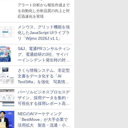
導入
アラート分析から報告作成まで
を自動化し分析品質の向上と対
応迅速化を実現
メシウス、グリッド機能を強
化したJavaScript UIライブラ
リ「Wijmo 2026J v1.1」
S&J、電通PRコンサルティン
グ、電通総研の3社、サイバ
ーインシデント発生時の対応
と危機管理広報を一体的に訓
さくら情報システム、非定型
練するプログラムを提供
文書をデータ化する「AI
TextSifta」を強化 写真情報
のデータ化などに対応
パーソルビジネスプロセスデ
ザイン、採用データを集約・
可視化する採用レポート高速
化サービスを提供
NECのAIマーケティング
「BestMove」が大手企業で
活用拡大 製造・流通・小売