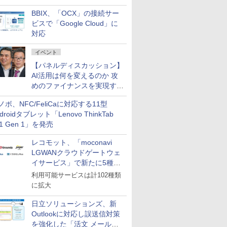
企業・広告代理店などが実装
BBIX、「OCX」の接続サー
フェーズへ
ビスで「Google Cloud」に
対応
イベント
【パネルディスカッション】
AI活用は何を変えるのか 攻
めのファイナンスを実現する
業務設計とマインドセット変
ノボ、NFC/FeliCaに対応する11型
革
droidタブレット「Lenovo ThinkTab
11 Gen 1」を発売
レコモット、「moconavi
LGWANクラウドゲートウェ
イサービス」で新たに5種類
のサービスと連携開始
利用可能サービスは計102種類
に拡大
日立ソリューションズ、新
Outlookに対応し誤送信対策
を強化した「活文 メール誤