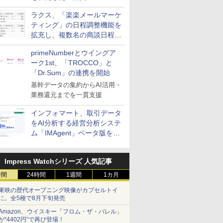
送信防止アドインサービス」
ラクス、「楽楽メールマーケ
を提供
ティング」の日程調整機能を
拡充し、複数名の商談日程調
整を効率化
primeNumberとウイングア
ーク1st、「TROCCO」と
「Dr.Sum」の連携を開始
基幹データの集約からAI活用・
業務還元までを一貫支援
インフォマート、取引データ
をAI分析する経営分析システ
ム「IMAgent」ベータ版を提
供
Impress Watchシリーズ 人気記事
時間
24時間
1週間
1カ月
東映の歴代オープニング映像がカプセルトイ
に。全5種で8月下旬発売
Amazon、ウイスキー「フロム・ザ・バレル」
が“4402円”で再び登場！