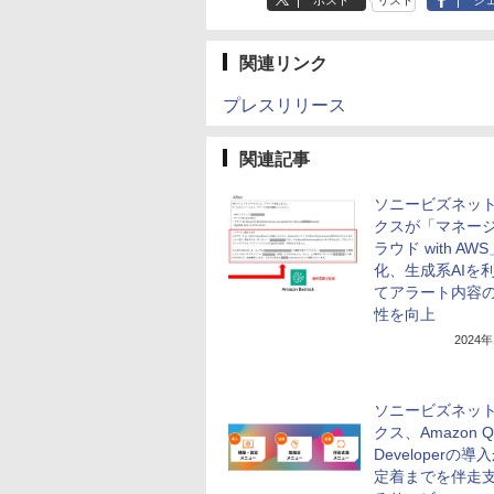
ポスト
リスト
シ
関連リンク
プレスリリース
関連記事
ソニービズネッ
クスが「マネー
ラウド with AW
化、生成系AIを
てアラート内容
性を向上
2024
ソニービズネッ
クス、Amazon Q
Developerの導
定着までを伴走