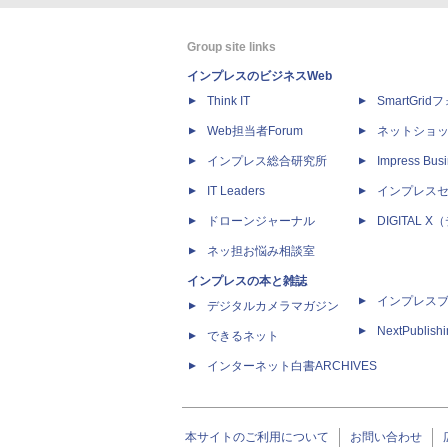
Group site links
インプレスのビジネスWeb
Think IT
SmartGri
Web担当者Forum
ネットショ
インプレス総合研究所
Impress Busi
IT Leaders
インプレス
ドローンジャーナル
DIGITAL
ネッ担お悩み相談室
インプレスの本と雑誌
インプレス
デジタルカメラマガジン
NextPublish
できるネット
インターネット白書ARCHIVES
本サイトのご利用について
お問い合わせ