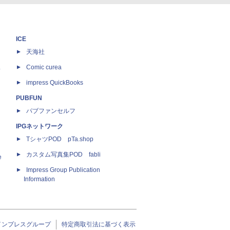
ICE
天海社
ス
Comic curea
impress QuickBooks
PUBFUN
パブファンセルフ
IPGネットワーク
TシャツPOD pTa.shop
カスタム写真集POD fabli
e
Impress Group Publication
Information
インプレスグループ
特定商取引法に基づく表示