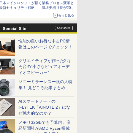
日本マイクロソフトが描く業務プロセス変革と
最新セキュリティ戦略――津坂美樹社長が2027
年度戦略を説明
もっと見る
Special Site
性能の良いお得な中古PC情
報はこのページでチェック！
クリエイティブが作った2万
円台の“小さなピュアオーデ
ィオスピーカー”
ソニーミラーレス一眼の大特
集！ 見どころ記事まとめ
AIスマートノートの
iFLYTEK「AINOTE 2」はな
ぜ魅力的なのか？
メモリ32GBでも予算内。産
経新聞社がAMD Ryzen搭載