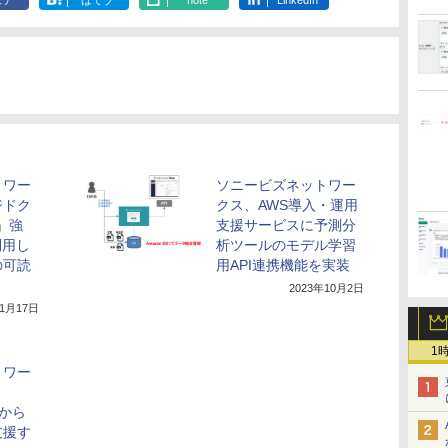
ェア
はてブ
note
LinkedIn
トワー
ソニービズネットワー
ジドク
クス、AWS導入・運用
S」強
支援サービスに予測分
利用し
析ツールのモデル学習
の可読
用API連携機能を実装
2023年10月2日
年1月17日
1
トワー
入から
支援す