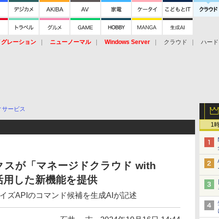
イグレーション
ニューノーマル
Windows Server
クラウド
ハード
トピック
ストレージ（HW）
オープンソース
SaaS
標的型
ント
ィサービス
1
スが「マネージドクラウド with
を活用した新機能を提供
イズAPIのコマンド候補を生成AIが記述