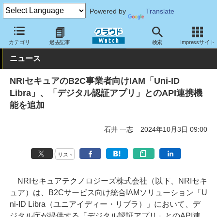
Powered by
Translate
クラウド Watch
セキュリティ
セキュリティソフト
カテゴリ
過去記事
検索
Impressサイト
ニュース
NRIセキュアのB2C事業者向けIAM「Uni-ID
Libra」、「デジタル認証アプリ」とのAPI連携機
能を追加
石井 一志
2024年10月3日 09:00
リスト
NRIセキュアテクノロジーズ株式会社（以下、NRIセキ
ュア）は、B2Cサービス向け統合IAMソリューション「U
ni-ID Libra（ユニアイディー・リブラ）」において、デ
ジタル庁が提供する「デジタル認証アプリ」とのAPI連