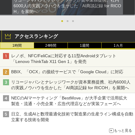
6000人の実践ノウハウを生かした「AI商談記録 for RICO
H」を展開へ
●
●
●
アクセスランキング
1時間
24時間
1週間
1カ月
レノボ、NFC/FeliCaに対応する11型Androidタブレット
「Lenovo ThinkTab X11 Gen 1」を発売
BBIX、「OCX」の接続サービスで「Google Cloud」に対応
リコージャパンとナレッジワークが資本業務提携、社内6000人
の実践ノウハウを生かした「AI商談記録 for RICOH」を展開へ
NECのAIマーケティング「BestMove」が大手企業で活用拡大
製造・流通・小売企業・広告代理店などが実装フェーズへ
日立、生成AIと数理最適化技術で製造業の生産ライン構成を自動
立案する技術を開発
もっと見る