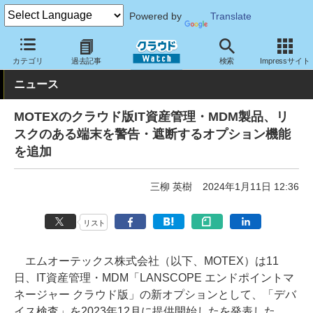
Powered by
Translate
クラウド Watch
セキュリティ
セキュリティサービス
カテゴリ
過去記事
検索
Impressサイト
ニュース
MOTEXのクラウド版IT資産管理・MDM製品、リ
スクのある端末を警告・遮断するオプション機能
を追加
三柳 英樹
2024年1月11日 12:36
リスト
エムオーテックス株式会社（以下、MOTEX）は11
日、IT資産管理・MDM「LANSCOPE エンドポイントマ
ネージャー クラウド版」の新オプションとして、「デバ
イス検査」を2023年12月に提供開始したを発表した。