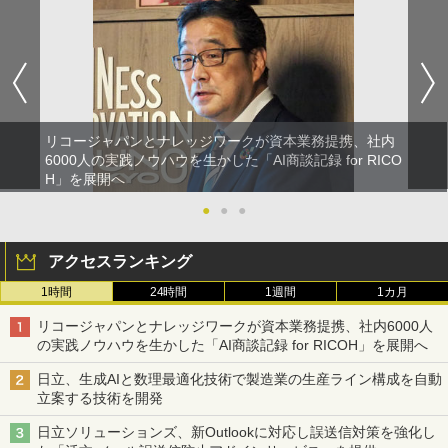
リコージャパンとナレッジワークが資本業務提携、社内
6000人の実践ノウハウを生かした「AI商談記録 for RICO
H」を展開へ
●
●
●
アクセスランキング
1時間
24時間
1週間
1カ月
リコージャパンとナレッジワークが資本業務提携、社内6000人
の実践ノウハウを生かした「AI商談記録 for RICOH」を展開へ
日立、生成AIと数理最適化技術で製造業の生産ライン構成を自動
立案する技術を開発
日立ソリューションズ、新Outlookに対応し誤送信対策を強化し