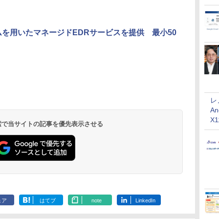
ームを用いたマネージドEDRサービスを提供 最小50
レ
An
X
 検索で当サイトの記事を優先表示させる
ェア
はてブ
note
LinkedIn