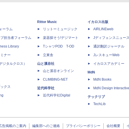
Rittor Music
イカロス出版
dフォーラム
リットーミュージック
AIRLINEweb
ップ担当者フォーラム
楽器探そう!デジマート
Jディフェンスニュー
ness Library
TシャツPOD T-OD
通訳翻訳ジャーナル
セミナー
立東舎
JレスキューWeb
 X（デジタルクロス）
山と溪谷社
イカロスアカデミー
山と溪谷オンライン
MdN
CLIMBING-NET
MdN Books
ブックス
近代科学社
MdN Design Interactiv
ing
近代科学社Digital
テックリブ
TechLib
広告掲載のご案内
編集部へのご連絡
プライバシーポリシー
会社概要