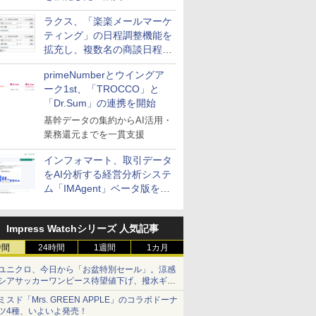
送信防止アドインサービス」
ラクス、「楽楽メールマーケ
を提供
ティング」の日程調整機能を
拡充し、複数名の商談日程調
整を効率化
primeNumberとウイングア
ーク1st、「TROCCO」と
「Dr.Sum」の連携を開始
基幹データの集約からAI活用・
業務還元までを一貫支援
インフォマート、取引データ
をAI分析する経営分析システ
ム「IMAgent」ベータ版を提
供
Impress Watchシリーズ 人気記事
時間
24時間
1週間
1カ月
ユニクロ、今日から「お盆特別セール」。涼感
シアサッカーワンピース待望値下げ、撥水ギア
ショーツは1990円に
ミスド「Mrs. GREEN APPLE」のコラボドーナ
ツ4種、いよいよ発売！