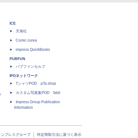
ICE
天海社
ス
Comic curea
impress QuickBooks
PUBFUN
パブファンセルフ
IPGネットワーク
TシャツPOD pTa.shop
カスタム写真集POD fabli
e
Impress Group Publication
Information
インプレスグループ
特定商取引法に基づく表示