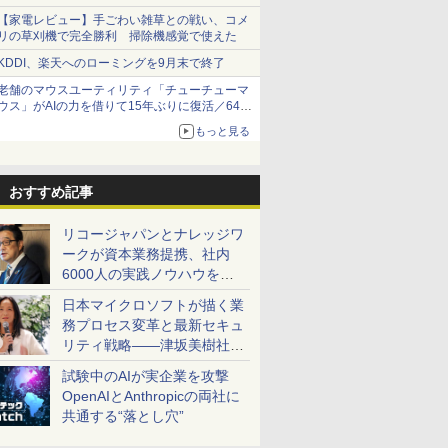
【家電レビュー】手ごわい雑草との戦い、コメ
リの草刈機で完全勝利 掃除機感覚で使えた
KDDI、楽天へのローミングを9月末で終了
老舗のマウスユーティリティ「チューチューマ
ウス」がAIの力を借りて15年ぶりに復活／64bit
化、Windows 10/11、「Chrome」も走り回
もっと見る
る。復活記念で2026年末まで500円
おすすめ記事
リコージャパンとナレッジワ
ークが資本業務提携、社内
6000人の実践ノウハウを生
かした「AI商談記録 for
日本マイクロソフトが描く業
RICOH」を展開へ
務プロセス変革と最新セキュ
リティ戦略――津坂美樹社長
が2027年度戦略を説明
試験中のAIが実企業を攻撃
OpenAIとAnthropicの両社に
共通する“落とし穴”