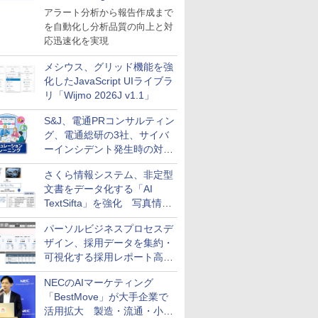
導入
アラート分析から報告作成まで
を自動化し分析品質の向上と対
応迅速化を実現
メシウス、グリッド機能を強
化したJavaScript UIライブラ
リ「Wijmo 2026J v1.1」
S&J、電通PRコンサルティン
グ、電通総研の3社、サイバ
ーインシデント発生時の対応
と危機管理広報を一体的に訓
さくら情報システム、非定型
練するプログラムを提供
文書をデータ化する「AI
TextSifta」を強化 写真情報
のデータ化などに対応
パーソルビジネスプロセスデ
ザイン、採用データを集約・
可視化する採用レポート高速
化サービスを提供
NECのAIマーケティング
「BestMove」が大手企業で
活用拡大 製造・流通・小売