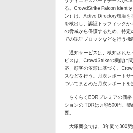
リティエキスパートチームがCro
る。CrowdStrike Falcon Ide
ン）は、Active Directory環
を検出し、認証トラフィックか
の脅威から保護するため、特定
での認証ブロックなどを行う機
通知サービスは、検知されたイ
ビスは、CrowdStrikeの
応、顧客の依頼に基づく、Crow
スなどを行う。月次レポートサ
ついてまとめた月次レポートを
らくらくEDRプレミアの価格（
ションのITDRは月額500円。
要。
大塚商会では、3年間で300