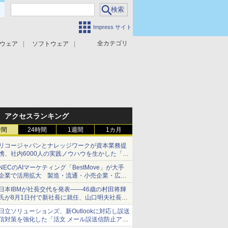
Impress サイト
全カテゴリ
ウェア
ソフトウェア
攻撃対策
マルウェア対策
アクセスランキング
時間
24時間
1週間
1カ月
リコージャパンとナレッジワークが資本業務提
携、社内6000人の実践ノウハウを生かした「AI
商談記録 for RICOH」を展開へ
NECのAIマーケティング「BestMove」が大手
企業で活用拡大 製造・流通・小売企業・広告
代理店などが実装フェーズへ
日本IBMが社長交代を発表――46歳の村田将輝
氏が8月1日付で新社長に就任、山口明夫社長は
会長へ
日立ソリューションズ、新Outlookに対応し誤送
信対策を強化した「活文 メール誤送信防止アド
インサービス」を提供