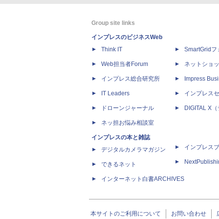
Group site links
インプレスのビジネスWeb
Think IT
SmartGri
Web担当者Forum
ネットショ
インプレス総合研究所
Impress Busi
IT Leaders
インプレス
ドローンジャーナル
DIGITAL
ネッ担お悩み相談室
インプレスの本と雑誌
インプレス
デジタルカメラマガジン
NextPublish
できるネット
インターネット白書ARCHIVES
本サイトのご利用について
お問い合わせ