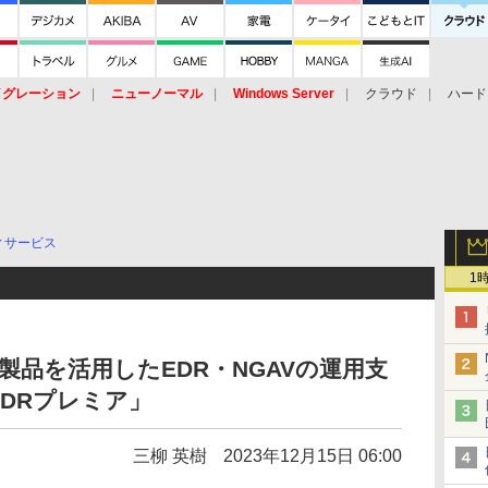
イグレーション
ニューノーマル
Windows Server
クラウド
ハード
トピック
ストレージ（HW）
オープンソース
SaaS
標的型
ント
ィサービス
1
ike製品を活用したEDR・NGAVの運用支
DRプレミア」
三柳 英樹
2023年12月15日 06:00