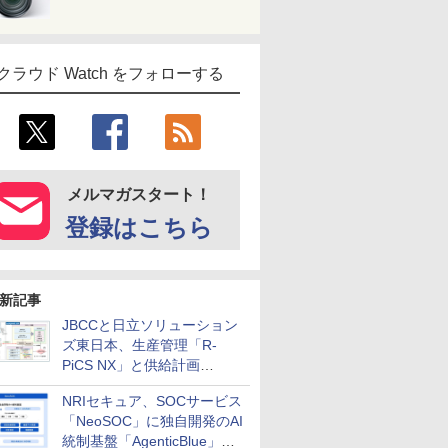
クラウド Watch をフォローする
メルマガスタート！
登録はこちら
新記事
JBCCと日立ソリューション
ズ東日本、生産管理「R-
PiCS NX」と供給計画
「scSQUARE ISP」の連携サ
NRIセキュア、SOCサービス
ービスを提供開始
「NeoSOC」に独自開発のAI
統制基盤「AgenticBlue」を