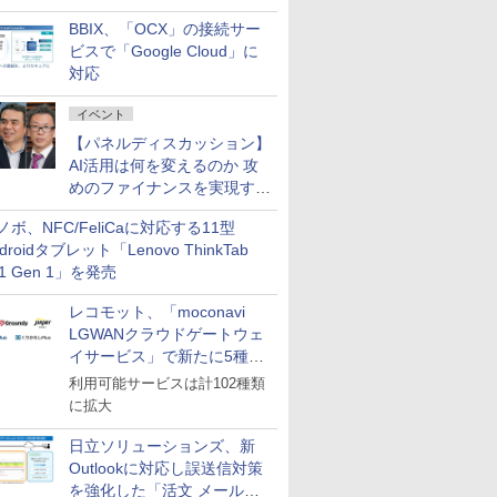
企業・広告代理店などが実装
BBIX、「OCX」の接続サー
フェーズへ
ビスで「Google Cloud」に
対応
イベント
【パネルディスカッション】
AI活用は何を変えるのか 攻
めのファイナンスを実現する
業務設計とマインドセット変
ノボ、NFC/FeliCaに対応する11型
革
droidタブレット「Lenovo ThinkTab
11 Gen 1」を発売
レコモット、「moconavi
LGWANクラウドゲートウェ
イサービス」で新たに5種類
のサービスと連携開始
利用可能サービスは計102種類
に拡大
日立ソリューションズ、新
Outlookに対応し誤送信対策
を強化した「活文 メール誤