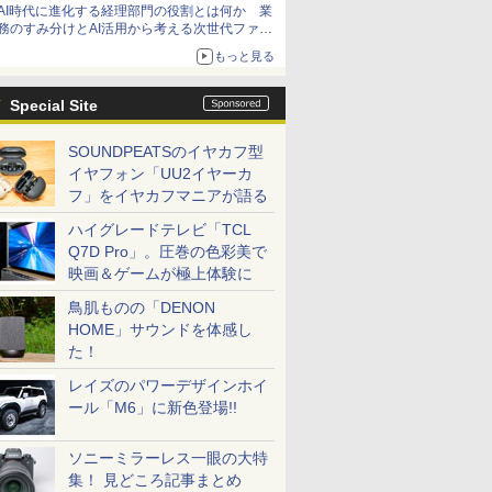
AI時代に進化する経理部門の役割とは何か 業
務のすみ分けとAI活用から考える次世代ファイ
ナンス戦略
もっと見る
Special Site
SOUNDPEATSのイヤカフ型
イヤフォン「UU2イヤーカ
フ」をイヤカフマニアが語る
ハイグレードテレビ「TCL
Q7D Pro」。圧巻の色彩美で
映画＆ゲームが極上体験に
鳥肌ものの「DENON
HOME」サウンドを体感し
た！
レイズのパワーデザインホイ
ール「M6」に新色登場!!
ソニーミラーレス一眼の大特
集！ 見どころ記事まとめ