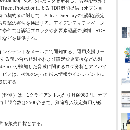
wdStrikeに集められたログを解析し、脅威を検知す
ntity Threat ProtectionによるITDR機能提供（オプショ
境を持つ契約者に対して、Active Directoryの脆弱な設定
ら攻撃の兆候を検出する。アイデンティティベース
の条件では認証ブロックや多要素認証の強制、RDP
能などを提供する。
ンシデントをメールにて通知する。運用支援サー
機能に関する問い合わせ対応および設定変更支援などの対
dStrikeが検知した脅威に関するログ分析とアドバイ
ービスは、検知のあった端末情報やインシデントに
提供する。
税別）は、1クライアントあたり月額980円。オプ
契約上限台数は2500台まで。別途導入設定費用が必
契約を販売目標とする。