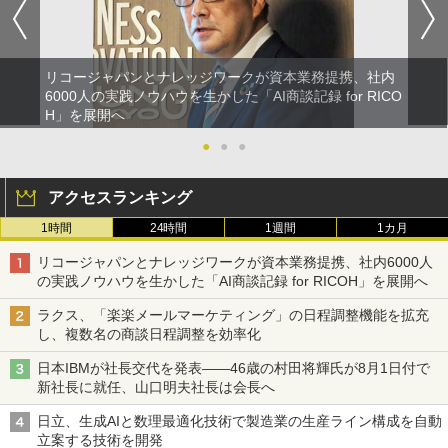
リコージャパンとナレッジワークが資本業務提携、社内
6000人の実践ノウハウを生かした「AI商談記録 for RICO
H」を展開へ
●
●
●
アクセスランキング
1時間
24時間
1週間
1カ月
リコージャパンとナレッジワークが資本業務提携、社内6000人
の実践ノウハウを生かした「AI商談記録 for RICOH」を展開へ
ラクス、「楽楽メールマーケティング」の日程調整機能を拡充
し、複数名の商談日程調整を効率化
日本IBMが社長交代を発表――46歳の村田将輝氏が8月1日付で
新社長に就任、山口明夫社長は会長へ
日立、生成AIと数理最適化技術で製造業の生産ライン構成を自動
立案する技術を開発