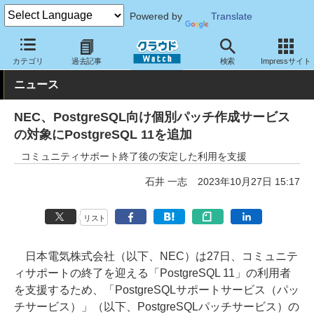
Powered by
Translate
クラウド Watch
サービス・ソフト
サービス
サポート・保守
カテゴリ
過去記事
検索
Impressサイト
ニュース
NEC、PostgreSQL向け個別パッチ作成サービス
の対象にPostgreSQL 11を追加
コミュニティサポート終了後の安定した利用を支援
石井 一志
2023年10月27日 15:17
リスト
日本電気株式会社（以下、NEC）は27日、コミュニテ
ィサポートの終了を迎える「PostgreSQL 11」の利用者
を支援するため、「PostgreSQLサポートサービス（パッ
チサービス）」（以下、PostgreSQLパッチサービス）の