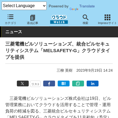
Powered by
Translate
クラウド Watch
セキュリティ
セキュリティサービス
カテゴリ
過去記事
検索
Impressサイト
ニュース
三菱電機ビルソリューションズ、統合ビルセキュ
リティシステム「MELSAFETY-G」クラウドタイ
プを提供
三柳 英樹
2023年9月19日 14:24
リスト
三菱電機ビルソリューションズ株式会社は19日、ビル
管理業務においてクラウドを活用することで管理・運用
負荷の軽減を図る、三菱統合ビルセキュリティシステム
「MELSAFETY-G」クラウドタイプを11月初旬（予定）