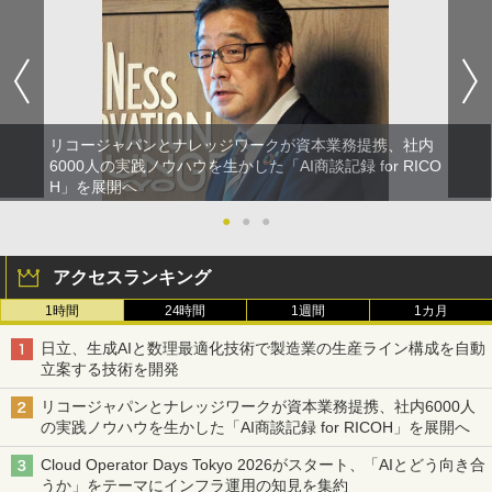
リコージャパンとナレッジワークが資本業務提携、社内
6000人の実践ノウハウを生かした「AI商談記録 for RICO
H」を展開へ
●
●
●
アクセスランキング
1時間
24時間
1週間
1カ月
日立、生成AIと数理最適化技術で製造業の生産ライン構成を自動
立案する技術を開発
リコージャパンとナレッジワークが資本業務提携、社内6000人
の実践ノウハウを生かした「AI商談記録 for RICOH」を展開へ
Cloud Operator Days Tokyo 2026がスタート、「AIとどう向き合
うか」をテーマにインフラ運用の知見を集約