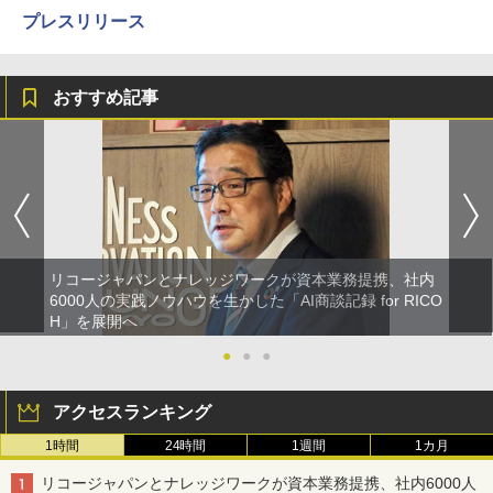
プレスリリース
おすすめ記事
リコージャパンとナレッジワークが資本業務提携、社内
6000人の実践ノウハウを生かした「AI商談記録 for RICO
H」を展開へ
●
●
●
アクセスランキング
1時間
24時間
1週間
1カ月
リコージャパンとナレッジワークが資本業務提携、社内6000人