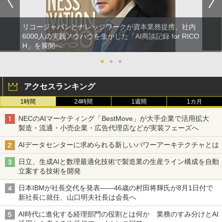
リコージャパンとナレッジワークが資本業務提携、社内
6000人の実践ノウハウを生かした「AI商談記録 for RICO
H」を展開へ
●
●
●
アクセスランキング
1時間
24時間
1週間
1カ月
NECのAIマーケティング「BestMove」が大手企業で活用拡大
製造・流通・小売企業・広告代理店などが実装フェーズへ
AIデータセンターに求められる新しいパワーアーキテクチャとは
日立、生成AIと数理最適化技術で製造業の生産ライン構成を自動
立案する技術を開発
日本IBMが社長交代を発表――46歳の村田将輝氏が8月1日付で
新社長に就任、山口明夫社長は会長へ
AI時代に進化する経理部門の役割とは何か 業務のすみ分けとAI