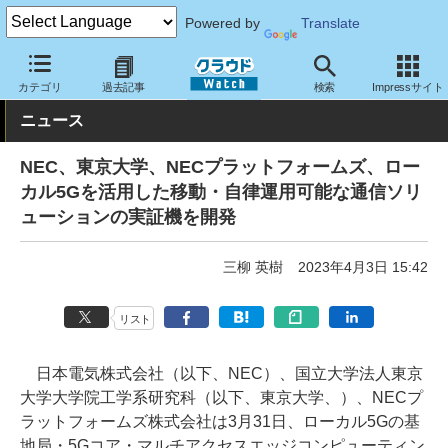
Powered by
Translate
クラウド Watch
トピック
研究開発
ネットワーク
カテゴリ
過去記事
検索
Impressサイト
ニュース
NEC、東京大学、NECプラットフォームズ、ロー
カル5Gを活用した移動・自律運用可能な通信ソリ
ューションの実証機を開発
三柳 英樹
2023年4月3日 15:42
リスト
日本電気株式会社（以下、NEC）、国立大学法人東京
大学大学院工学系研究科（以下、東京大学、）、NECプ
ラットフォームズ株式会社は3月31日、ローカル5Gの基
地局・5Gコア・マルチアクセスエッジコンピューティン