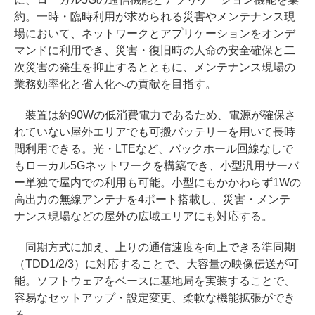
約。一時・臨時利用が求められる災害やメンテナンス現
場において、ネットワークとアプリケーションをオンデ
マンドに利用でき、災害・復旧時の人命の安全確保と二
次災害の発生を抑止するとともに、メンテナンス現場の
業務効率化と省人化への貢献を目指す。
装置は約90Wの低消費電力であるため、電源が確保さ
れていない屋外エリアでも可搬バッテリーを用いて長時
間利用できる。光・LTEなど、バックホール回線なしで
もローカル5Gネットワークを構築でき、小型汎用サーバ
ー単独で屋内での利用も可能。小型にもかかわらず1Wの
高出力の無線アンテナを4ポート搭載し、災害・メンテ
ナンス現場などの屋外の広域エリアにも対応する。
同期方式に加え、上りの通信速度を向上できる準同期
（TDD1/2/3）に対応することで、大容量の映像伝送が可
能。ソフトウェアをベースに基地局を実装することで、
容易なセットアップ・設定変更、柔軟な機能拡張ができ
る。