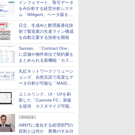
インフォマート、取引データ
をAI分析する経営分析システ
ム「IMAgent」ベータ版を提
供
日立、生成AIと数理最適化技
術で製造業の生産ライン構成
を自動立案する技術を開発
Sansan、「Contract One」
に店舗や物件単位で契約書を
まとめられる新機能「カスタ
ム契約ツリー」を追加
丸紅ネットワークソリューシ
ョンズ、自然言語で高度なデ
ータ分析が可能な「MAIDOA
AI ASSIST」を9月より提供
ユミルリンク、UI・UXを刷
新した「Cuenote FC」新版
を提供 カスタマイズ可能な
ダッシュボード画面を搭載
イベント
AI時代に進化する経理部門の
役割とは何か 業務のすみ分