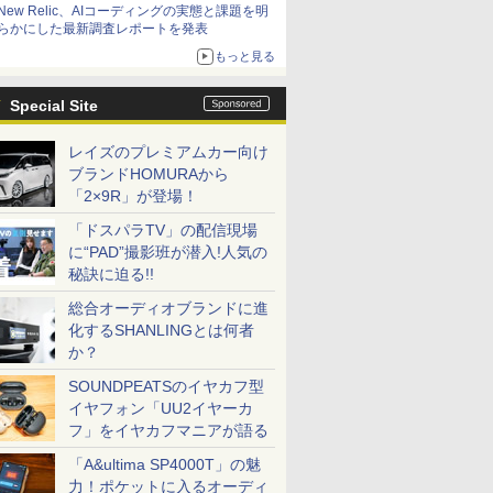
New Relic、AIコーディングの実態と課題を明
らかにした最新調査レポートを発表
もっと見る
Special Site
レイズのプレミアムカー向け
ブランドHOMURAから
「2×9R」が登場！
「ドスパラTV」の配信現場
に“PAD”撮影班が潜入!人気の
秘訣に迫る!!
総合オーディオブランドに進
化するSHANLINGとは何者
か？
SOUNDPEATSのイヤカフ型
イヤフォン「UU2イヤーカ
フ」をイヤカフマニアが語る
「A&ultima SP4000T」の魅
力！ポケットに入るオーディ