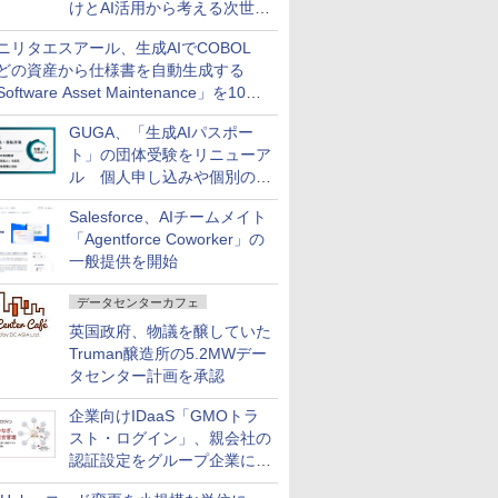
けとAI活用から考える次世代
ファイナンス戦略
ニリタエスアール、生成AIでCOBOL
どの資産から仕様書を自動生成する
oftware Asset Maintenance」を10月
発売
GUGA、「生成AIパスポー
ト」の団体受験をリニューア
ル 個人申し込みや個別の支
払いなどに対応
Salesforce、AIチームメイト
「Agentforce Coworker」の
一般提供を開始
データセンターカフェ
英国政府、物議を醸していた
Truman醸造所の5.2MWデー
タセンター計画を承認
企業向けIDaaS「GMOトラ
スト・ログイン」、親会社の
認証設定をグループ企業に展
開できる新機能を提供