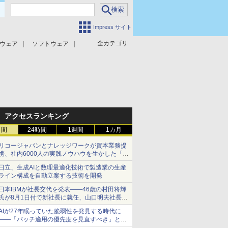
Impress サイト
全カテゴリ
ウェア
ソフトウェア
攻撃対策
マルウェア対策
アクセスランキング
時間
24時間
1週間
1カ月
リコージャパンとナレッジワークが資本業務提
携、社内6000人の実践ノウハウを生かした「AI
商談記録 for RICOH」を展開へ
日立、生成AIと数理最適化技術で製造業の生産
ライン構成を自動立案する技術を開発
日本IBMが社長交代を発表――46歳の村田将輝
氏が8月1日付で新社長に就任、山口明夫社長は
会長へ
AIが27年眠っていた脆弱性を発見する時代に
――「パッチ適用の優先度を見直すべき」とセ
キュリティ専門家