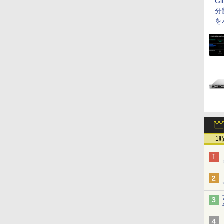
G
分
を
1