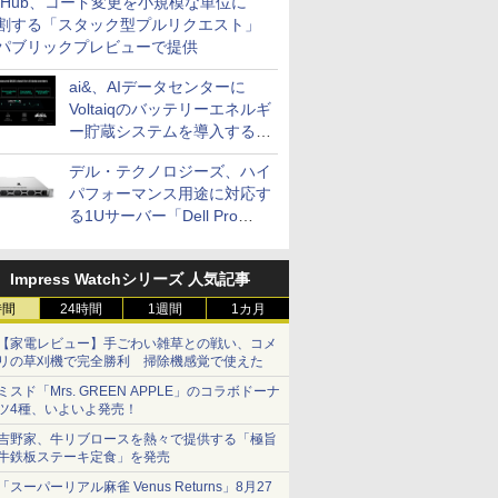
itHub、コード変更を小規模な単位に
割する「スタック型プルリクエスト」
パブリックプレビューで提供
ai&、AIデータセンターに
Voltaiqのバッテリーエネルギ
ー貯蔵システムを導入する計
画を発表
デル・テクノロジーズ、ハイ
パフォーマンス用途に対応す
る1Uサーバー「Dell Pro
Precision 7 R1ラック」を発
売
Impress Watchシリーズ 人気記事
時間
24時間
1週間
1カ月
【家電レビュー】手ごわい雑草との戦い、コメ
リの草刈機で完全勝利 掃除機感覚で使えた
ミスド「Mrs. GREEN APPLE」のコラボドーナ
ツ4種、いよいよ発売！
吉野家、牛リブロースを熱々で提供する「極旨
牛鉄板ステーキ定食」を発売
「スーパーリアル麻雀 Venus Returns」8月27