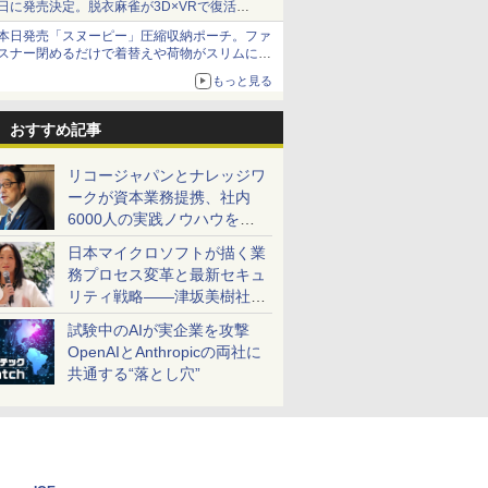
日に発売決定。脱衣麻雀が3D×VRで復活
発売から2週間は20%オフになるセールが実施
本日発売「スヌーピー」圧縮収納ポーチ。ファ
スナー閉めるだけで着替えや荷物がスリムにま
とまる
もっと見る
おすすめ記事
リコージャパンとナレッジワ
ークが資本業務提携、社内
6000人の実践ノウハウを生
かした「AI商談記録 for
日本マイクロソフトが描く業
RICOH」を展開へ
務プロセス変革と最新セキュ
リティ戦略――津坂美樹社長
が2027年度戦略を説明
試験中のAIが実企業を攻撃
OpenAIとAnthropicの両社に
共通する“落とし穴”