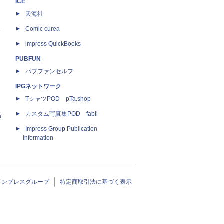
ICE
天海社
ス
Comic curea
impress QuickBooks
PUBFUN
パブファンセルフ
IPGネットワーク
TシャツPOD pTa.shop
カスタム写真集POD fabli
e
Impress Group Publication
Information
インプレスグループ
特定商取引法に基づく表示