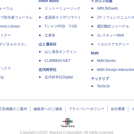
Rittor Music
イカロス出版
dフォーラム
リットーミュージック
AIRLINEweb
ップ担当者フォーラム
楽器探そう!デジマート
Jディフェンスニュー
ness Library
TシャツPOD T-OD
通訳翻訳ジャーナル
セミナー
立東舎
JレスキューWeb
 X（デジタルクロス）
山と溪谷社
イカロスアカデミー
山と溪谷オンライン
MdN
CLIMBING-NET
MdN Books
ブックス
近代科学社
MdN Design Interactiv
ing
近代科学社Digital
テックリブ
TechLib
広告掲載のご案内
編集部へのご連絡
プライバシーポリシー
会社概要
Copyright ©
2026
Impress Corporation. All rights reserved.