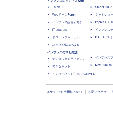
インプレスのビジネスWeb
Think IT
SmartGri
Web担当者Forum
ネットショ
インプレス総合研究所
Impress Busi
IT Leaders
インプレス
ドローンジャーナル
DIGITAL
ネッ担お悩み相談室
インプレスの本と雑誌
インプレス
デジタルカメラマガジン
NextPublish
できるネット
インターネット白書ARCHIVES
本サイトのご利用について
お問い合わせ