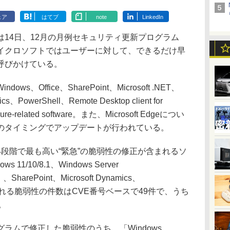
ェア
はてブ
note
LinkedIn
14日、12月の月例セキュリティ更新プログラム
イクロソフトではユーザーに対して、できるだけ早
呼びかけている。
Office、SharePoint、Microsoft .NET、
ics、PowerShell、Remote Desktop client for
zure-related software。また、Microsoft Edgeについ
のタイミングでアップデートが行われている。
段階で最も高い“緊急”の脆弱性の修正が含まれるソ
11/10/8.1、Windows Server
）、SharePoint、Microsoft Dynamics、
に含まれる脆弱性の件数はCVE番号ベースで49件で、うち
。
ムで修正した脆弱性のうち、「Windows