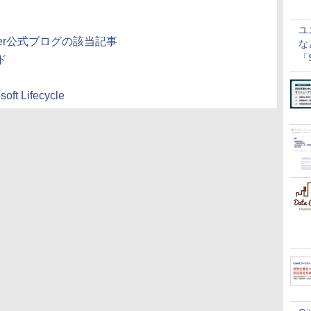
ユ
e Center公式ブログの該当記事
な
「S
ド
に
oft Lifecycle