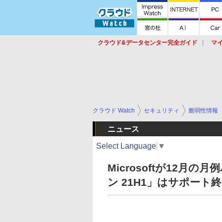
クラウド&データセンター完全ガイド
マ
サービス
セキュリティ
ネットワーク
スイッチ
ルータ
導入事例
イベ
クラウド Watch
セキュリティ
脆弱性情報
ニュース
Select Language
▼
Microsoftが12月の
ン 21H1」はサポート