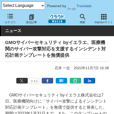
Powered by
Translate
クラウド Watch
セキュリティ
その他
カテゴリ
過去記事
検索
Impressサイト
ニュース
GMOサイバーセキュリティ byイエラエ、医療機
関のサイバー攻撃対応を支援するインシデント対
応計画テンプレートを無償提供
石井 一志
2022年11月7日 16:38
リスト
GMOサイバーセキュリティ byイエラエ株式会社は7
日、医療機関向けに「サイバー攻撃によるインシデント
対応計画テンプレート」を無償で提供すると発表した。
期間は2023年1月31日まで。また、このテンプレートの