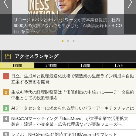
リコージャパンとナレッジワークが資本業務提携、社内
6000人の実践ノウハウを生かした「AI商談記録 for RICO
H」を展開へ
●
●
●
アクセスランキング
1時間
24時間
1週間
1カ月
日立、生成AIと数理最適化技術で製造業の生産ライン構成を自動
立案する技術を開発
生成AI時代の経理財務部は「価値創出の中核」に――データ集約
中枢としての役割転換を
AIデータセンターに求められる新しいパワーアーキテクチャとは
NECのAIマーケティング「BestMove」が大手企業で活用拡大
製造・流通・小売企業・広告代理店などが実装フェーズへ
レノボ、NFC/FeliCaに対応する11型Androidタブレット