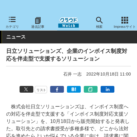
クラウド Watch
サービス・ソフト
サービス
業務関連
カテゴリ
過去記事
検索
Impressサイト
ニュース
日立ソリューションズ、企業のインボイス制度対
応を伴走型で支援するソリューション
石井 一志
2022年10月18日 11:00
リスト
株式会社日立ソリューションズは、インボイス制度へ
の対応を伴走型で支援する「インボイス制度対応支援ソ
リューション」を、10月18日から販売開始すると発表し
た。取引先との請求書授受が多種多様で、どこから法対
応を進めたらよいか悩んでいる企業に向け、請求書に関