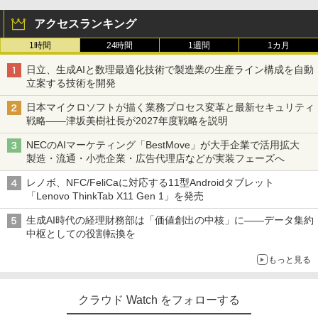
アクセスランキング
1時間
24時間
1週間
1カ月
日立、生成AIと数理最適化技術で製造業の生産ライン構成を自動
立案する技術を開発
日本マイクロソフトが描く業務プロセス変革と最新セキュリティ
戦略――津坂美樹社長が2027年度戦略を説明
NECのAIマーケティング「BestMove」が大手企業で活用拡大
製造・流通・小売企業・広告代理店などが実装フェーズへ
レノボ、NFC/FeliCaに対応する11型Androidタブレット
「Lenovo ThinkTab X11 Gen 1」を発売
生成AI時代の経理財務部は「価値創出の中核」に――データ集約
中枢としての役割転換を
もっと見る
クラウド Watch をフォローする