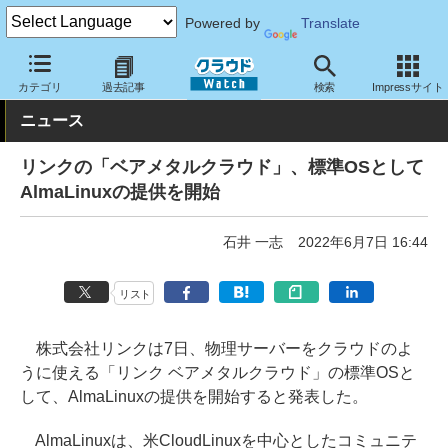
Powered by
Translate
クラウド Watch
ハード・インフラ
パブリッククラウド
その他
カテゴリ
過去記事
検索
Impressサイト
ニュース
リンクの「ベアメタルクラウド」、標準OSとして
AlmaLinuxの提供を開始
石井 一志
2022年6月7日 16:44
リスト
株式会社リンクは7日、物理サーバーをクラウドのよ
うに使える「リンク ベアメタルクラウド」の標準OSと
して、AlmaLinuxの提供を開始すると発表した。
AlmaLinuxは、米CloudLinuxを中心としたコミュニテ