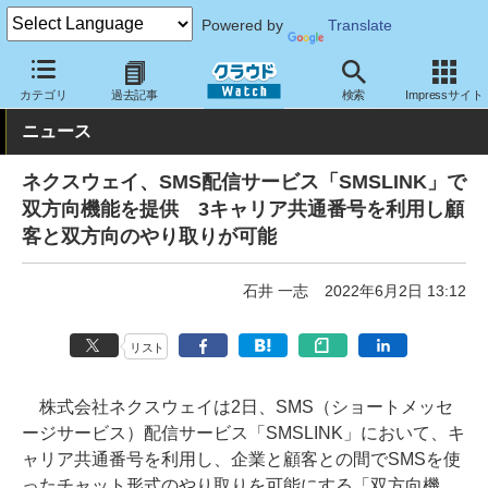
Powered by
Translate
クラウド Watch
ネットワーク
ネットサービス
カテゴリ
過去記事
検索
Impressサイト
ニュース
ネクスウェイ、SMS配信サービス「SMSLINK」で
双方向機能を提供 3キャリア共通番号を利用し顧
客と双方向のやり取りが可能
石井 一志
2022年6月2日 13:12
リスト
株式会社ネクスウェイは2日、SMS（ショートメッセ
ージサービス）配信サービス「SMSLINK」において、キ
ャリア共通番号を利用し、企業と顧客との間でSMSを使
ったチャット形式のやり取りを可能にする「双方向機