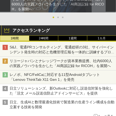
6000人の実践ノウハウを生かした「AI商談記録 for RICO
H」を展開へ
●
●
●
アクセスランキング
1時間
24時間
1週間
1カ月
S&J、電通PRコンサルティング、電通総研の3社、サイバーイン
シデント発生時の対応と危機管理広報を一体的に訓練するプログ
ラムを提供
リコージャパンとナレッジワークが資本業務提携、社内6000人
の実践ノウハウを生かした「AI商談記録 for RICOH」を展開へ
レノボ、NFC/FeliCaに対応する11型Androidタブレット
「Lenovo ThinkTab X11 Gen 1」を発売
日立ソリューションズ、新Outlookに対応し誤送信対策を強化し
た「活文 メール誤送信防止アドインサービス」を提供
日立、生成AIと数理最適化技術で製造業の生産ライン構成を自動
立案する技術を開発