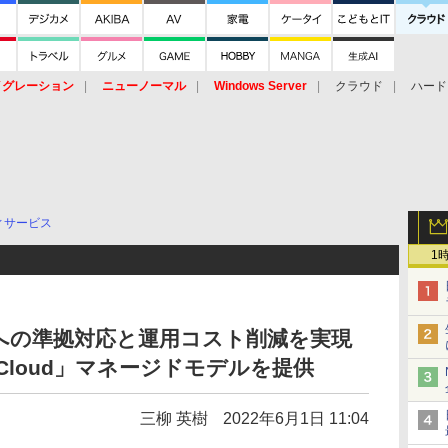
イグレーション
ニューノーマル
Windows Server
クラウド
ハード
トピック
ストレージ（HW）
オープンソース
SaaS
標的型
ント
ィサービス
1
4.0への準拠対応と運用コスト削減を実現
dy Cloud」マネージドモデルを提供
三柳 英樹
2022年6月1日 11:04