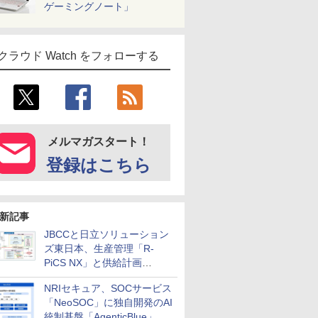
ゲーミングノート」
クラウド Watch をフォローする
メルマガスタート！
登録はこちら
新記事
JBCCと日立ソリューション
ズ東日本、生産管理「R-
PiCS NX」と供給計画
「scSQUARE ISP」の連携サ
NRIセキュア、SOCサービス
ービスを提供開始
「NeoSOC」に独自開発のAI
統制基盤「AgenticBlue」を