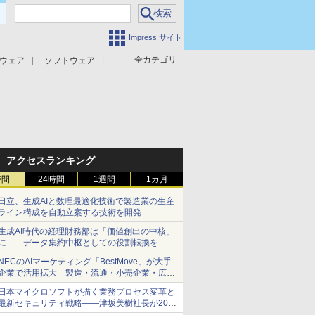
Impress サイト
全カテゴリ
ウェア
ソフトウェア
攻撃対策
マルウェア対策
アクセスランキング
時間
24時間
1週間
1カ月
日立、生成AIと数理最適化技術で製造業の生産
ライン構成を自動立案する技術を開発
生成AI時代の経理財務部は「価値創出の中核」
に――データ集約中枢としての役割転換を
NECのAIマーケティング「BestMove」が大手
企業で活用拡大 製造・流通・小売企業・広告
代理店などが実装フェーズへ
日本マイクロソフトが描く業務プロセス変革と
最新セキュリティ戦略――津坂美樹社長が2027
年度戦略を説明