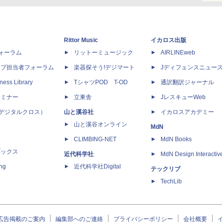
Rittor Music
イカロス出版
dフォーラム
リットーミュージック
AIRLINEweb
ップ担当者フォーラム
楽器探そう!デジマート
Jディフェンスニュー
ness Library
TシャツPOD T-OD
通訳翻訳ジャーナル
セミナー
立東舎
JレスキューWeb
 X（デジタルクロス）
山と溪谷社
イカロスアカデミー
山と溪谷オンライン
MdN
CLIMBING-NET
MdN Books
ブックス
近代科学社
MdN Design Interactiv
ing
近代科学社Digital
テックリブ
TechLib
広告掲載のご案内
編集部へのご連絡
プライバシーポリシー
会社概要