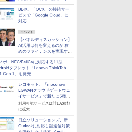
企業・広告代理店などが実装
BBIX、「OCX」の接続サー
フェーズへ
ビスで「Google Cloud」に
対応
イベント
【パネルディスカッション】
AI活用は何を変えるのか 攻
めのファイナンスを実現する
業務設計とマインドセット変
ノボ、NFC/FeliCaに対応する11型
革
droidタブレット「Lenovo ThinkTab
11 Gen 1」を発売
レコモット、「moconavi
LGWANクラウドゲートウェ
イサービス」で新たに5種類
のサービスと連携開始
利用可能サービスは計102種類
に拡大
日立ソリューションズ、新
Outlookに対応し誤送信対策
を強化した「活文 メール誤