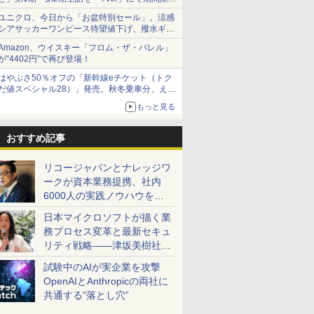
で順次無料配信開始
ユニクロ、今日から「お盆特別セール」。涼感
シアサッカーワンピース待望値下げ、撥水ギア
ショーツは1990円に
Amazon、ウイスキー「フロム・ザ・バレル」
が“4402円”で再び登場！
はやぶさ50％オフの「新幹線eチケット（トク
だ値スペシャル28）」発売。秋冬乗車分、えき
ねっと限定
もっと見る
おすすめ記事
リコージャパンとナレッジワ
ークが資本業務提携、社内
6000人の実践ノウハウを生
かした「AI商談記録 for
日本マイクロソフトが描く業
RICOH」を展開へ
務プロセス変革と最新セキュ
リティ戦略――津坂美樹社長
が2027年度戦略を説明
試験中のAIが実企業を攻撃
OpenAIとAnthropicの両社に
共通する“落とし穴”