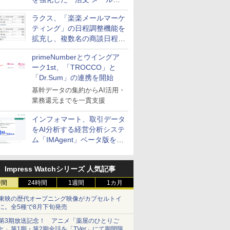
送信防止アドインサービス」
ラクス、「楽楽メールマーケ
を提供
ティング」の日程調整機能を
拡充し、複数名の商談日程調
整を効率化
primeNumberとウイングア
ーク1st、「TROCCO」と
「Dr.Sum」の連携を開始
基幹データの集約からAI活用・
業務還元までを一貫支援
インフォマート、取引データ
をAI分析する経営分析システ
ム「IMAgent」ベータ版を提
供
Impress Watchシリーズ 人気記事
時間
24時間
1週間
1カ月
東映の歴代オープニング映像がカプセルトイ
に。全5種で8月下旬発売
第3期放送記念！ アニメ「薬屋のひとりご
と」第1期・第2期全話を「TVer」にて期間限定