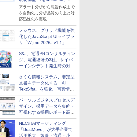
導入
アラート分析から報告作成まで
を自動化し分析品質の向上と対
応迅速化を実現
メシウス、グリッド機能を強
化したJavaScript UIライブラ
リ「Wijmo 2026J v1.1」
S&J、電通PRコンサルティン
グ、電通総研の3社、サイバ
ーインシデント発生時の対応
と危機管理広報を一体的に訓
さくら情報システム、非定型
練するプログラムを提供
文書をデータ化する「AI
TextSifta」を強化 写真情報
のデータ化などに対応
パーソルビジネスプロセスデ
ザイン、採用データを集約・
可視化する採用レポート高速
化サービスを提供
NECのAIマーケティング
「BestMove」が大手企業で
活用拡大 製造・流通・小売