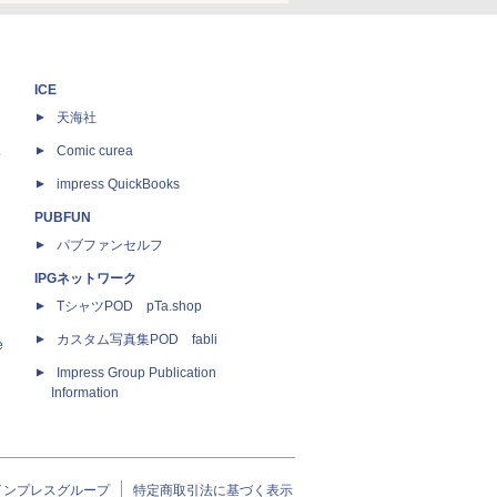
ICE
天海社
ス
Comic curea
impress QuickBooks
PUBFUN
パブファンセルフ
IPGネットワーク
TシャツPOD pTa.shop
カスタム写真集POD fabli
e
Impress Group Publication
Information
インプレスグループ
特定商取引法に基づく表示