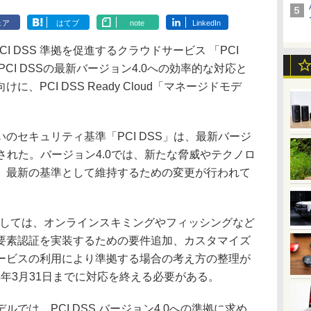
ェア
はてブ
note
LinkedIn
I DSS 準拠を促進するクラウドサービス 「PCI
いて、PCI DSSの最新バージョン4.0への効率的な対応と
、PCI DSS Ready Cloud「マネージドモデ
セキュリティ基準「PCI DSS」は、最新バージ
開された。バージョン4.0では、新たな脅威やテクノロ
、最新の基準として維持するための変更が行われて
としては、オンラインスキミングやフィッシングなど
要素認証を実装するための要件追加、カスタマイズ
ービスの利用により準拠する場合の考え方の整理が
4年3月31日までに対応を終える必要がある。
は、PCI DSS バージョン4.0への準拠に求め