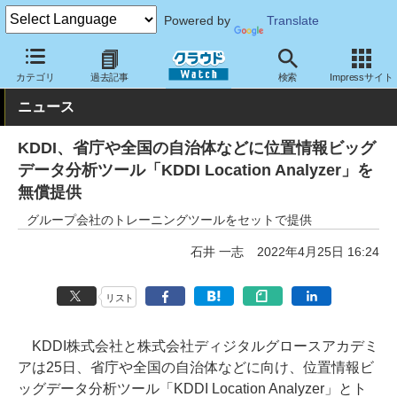
Powered by
Translate
クラウド Watch
サービス・ソフト
ソフトウェア
分析
カテゴリ
過去記事
検索
Impressサイト
ニュース
KDDI、省庁や全国の自治体などに位置情報ビッグ
データ分析ツール「KDDI Location Analyzer」を
無償提供
グループ会社のトレーニングツールをセットで提供
石井 一志
2022年4月25日 16:24
リスト
KDDI株式会社と株式会社ディジタルグロースアカデミ
アは25日、省庁や全国の自治体などに向け、位置情報ビ
ッグデータ分析ツール「KDDI Location Analyzer」とト