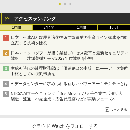
●
●
●
アクセスランキング
1時間
24時間
1週間
1カ月
日立、生成AIと数理最適化技術で製造業の生産ライン構成を自動
立案する技術を開発
日本マイクロソフトが描く業務プロセス変革と最新セキュリティ
戦略――津坂美樹社長が2027年度戦略を説明
生成AI時代の経理財務部は「価値創出の中核」に――データ集約
中枢としての役割転換を
AIデータセンターに求められる新しいパワーアーキテクチャとは
NECのAIマーケティング「BestMove」が大手企業で活用拡大
製造・流通・小売企業・広告代理店などが実装フェーズへ
もっと見る
クラウド Watch をフォローする