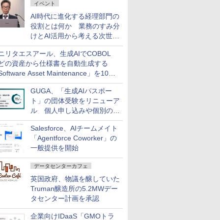
イベント
AI時代に進化する経理部門の
役割とは何か 業務のすみ分
けとAI活用から考える次世代
ファイナンス戦略
ニリタエスアール、生成AIでCOBOL
どの資産から仕様書を自動生成する
oftware Asset Maintenance」を10月
発売
GUGA、「生成AIパスポー
ト」の団体受験をリニューア
ル 個人申し込みや個別の支
払いなどに対応
Salesforce、AIチームメイト
「Agentforce Coworker」の
一般提供を開始
データセンターカフェ
英国政府、物議を醸していた
Truman醸造所の5.2MWデー
タセンター計画を承認
企業向けIDaaS「GMOトラ