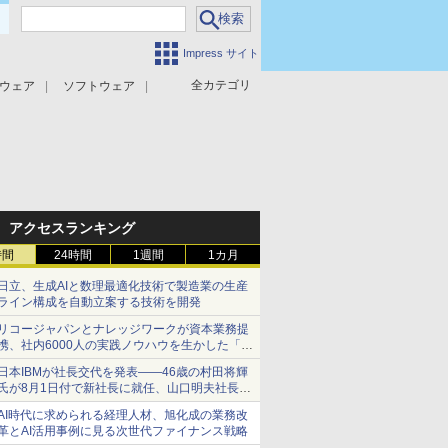
Impress サイト
全カテゴリ
ウェア
ソフトウェア
攻撃対策
マルウェア対策
アクセスランキング
時間
24時間
1週間
1カ月
日立、生成AIと数理最適化技術で製造業の生産
ライン構成を自動立案する技術を開発
リコージャパンとナレッジワークが資本業務提
携、社内6000人の実践ノウハウを生かした「AI
商談記録 for RICOH」を展開へ
日本IBMが社長交代を発表――46歳の村田将輝
氏が8月1日付で新社長に就任、山口明夫社長は
会長へ
AI時代に求められる経理人材、旭化成の業務改
革とAI活用事例に見る次世代ファイナンス戦略