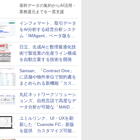
基幹データの集約からAI活用・
業務還元までを一貫支援
インフォマート、取引データ
をAI分析する経営分析システ
ム「IMAgent」ベータ版を提
供
日立、生成AIと数理最適化技
術で製造業の生産ライン構成
を自動立案する技術を開発
Sansan、「Contract One」
に店舗や物件単位で契約書を
まとめられる新機能「カスタ
ム契約ツリー」を追加
丸紅ネットワークソリューシ
ョンズ、自然言語で高度なデ
ータ分析が可能な「MAIDOA
AI ASSIST」を9月より提供
ユミルリンク、UI・UXを刷
新した「Cuenote FC」新版
を提供 カスタマイズ可能な
ダッシュボード画面を搭載