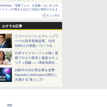
NewDays「増量フェス」を実施！おにぎり/サ
ンドイッチ/焼きそばなど16品が値段そのままで
ボリュームアップ
もっと見る
おすすめ記事
リコージャパンとナレッジワ
ークが資本業務提携、社内
6000人の実践ノウハウを生
かした「AI商談記録 for
日本マイクロソフトが描く業
RICOH」を展開へ
務プロセス変革と最新セキュ
リティ戦略――津坂美樹社長
が2027年度戦略を説明
試験中のAIが実企業を攻撃
OpenAIとAnthropicの両社に
共通する“落とし穴”
ICE