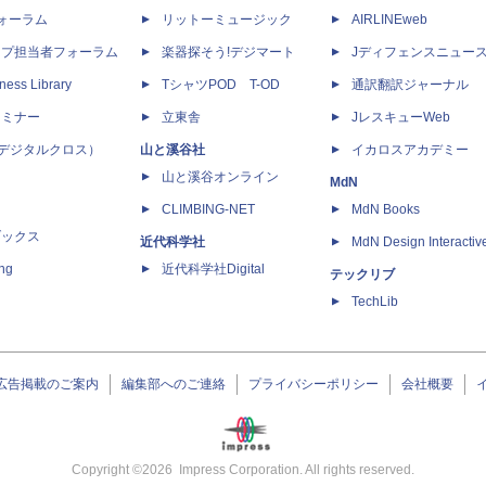
dフォーラム
リットーミュージック
AIRLINEweb
ップ担当者フォーラム
楽器探そう!デジマート
Jディフェンスニュー
ness Library
TシャツPOD T-OD
通訳翻訳ジャーナル
セミナー
立東舎
JレスキューWeb
 X（デジタルクロス）
山と溪谷社
イカロスアカデミー
山と溪谷オンライン
MdN
CLIMBING-NET
MdN Books
ブックス
近代科学社
MdN Design Interactiv
ing
近代科学社Digital
テックリブ
TechLib
広告掲載のご案内
編集部へのご連絡
プライバシーポリシー
会社概要
Copyright ©
2026
Impress Corporation. All rights reserved.