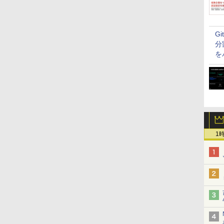
G
分
を
1