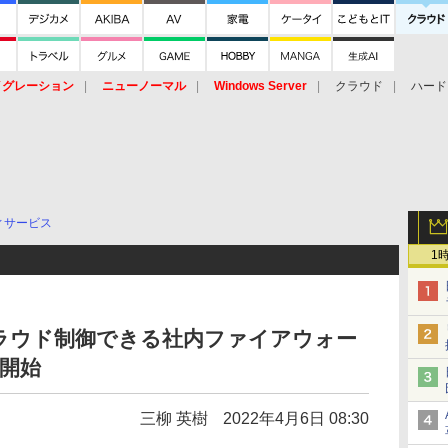
イグレーション
ニューノーマル
Windows Server
クラウド
ハード
トピック
ストレージ（HW）
オープンソース
SaaS
標的型
ント
ィサービス
1
ラウド制御できる社内ファイアウォー
売開始
三柳 英樹
2022年4月6日 08:30