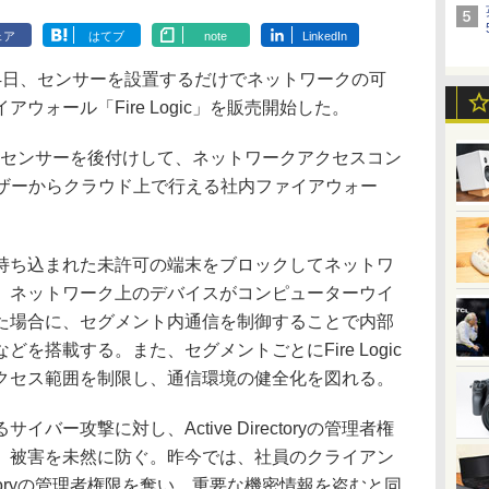
ェア
はてブ
note
LinkedIn
日、センサーを設置するだけでネットワークの可
ウォール「Fire Logic」を販売開始した。
テムにセンサーを後付けして、ネットワークアクセスコン
ウザーからクラウド上で行える社内ファイアウォー
ち込まれた未許可の端末をブロックしてネットワ
、ネットワーク上のデバイスがコンピューターウイ
た場合に、セグメント内通信を制御することで内部
を搭載する。また、セグメントごとにFire Logic
クセス範囲を制限し、通信環境の健全化を図れる。
ー攻撃に対し、Active Directoryの管理者権
、被害を未然に防ぐ。昨今では、社員のクライアン
rectoryの管理者権限を奪い、重要な機密情報を盗むと同