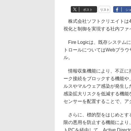
ポスト
リスト
シ
株式会社ソフトクリエイトは4
視化と制御を実現する社内ファイア
Fire Logicは、既存シス
トロールについてはWebブラ
ル。
情報収集機能により、不正に持
ーク接続をブロックする機能や
ルスやマルウェア感染が発生し
感染拡大リスクを低減する機能など
センサーを配置することで、ア
さらに、標的型をはじめとするサイバ
限の悪用を防止する機能により
トPCを経由して、Active Di