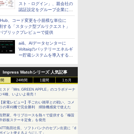
スト・ログイン」、親会社の
認証設定をグループ企業に展
開できる新機能を提供
itHub、コード変更を小規模な単位に
割する「スタック型プルリクエスト」
パブリックプレビューで提供
ai&、AIデータセンターに
Voltaiqのバッテリーエネルギ
ー貯蔵システムを導入する計
画を発表
Impress Watchシリーズ 人気記事
時間
24時間
1週間
1カ月
ミスド「Mrs. GREEN APPLE」のコラボドーナ
ツ4種、いよいよ発売！
【家電レビュー】手ごわい雑草との戦い、コメ
リの草刈機で完全勝利 掃除機感覚で使えた
吉野家、牛リブロースを熱々で提供する「極旨
牛鉄板ステーキ定食」を発売
NTT島田社長、ソフトバンクのセブン出資に「d
ポイント使えるようにして」