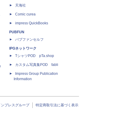
天海社
ス
Comic curea
impress QuickBooks
PUBFUN
パブファンセルフ
IPGネットワーク
TシャツPOD pTa.shop
カスタム写真集POD fabli
e
Impress Group Publication
Information
インプレスグループ
特定商取引法に基づく表示