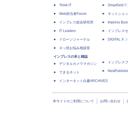
Think IT
SmartGri
Web担当者Forum
ネットショ
インプレス総合研究所
Impress Busi
IT Leaders
インプレス
ドローンジャーナル
DIGITAL
ネッ担お悩み相談室
インプレスの本と雑誌
インプレス
デジタルカメラマガジン
NextPublish
できるネット
インターネット白書ARCHIVES
本サイトのご利用について
お問い合わせ