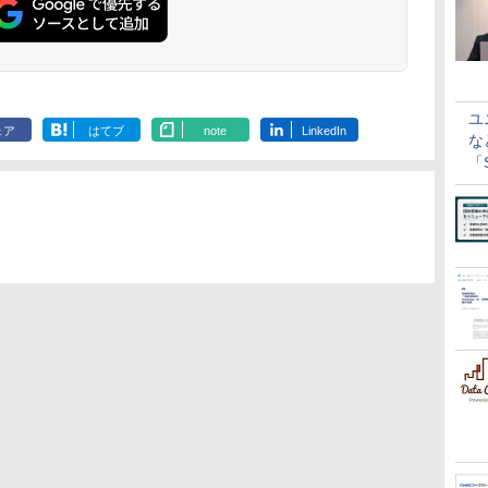
ユ
ェア
はてブ
note
LinkedIn
な
「S
に