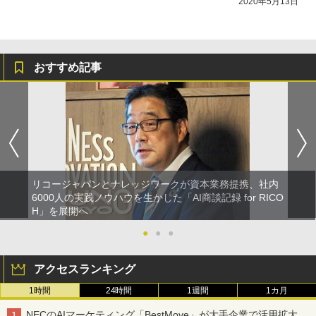
2020年5月13日
おすすめ記事
リコージャパンとナレッジワークが資本業務提携、社内
6000人の実践ノウハウを生かした「AI商談記録 for RICO
H」を展開へ
●
●
●
アクセスランキング
1時間
24時間
1週間
1カ月
NECのAIマーケティング「BestMove」が大手企業で活用拡大