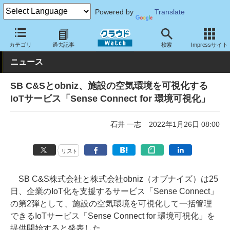
Powered by
Translate
クラウド Watch
サービス・ソフト
サービス
その他
カテゴリ
過去記事
検索
Impressサイト
ニュース
SB C&Sとobniz、施設の空気環境を可視化する
IoTサービス「Sense Connect for 環境可視化」
石井 一志
2022年1月26日 08:00
リスト
SB C&S株式会社と株式会社obniz（オブナイズ）は25
日、企業のIoT化を支援するサービス「Sense Connect」
の第2弾として、施設の空気環境を可視化して一括管理
できるIoTサービス「Sense Connect for 環境可視化」を
提供開始すると発表した。