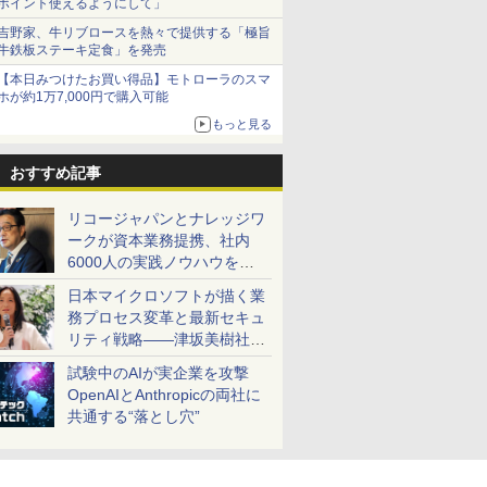
ポイント使えるようにして」
吉野家、牛リブロースを熱々で提供する「極旨
牛鉄板ステーキ定食」を発売
【本日みつけたお買い得品】モトローラのスマ
ホが約1万7,000円で購入可能
もっと見る
おすすめ記事
リコージャパンとナレッジワ
ークが資本業務提携、社内
6000人の実践ノウハウを生
かした「AI商談記録 for
日本マイクロソフトが描く業
RICOH」を展開へ
務プロセス変革と最新セキュ
リティ戦略――津坂美樹社長
が2027年度戦略を説明
試験中のAIが実企業を攻撃
OpenAIとAnthropicの両社に
共通する“落とし穴”