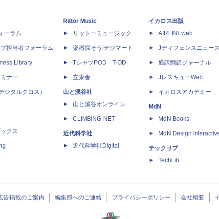
Rittor Music
イカロス出版
dフォーラム
リットーミュージック
AIRLINEweb
ップ担当者フォーラム
楽器探そう!デジマート
Jディフェンスニュー
ness Library
TシャツPOD T-OD
通訳翻訳ジャーナル
セミナー
立東舎
JレスキューWeb
 X（デジタルクロス）
山と溪谷社
イカロスアカデミー
山と溪谷オンライン
MdN
CLIMBING-NET
MdN Books
ブックス
近代科学社
MdN Design Interactiv
ing
近代科学社Digital
テックリブ
TechLib
広告掲載のご案内
編集部へのご連絡
プライバシーポリシー
会社概要