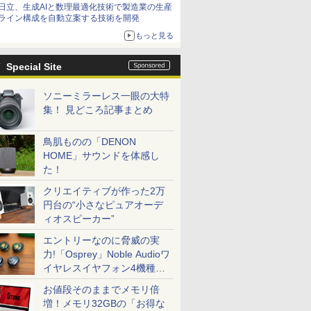
日立、生成AIと数理最適化技術で製造業の生産
ライン構成を自動立案する技術を開発
もっと見る
Special Site
ソニーミラーレス一眼の大特
集！ 見どころ記事まとめ
鳥肌ものの「DENON
HOME」サウンドを体感し
た！
クリエイティブが作った2万
円台の“小さなピュアオーデ
ィオスピーカー”
エントリーなのに脅威の実
力!「Osprey」Noble Audioワ
イヤレスイヤフォン4機種を
一気に聴く
お値段そのままでメモリ倍
増！メモリ32GBの「お得な