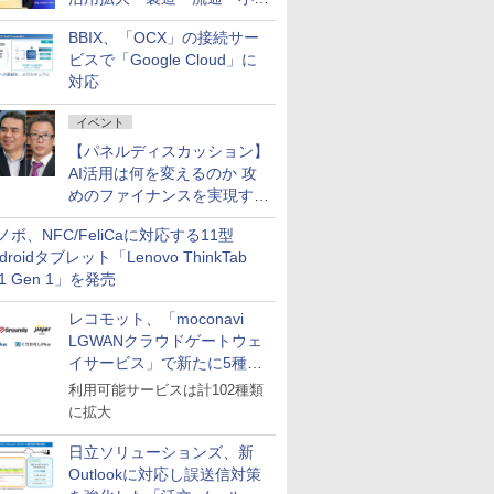
企業・広告代理店などが実装
BBIX、「OCX」の接続サー
フェーズへ
ビスで「Google Cloud」に
対応
イベント
【パネルディスカッション】
AI活用は何を変えるのか 攻
めのファイナンスを実現する
業務設計とマインドセット変
ノボ、NFC/FeliCaに対応する11型
革
droidタブレット「Lenovo ThinkTab
11 Gen 1」を発売
レコモット、「moconavi
LGWANクラウドゲートウェ
イサービス」で新たに5種類
のサービスと連携開始
利用可能サービスは計102種類
に拡大
日立ソリューションズ、新
Outlookに対応し誤送信対策