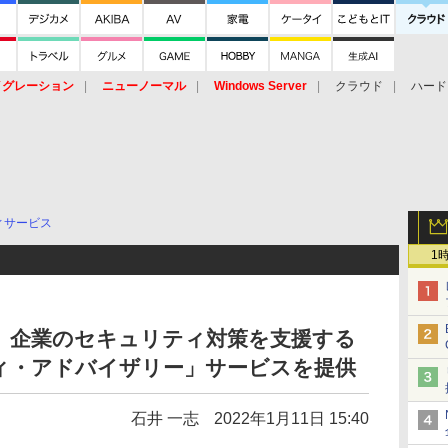
イグレーション
ニューノーマル
Windows Server
クラウド
ハード
トピック
ストレージ（HW）
オープンソース
SaaS
標的型
ント
ィサービス
1
、企業のセキュリティ対策を支援する
ィ・アドバイザリー」サービスを提供
石井 一志
2022年1月11日 15:40