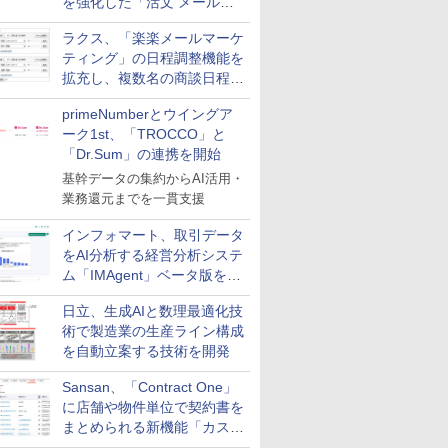
を強化した「活文 メール誤
送信防止アドインサービス」
ラクス、「楽楽メールマーケ
を提供
ティング」の日程調整機能を
拡充し、複数名の商談日程調
整を効率化
primeNumberとウイングア
ーク1st、「TROCCO」と
「Dr.Sum」の連携を開始
基幹データの集約からAI活用・
業務還元までを一貫支援
インフォマート、取引データ
をAI分析する経営分析システ
ム「IMAgent」ベータ版を提
供
日立、生成AIと数理最適化技
術で製造業の生産ライン構成
を自動立案する技術を開発
Sansan、「Contract One」
に店舗や物件単位で契約書を
まとめられる新機能「カスタ
ム契約ツリー」を追加