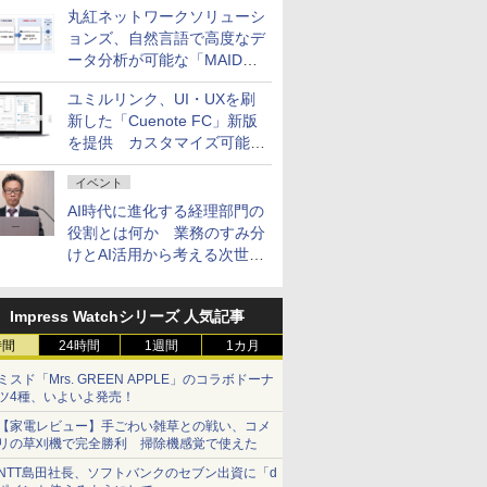
丸紅ネットワークソリューシ
ョンズ、自然言語で高度なデ
ータ分析が可能な「MAIDOA
AI ASSIST」を9月より提供
ユミルリンク、UI・UXを刷
新した「Cuenote FC」新版
を提供 カスタマイズ可能な
ダッシュボード画面を搭載
イベント
AI時代に進化する経理部門の
役割とは何か 業務のすみ分
けとAI活用から考える次世代
ファイナンス戦略
Impress Watchシリーズ 人気記事
時間
24時間
1週間
1カ月
ミスド「Mrs. GREEN APPLE」のコラボドーナ
ツ4種、いよいよ発売！
【家電レビュー】手ごわい雑草との戦い、コメ
リの草刈機で完全勝利 掃除機感覚で使えた
NTT島田社長、ソフトバンクのセブン出資に「d