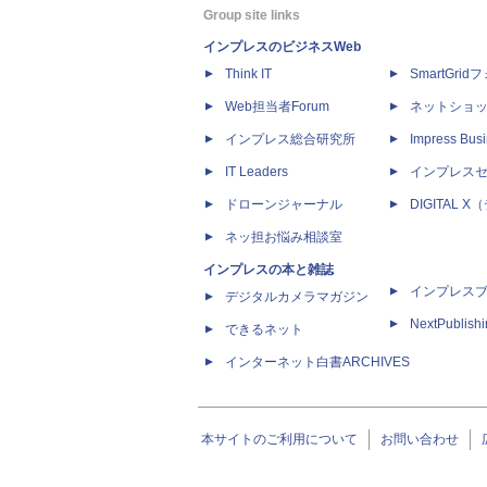
Group site links
インプレスのビジネスWeb
Think IT
SmartGri
Web担当者Forum
ネットショ
インプレス総合研究所
Impress Busi
IT Leaders
インプレス
ドローンジャーナル
DIGITAL
ネッ担お悩み相談室
インプレスの本と雑誌
インプレス
デジタルカメラマガジン
NextPublish
できるネット
インターネット白書ARCHIVES
本サイトのご利用について
お問い合わせ