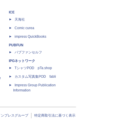
ICE
天海社
ス
Comic curea
impress QuickBooks
PUBFUN
パブファンセルフ
IPGネットワーク
TシャツPOD pTa.shop
カスタム写真集POD fabli
e
Impress Group Publication
Information
インプレスグループ
特定商取引法に基づく表示