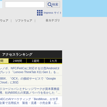
Impress サイト
全カテゴリ
ウェア
ソフトウェア
攻撃対策
マルウェア対策
アクセスランキング
時間
24時間
1週間
1カ月
レノボ、NFC/FeliCaに対応する11型Androidタ
ブレット「Lenovo ThinkTab X11 Gen 1」を発
売
BBIX、「OCX」の接続サービスで「Google
Cloud」に対応
リコージャパンとナレッジワークが資本業務提
携、社内6000人の実践ノウハウを生かした「AI
商談記録 for RICOH」を展開へ
NECのAIマーケティング「BestMove」が大手
企業で活用拡大 製造・流通・小売企業・広告
代理店などが実装フェーズへ