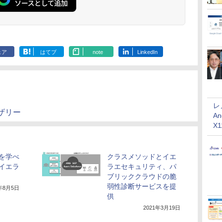
ェア
はてブ
note
LinkedIn
レ
ザリー
An
X
を学べ
クラスメソッドとイエ
イエラ
ラエセキュリティ、パ
ブリッククラウドの脆
弱性診断サービスを提
1年8月5日
供
2021年3月19日