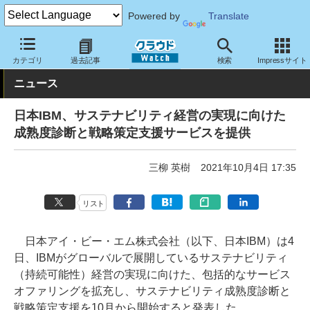
Powered by
Translate
クラウド Watch
サービス・ソフト
サービス
その他
カテゴリ
過去記事
検索
Impressサイト
ニュース
日本IBM、サステナビリティ経営の実現に向けた
成熟度診断と戦略策定支援サービスを提供
三柳 英樹
2021年10月4日 17:35
リスト
日本アイ・ビー・エム株式会社（以下、日本IBM）は4
日、IBMがグローバルで展開しているサステナビリティ
（持続可能性）経営の実現に向けた、包括的なサービス
オファリングを拡充し、サステナビリティ成熟度診断と
戦略策定支援を10月から開始すると発表した。