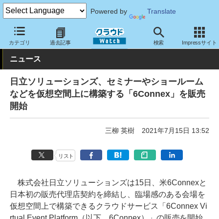
Powered by
Translate
クラウド Watch
サービス・ソフト
サービス
コミュニケーショ
カテゴリ
過去記事
検索
Impressサイト
ニュース
日立ソリューションズ、セミナーやショールーム
などを仮想空間上に構築する「6Connex」を販売
開始
三柳 英樹
2021年7月15日 13:52
リスト
株式会社日立ソリューションズは15日、米6Connexと
日本初の販売代理店契約を締結し、臨場感のある会場を
仮想空間上で構築できるクラウドサービス「6Connex Vi
rtual Event Platform（以下、6Connex）」の販売を開始