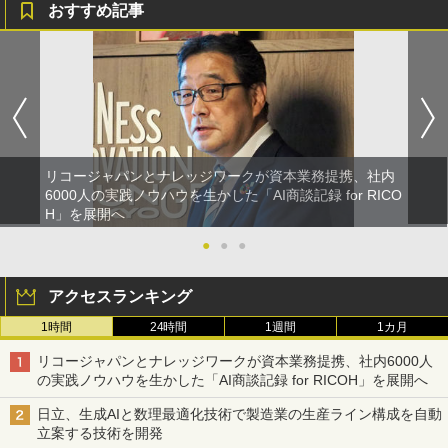
おすすめ記事
リコージャパンとナレッジワークが資本業務提携、社内
6000人の実践ノウハウを生かした「AI商談記録 for RICO
H」を展開へ
●
●
●
アクセスランキング
1時間
24時間
1週間
1カ月
リコージャパンとナレッジワークが資本業務提携、社内6000人
の実践ノウハウを生かした「AI商談記録 for RICOH」を展開へ
日立、生成AIと数理最適化技術で製造業の生産ライン構成を自動
立案する技術を開発