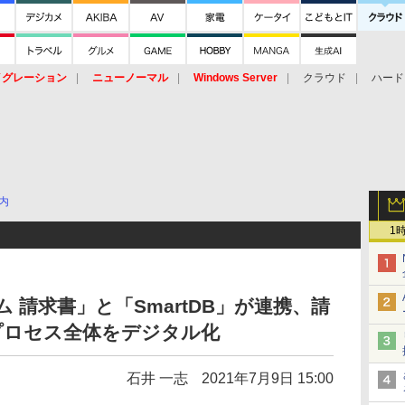
イグレーション
ニューノーマル
Windows Server
クラウド
ハード
トピック
ストレージ（HW）
オープンソース
SaaS
標的型
ント
内
1
ム 請求書」と「SmartDB」が連携、請
プロセス全体をデジタル化
石井 一志
2021年7月9日 15:00