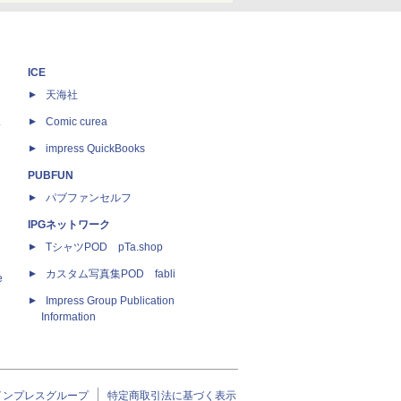
ICE
天海社
ス
Comic curea
impress QuickBooks
PUBFUN
パブファンセルフ
IPGネットワーク
TシャツPOD pTa.shop
カスタム写真集POD fabli
e
Impress Group Publication
Information
インプレスグループ
特定商取引法に基づく表示