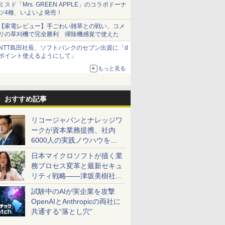
ミスド「Mrs. GREEN APPLE」のコラボドーナ
ツ4種、いよいよ発売！
【家電レビュー】手ごわい雑草との戦い、コメ
リの草刈機で完全勝利 掃除機感覚で使えた
NTT島田社長、ソフトバンクのセブン出資に「d
ポイント使えるようにして」
もっと見る
おすすめ記事
リコージャパンとナレッジワ
ークが資本業務提携、社内
6000人の実践ノウハウを生
かした「AI商談記録 for
日本マイクロソフトが描く業
RICOH」を展開へ
務プロセス変革と最新セキュ
リティ戦略――津坂美樹社長
が2027年度戦略を説明
試験中のAIが実企業を攻撃
OpenAIとAnthropicの両社に
共通する“落とし穴”