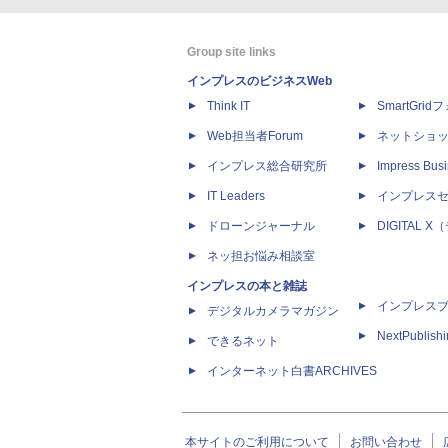
Group site links
インプレスのビジネスWeb
Think IT
SmartGri
Web担当者Forum
ネットショ
インプレス総合研究所
Impress Busi
IT Leaders
インプレス
ドローンジャーナル
DIGITAL
ネッ担お悩み相談室
インプレスの本と雑誌
インプレス
デジタルカメラマガジン
NextPublish
できるネット
インターネット白書ARCHIVES
本サイトのご利用について
お問い合わせ