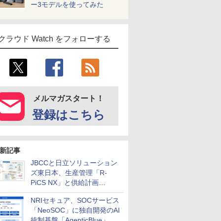
ー3モデルを使ってみた
クラウド Watch をフォローする
メルマガスタート！
登録はこちら
新記事
JBCCと日立ソリューション
ズ東日本、生産管理「R-
PiCS NX」と供給計画
「scSQUARE ISP」の連携サ
NRIセキュア、SOCサービス
ービスを提供開始
「NeoSOC」に独自開発のAI
統制基盤「AgenticBlue」を