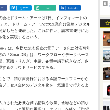
ェア
はてブ
note
LinkedIn
会社ドリーム・アーツは7日、インフォマートの
求書」と、ドリーム・アーツの大企業向け業務デジタル
連携開始したと発表した。これに伴い、請求書発行にお
ル化を実現するという。
求書」は、多様な請求業務の電子データ化に対応可能
の「SmartDB」は、ワークフローやデータベース
理、稟議（りんぎ）申請、各種申請手続きなど、さ
現するクラウドサービスである。
とで、請求書発行における承認ワークフローから
務プロセス全体のデジタル化を一気通貫で行えるよ
で入力された必要な商品情報や数量、金額などの請求
トロールと適切な承認ワークフローを経て「BtoB