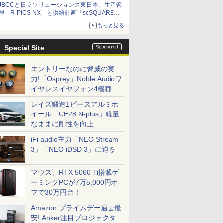
JBCCと日立ソリューションズ東日本、生産管
理「R-PiCS NX」と供給計画「scSQUARE
ISP」の連携サービスを提供開始
もっと見る
Special Site
エントリーなのに脅威の実
力!「Osprey」Noble Audioワ
イヤレスイヤフォン4機種を
一気に聴く
レイズ鍛造1ピースアルミホ
イール「CE28 N-plus」軽量
なままに剛性を向上
iFi audio主力「NEO Stream
3」「NEO iDSD 3」に迫る
マウス、RTX 5060 Ti搭載ゲ
ーミングPCが7万5,000円オ
フで30万円台！
Amazon プライムデー過去最
安! Anker注目プロジェクタ