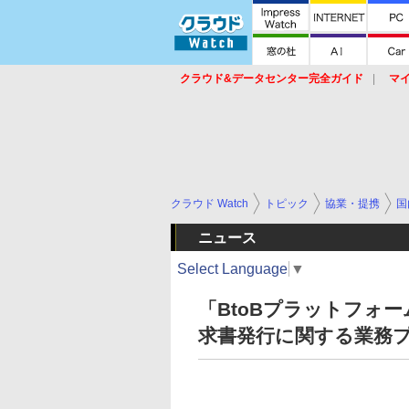
クラウド&データセンター完全ガイド
マ
サービス
セキュリティ
ネットワーク
スイッチ
ルータ
導入事例
イベ
クラウド Watch
トピック
協業・提携
国
ニュース
Select Language
▼
「BtoBプラットフォー
求書発行に関する業務