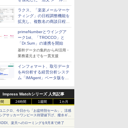
送信防止アドインサービス」
ラクス、「楽楽メールマーケ
を提供
ティング」の日程調整機能を
拡充し、複数名の商談日程調
整を効率化
primeNumberとウイングア
ーク1st、「TROCCO」と
「Dr.Sum」の連携を開始
基幹データの集約からAI活用・
業務還元までを一貫支援
インフォマート、取引データ
をAI分析する経営分析システ
ム「IMAgent」ベータ版を提
供
Impress Watchシリーズ 人気記事
時間
24時間
1週間
1カ月
ユニクロ、今日から「お盆特別セール」。涼感
シアサッカーワンピース待望値下げ、撥水ギア
ショーツは1990円に
KDDI、楽天へのローミングを9月末で終了