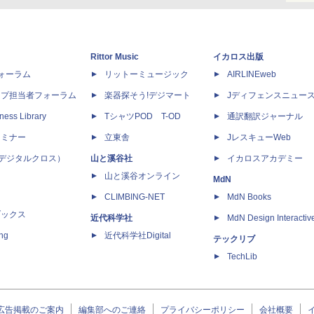
Rittor Music
イカロス出版
dフォーラム
リットーミュージック
AIRLINEweb
ップ担当者フォーラム
楽器探そう!デジマート
Jディフェンスニュー
ness Library
TシャツPOD T-OD
通訳翻訳ジャーナル
セミナー
立東舎
JレスキューWeb
 X（デジタルクロス）
山と溪谷社
イカロスアカデミー
山と溪谷オンライン
MdN
CLIMBING-NET
MdN Books
ブックス
近代科学社
MdN Design Interactiv
ing
近代科学社Digital
テックリブ
TechLib
広告掲載のご案内
編集部へのご連絡
プライバシーポリシー
会社概要