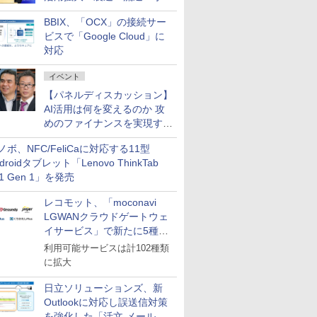
企業・広告代理店などが実装
BBIX、「OCX」の接続サー
フェーズへ
ビスで「Google Cloud」に
対応
イベント
【パネルディスカッション】
AI活用は何を変えるのか 攻
めのファイナンスを実現する
業務設計とマインドセット変
ノボ、NFC/FeliCaに対応する11型
革
droidタブレット「Lenovo ThinkTab
11 Gen 1」を発売
レコモット、「moconavi
LGWANクラウドゲートウェ
イサービス」で新たに5種類
のサービスと連携開始
利用可能サービスは計102種類
に拡大
日立ソリューションズ、新
Outlookに対応し誤送信対策
を強化した「活文 メール誤