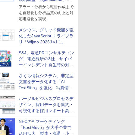
導入
アラート分析から報告作成まで
を自動化し分析品質の向上と対
応迅速化を実現
メシウス、グリッド機能を強
化したJavaScript UIライブラ
リ「Wijmo 2026J v1.1」
S&J、電通PRコンサルティン
グ、電通総研の3社、サイバ
ーインシデント発生時の対応
と危機管理広報を一体的に訓
さくら情報システム、非定型
練するプログラムを提供
文書をデータ化する「AI
TextSifta」を強化 写真情報
のデータ化などに対応
パーソルビジネスプロセスデ
ザイン、採用データを集約・
可視化する採用レポート高速
化サービスを提供
NECのAIマーケティング
「BestMove」が大手企業で
活用拡大 製造・流通・小売