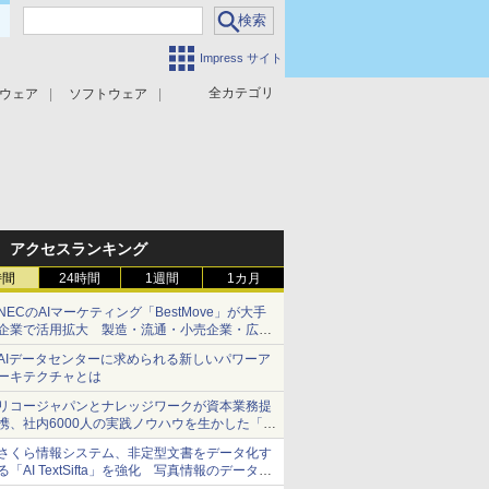
Impress サイト
全カテゴリ
ウェア
ソフトウェア
攻撃対策
マルウェア対策
アクセスランキング
時間
24時間
1週間
1カ月
NECのAIマーケティング「BestMove」が大手
企業で活用拡大 製造・流通・小売企業・広告
代理店などが実装フェーズへ
AIデータセンターに求められる新しいパワーア
ーキテクチャとは
リコージャパンとナレッジワークが資本業務提
携、社内6000人の実践ノウハウを生かした「AI
商談記録 for RICOH」を展開へ
さくら情報システム、非定型文書をデータ化す
る「AI TextSifta」を強化 写真情報のデータ化
などに対応