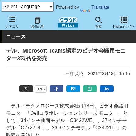
Powered by
Translate
クラウド Watch
ハード・インフラ
ハードウェア
周辺機器
カテゴリ
過去記事
検索
Impressサイト
ニュース
デル、Microsoft Teams認定のビデオ会議用モニ
ター3製品を発売
三柳 英樹
2021年2月19日 15:15
リスト
デル・テクノロジーズ株式会社は18日、ビデオ会議用
モニター「Dellコラボレーションシリーズ モニター」と
して、34インチ曲面モデル「C3422WE」、27インチモ
デル「C2722DE」、23.8インチモデル「C2422HE」の
販売を開始した。