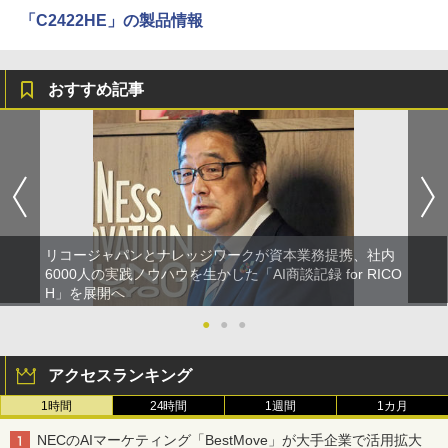
「C2422HE」の製品情報
おすすめ記事
リコージャパンとナレッジワークが資本業務提携、社内
6000人の実践ノウハウを生かした「AI商談記録 for RICO
H」を展開へ
●
●
●
アクセスランキング
1時間
24時間
1週間
1カ月
NECのAIマーケティング「BestMove」が大手企業で活用拡大