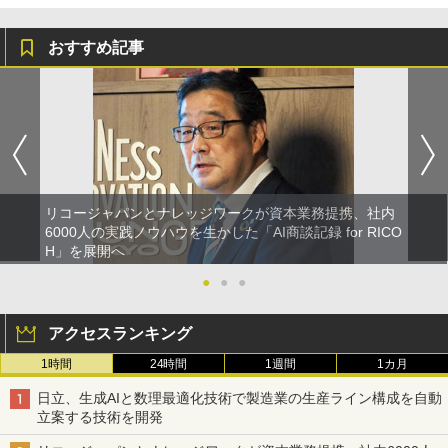
おすすめ記事
リコージャパンとナレッジワークが資本業務提携、社内
6000人の実践ノウハウを生かした「AI商談記録 for RICO
H」を展開へ
●
●
●
アクセスランキング
1時間
24時間
1週間
1カ月
日立、生成AIと数理最適化技術で製造業の生産ライン構成を自動
立案する技術を開発