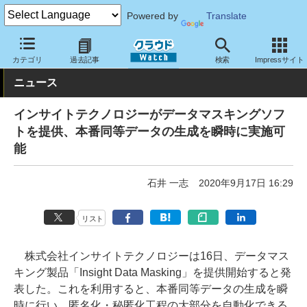
Powered by
Translate
クラウド Watch
セキュリティ
セキュリティソフト
カテゴリ
過去記事
検索
Impressサイト
ニュース
インサイトテクノロジーがデータマスキングソフ
トを提供、本番同等データの生成を瞬時に実施可
能
石井 一志
2020年9月17日 16:29
リスト
株式会社インサイトテクノロジーは16日、データマス
キング製品「Insight Data Masking」を提供開始すると発
表した。これを利用すると、本番同等データの生成を瞬
時に行い、匿名化・秘匿化工程の大部分を自動化できる