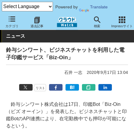
Powered by
Translate
クラウド Watch
サービス・ソフト
サービス
業務関連
カテゴリ
過去記事
検索
Impressサイト
ニュース
鈴与シンワート、ビジネスチャットを利用した電
子印鑑サービス「Biz-Oin」
石井 一志
2020年9月17日 13:04
リスト
鈴与シンワート株式会社は17日、印鑑Bot「Biz-Oin
（ビズ オーイン）」を発表した。ビジネスチャットと印
鑑BotのAPI連携により、在宅勤務中でも押印が可能にな
るという。