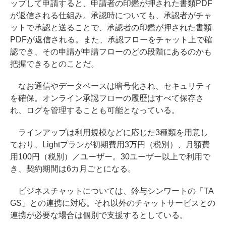
ップして申請すると、申請者の印鑑が押された書類PDF
が返信される仕組み。承認時についても、承認者がチャ
ットで承認と送ることで、承認者の印鑑が押された書類
PDFが返信される。また、承認フローをチャット上で確
認でき、その申請が申請フローのどの段階にあるのかも
把握できるとのことだ。
なお通信やデータベースは暗号化され、セキュリティ
を確保。オンライン承認フローの履歴はすべて保存さ
れ、ログを管理することも可能となっている。
ラインアップは利用規模などに応じた3種類を用意し
ており、Lightプランが初期費用3万円（税別）、月額費
用100円（税別）／ユーザー。30ユーザー以上で利用で
き、契約期間は6カ月ごとになる。
ビジネスチャットについては、鈴与シンワートの「TA
GS」との連携に対応。それ以外のチャットサービスとの
連携が必要な場合は個別で支援するとしている。