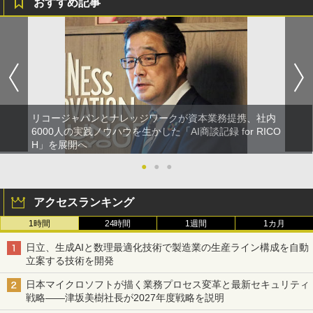
おすすめ記事
リコージャパンとナレッジワークが資本業務提携、社内
6000人の実践ノウハウを生かした「AI商談記録 for RICO
H」を展開へ
●
●
●
アクセスランキング
1時間
24時間
1週間
1カ月
日立、生成AIと数理最適化技術で製造業の生産ライン構成を自動
立案する技術を開発
日本マイクロソフトが描く業務プロセス変革と最新セキュリティ
戦略――津坂美樹社長が2027年度戦略を説明