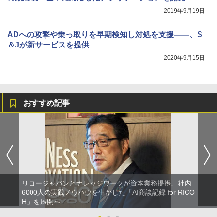
2019年9月19日
ADへの攻撃や乗っ取りを早期検知し対処を支援――、S
＆Jが新サービスを提供
2020年9月15日
おすすめ記事
リコージャパンとナレッジワークが資本業務提携、社内
6000人の実践ノウハウを生かした「AI商談記録 for RICO
H」を展開へ
●
●
●