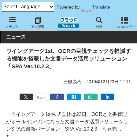
Powered by
Translate
クラウド Watch
サービス・ソフト
ソフトウェア
ミドルウェア
カテゴリ
過去記事
検索
Impressサイト
ニュース
ウイングアーク1st、OCRの目視チェックを軽減す
る機能を搭載した文書データ活用ソリューション
「SPA Ver.10.2.3」
三柳 英樹
2019年12月23日 12:11
リスト
ウイングアーク1st株式会社は23日、OCRと文書管理
がオールインワンになった文書データ活用ソリューショ
ンSPAの最新バージョン「SPA Ver.10.2.3」を発売し
た。