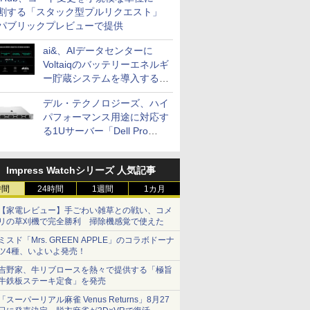
割する「スタック型プルリクエスト」
パブリックプレビューで提供
ai&、AIデータセンターに
Voltaiqのバッテリーエネルギ
ー貯蔵システムを導入する計
画を発表
デル・テクノロジーズ、ハイ
パフォーマンス用途に対応す
る1Uサーバー「Dell Pro
Precision 7 R1ラック」を発
売
Impress Watchシリーズ 人気記事
時間
24時間
1週間
1カ月
【家電レビュー】手ごわい雑草との戦い、コメ
リの草刈機で完全勝利 掃除機感覚で使えた
ミスド「Mrs. GREEN APPLE」のコラボドーナ
ツ4種、いよいよ発売！
吉野家、牛リブロースを熱々で提供する「極旨
牛鉄板ステーキ定食」を発売
「スーパーリアル麻雀 Venus Returns」8月27