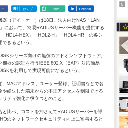
ェア
はてブ
note
LinkedIn
（アイ・オー）は18日、法人向けNAS「LAN
ズ」において、簡易RADIUSサーバー機能を提供する
HDL4-HEX」「HDL2-H」「HDL4-HR」の各シ
用できるという。
 DISKシリーズ向けの無償のアドオンソフトウェア。
器の認証を行うIEEE 802.X（EAP）対応簡易
N DISKを利用して実現可能になるという。
ば、MACアドレス、ユーザー登録、証明書などで各
物や紛失した端末からの不正アクセスを制限できる
ュリティ強化に役立つとのこと。
と比べ、コストを押さえてRADIUSサーバーを導
OHOのネットワークセキュリティ向上に寄与すると