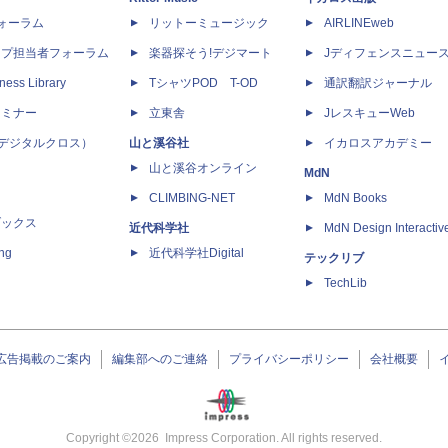
dフォーラム
リットーミュージック
AIRLINEweb
ップ担当者フォーラム
楽器探そう!デジマート
Jディフェンスニュー
ness Library
TシャツPOD T-OD
通訳翻訳ジャーナル
セミナー
立東舎
JレスキューWeb
 X（デジタルクロス）
山と溪谷社
イカロスアカデミー
山と溪谷オンライン
MdN
CLIMBING-NET
MdN Books
ブックス
近代科学社
MdN Design Interactiv
ing
近代科学社Digital
テックリブ
TechLib
広告掲載のご案内
編集部へのご連絡
プライバシーポリシー
会社概要
Copyright ©
2026
Impress Corporation. All rights reserved.