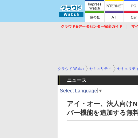
クラウド&データセンター完全ガイド
マ
サービス
セキュリティ
ネットワーク
スイッチ
ルータ
導入事例
イベ
クラウド Watch
セキュリティ
セキュリテ
ニュース
Select Language
▼
アイ・オー、法人向けNAS
バー機能を追加する無