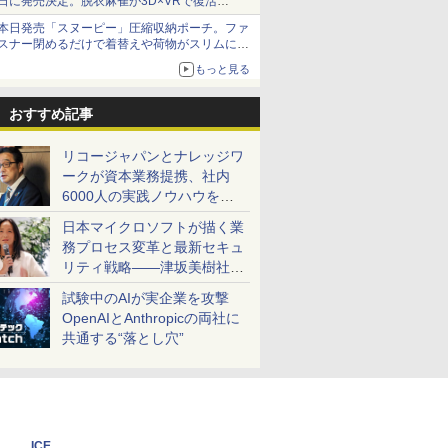
日に発売決定。脱衣麻雀が3D×VRで復活
発売から2週間は20%オフになるセールが実施
本日発売「スヌーピー」圧縮収納ポーチ。ファ
スナー閉めるだけで着替えや荷物がスリムにま
とまる
もっと見る
おすすめ記事
リコージャパンとナレッジワ
ークが資本業務提携、社内
6000人の実践ノウハウを生
かした「AI商談記録 for
日本マイクロソフトが描く業
RICOH」を展開へ
務プロセス変革と最新セキュ
リティ戦略――津坂美樹社長
が2027年度戦略を説明
試験中のAIが実企業を攻撃
OpenAIとAnthropicの両社に
共通する“落とし穴”
ICE