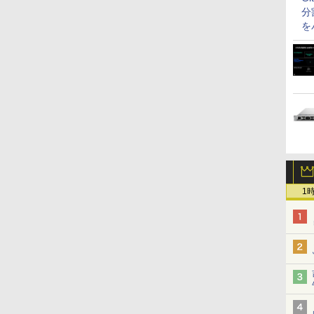
分
を
1