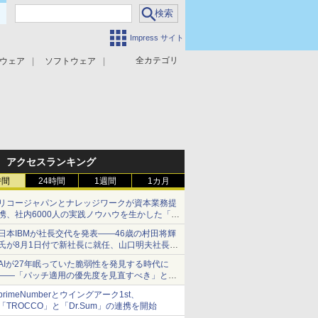
Impress サイト
全カテゴリ
ウェア
ソフトウェア
攻撃対策
マルウェア対策
アクセスランキング
時間
24時間
1週間
1カ月
リコージャパンとナレッジワークが資本業務提
携、社内6000人の実践ノウハウを生かした「AI
商談記録 for RICOH」を展開へ
日本IBMが社長交代を発表――46歳の村田将輝
氏が8月1日付で新社長に就任、山口明夫社長は
会長へ
AIが27年眠っていた脆弱性を発見する時代に
――「パッチ適用の優先度を見直すべき」とセ
キュリティ専門家
primeNumberとウイングアーク1st、
「TROCCO」と「Dr.Sum」の連携を開始