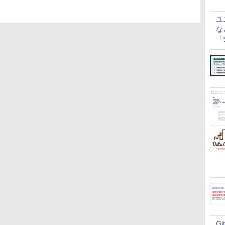
ユ
な
「S
に
G