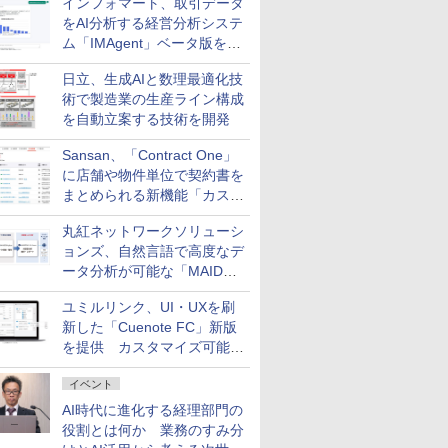
インフォマート、取引データ
をAI分析する経営分析システ
ム「IMAgent」ベータ版を提
供
日立、生成AIと数理最適化技
術で製造業の生産ライン構成
を自動立案する技術を開発
Sansan、「Contract One」
に店舗や物件単位で契約書を
まとめられる新機能「カスタ
ム契約ツリー」を追加
丸紅ネットワークソリューシ
ョンズ、自然言語で高度なデ
ータ分析が可能な「MAIDOA
AI ASSIST」を9月より提供
ユミルリンク、UI・UXを刷
新した「Cuenote FC」新版
を提供 カスタマイズ可能な
ダッシュボード画面を搭載
イベント
AI時代に進化する経理部門の
役割とは何か 業務のすみ分