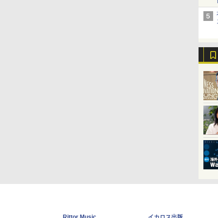
Rittor Music
イカロス出版