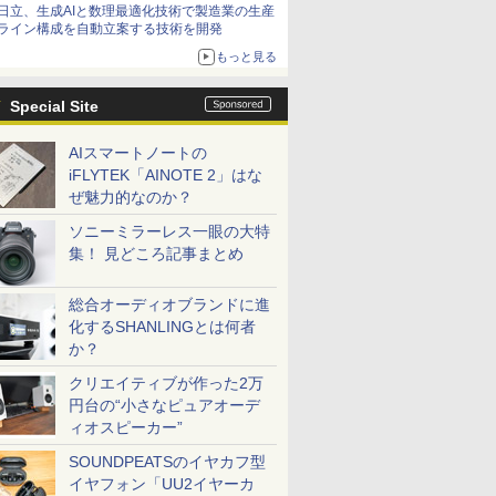
日立、生成AIと数理最適化技術で製造業の生産
ライン構成を自動立案する技術を開発
もっと見る
Special Site
AIスマートノートの
iFLYTEK「AINOTE 2」はな
ぜ魅力的なのか？
ソニーミラーレス一眼の大特
集！ 見どころ記事まとめ
総合オーディオブランドに進
化するSHANLINGとは何者
か？
クリエイティブが作った2万
円台の“小さなピュアオーデ
ィオスピーカー”
SOUNDPEATSのイヤカフ型
イヤフォン「UU2イヤーカ