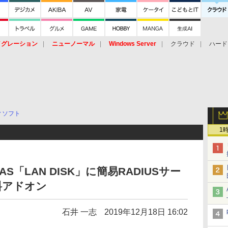
イグレーション
ニューノーマル
Windows Server
クラウド
ハード
トピック
ストレージ（HW）
オープンソース
SaaS
標的型
ント
ィソフト
1
「LAN DISK」に簡易RADIUSサー
料アドオン
石井 一志
2019年12月18日 16:02