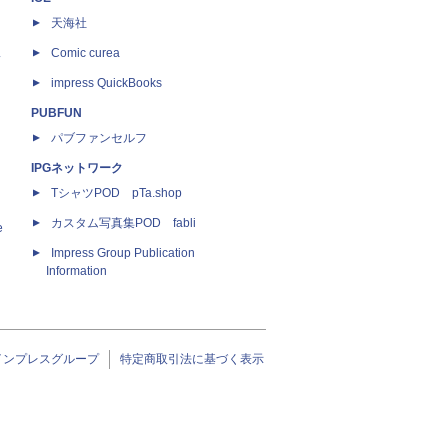
天海社
ス
Comic curea
impress QuickBooks
PUBFUN
パブファンセルフ
IPGネットワーク
TシャツPOD pTa.shop
カスタム写真集POD fabli
e
Impress Group Publication
Information
インプレスグループ
特定商取引法に基づく表示