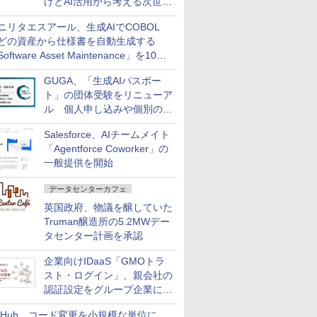
けとAI活用から考える次世代
ファイナンス戦略
ニリタエスアール、生成AIでCOBOL
どの資産から仕様書を自動生成する
oftware Asset Maintenance」を10月
発売
GUGA、「生成AIパスポー
ト」の団体受験をリニューア
ル 個人申し込みや個別の支
払いなどに対応
Salesforce、AIチームメイト
「Agentforce Coworker」の
一般提供を開始
データセンターカフェ
英国政府、物議を醸していた
Truman醸造所の5.2MWデー
タセンター計画を承認
企業向けIDaaS「GMOトラ
スト・ログイン」、親会社の
認証設定をグループ企業に展
開できる新機能を提供
itHub、コード変更を小規模な単位に