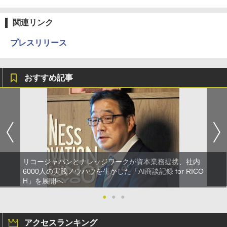
関連リンク
プレスリリース
おすすめ記事
リコージャパンとナレッジワークが資本業務提携、社内
6000人の実践ノウハウを生かした「AI商談記録 for RICO
H」を展開へ
●
●
●
アクセスランキング