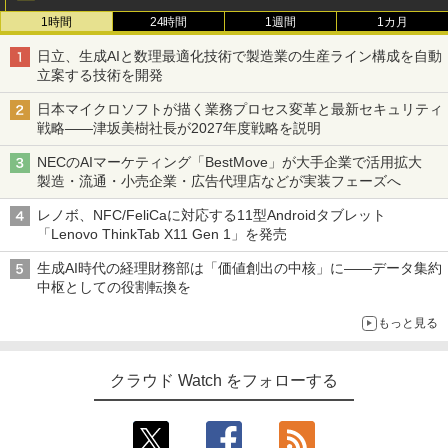
1時間
24時間
1週間
1カ月
日立、生成AIと数理最適化技術で製造業の生産ライン構成を自動
立案する技術を開発
日本マイクロソフトが描く業務プロセス変革と最新セキュリティ
戦略――津坂美樹社長が2027年度戦略を説明
NECのAIマーケティング「BestMove」が大手企業で活用拡大
製造・流通・小売企業・広告代理店などが実装フェーズへ
レノボ、NFC/FeliCaに対応する11型Androidタブレット
「Lenovo ThinkTab X11 Gen 1」を発売
生成AI時代の経理財務部は「価値創出の中核」に――データ集約
中枢としての役割転換を
もっと見る
クラウド Watch をフォローする