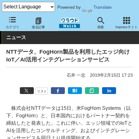
Powered by
Translate
クラウド Watch
サービス・ソフト
サービス
導入支援
カテゴリ
過去記事
検索
Impressサイト
ニュース
NTTデータ、FogHorn製品を利用したエッジ向け
IoT／AI活用インテグレーションサービス
石井 一志
2019年2月15日 17:23
リスト
株式会社NTTデータは15日、米FogHorn Systems（以
下、FogHorn）と、日本国内におけるパートナー契約を
締結したと発表した。これに伴い、エッジ領域でのIoTと
AIを活用したコンサルティング、およびインテグレーシ
ョンサービスを同日より提供開始する。