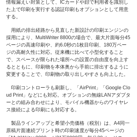
情報漏えい対策として、ICカードや顔で利用者を識別し
た上で印刷を実行する認証印刷もオプションとして用意
する。
用紙の排出経路から見直した新設計の印刷エンジンの
採用により、MultiWriter 8800の場合で、最大片面毎分45
ページの高速印刷や、約6.0秒の1枚目印刷、180万ペー
ジの高耐久性に対応。従来機に比べて小型化すること
で、スペースが限られた場所への設置の自由度を向上す
るとともに、印刷物を本体奥から手前に排出するように
変更することで、印刷物の取り出しやすさも向上した。
印刷コントローラも刷新し、「AirPrint」「Google Clo
ud Print」などにも対応。オプションの無線LANアダプタ
ーとの組み合わせにより、モバイル機器からのワイヤレ
ス接続による印刷にも対応する。
製品ラインアップと希望小売価格（税別）は、A4同一
原稿片面連続プリント時の印刷速度が毎分45ページの