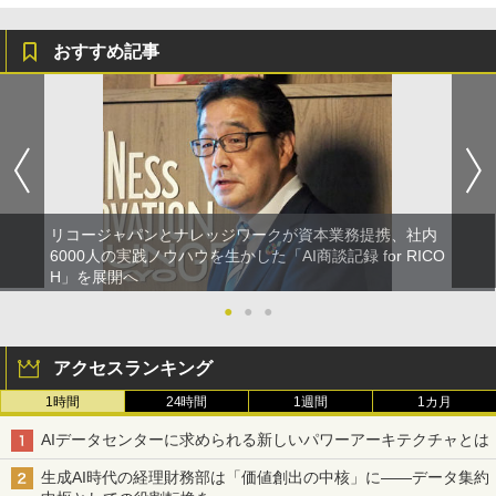
おすすめ記事
リコージャパンとナレッジワークが資本業務提携、社内
6000人の実践ノウハウを生かした「AI商談記録 for RICO
H」を展開へ
●
●
●
アクセスランキング
1時間
24時間
1週間
1カ月
AIデータセンターに求められる新しいパワーアーキテクチャとは
生成AI時代の経理財務部は「価値創出の中核」に――データ集約