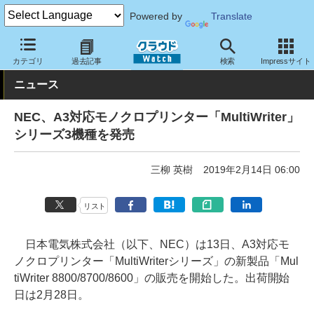
Powered by
Translate
クラウド Watch
ハード・インフラ
ハードウェア
周辺機器
カテゴリ
過去記事
検索
Impressサイト
ニュース
NEC、A3対応モノクロプリンター「MultiWriter」
シリーズ3機種を発売
三柳 英樹
2019年2月14日 06:00
リスト
日本電気株式会社（以下、NEC）は13日、A3対応モ
ノクロプリンター「MultiWriterシリーズ」の新製品「Mul
tiWriter 8800/8700/8600」の販売を開始した。出荷開始
日は2月28日。