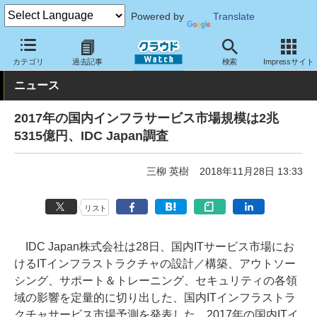
Powered by
Translate
クラウド Watch
トピック
調査・予測
カテゴリ
過去記事
検索
Impressサイト
ニュース
2017年の国内インフラサービス市場規模は2兆
5315億円、IDC Japan調査
三柳 英樹
2018年11月28日 13:33
リスト
IDC Japan株式会社は28日、国内ITサービス市場にお
けるITインフラストラクチャの設計／構築、アウトソー
シング、サポート＆トレーニング、セキュリティの各領
域の影響を定量的に切り出した、国内ITインフラストラ
クチャサービス市場予測を発表した。2017年の国内ITイ