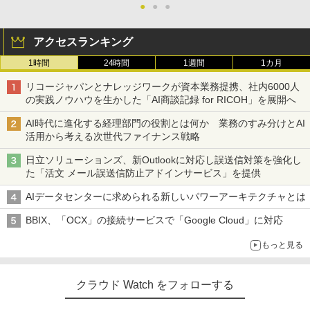
●
●
●
アクセスランキング
1時間
24時間
1週間
1カ月
リコージャパンとナレッジワークが資本業務提携、社内6000人
の実践ノウハウを生かした「AI商談記録 for RICOH」を展開へ
AI時代に進化する経理部門の役割とは何か 業務のすみ分けとAI
活用から考える次世代ファイナンス戦略
日立ソリューションズ、新Outlookに対応し誤送信対策を強化し
た「活文 メール誤送信防止アドインサービス」を提供
AIデータセンターに求められる新しいパワーアーキテクチャとは
BBIX、「OCX」の接続サービスで「Google Cloud」に対応
もっと見る
クラウド Watch をフォローする