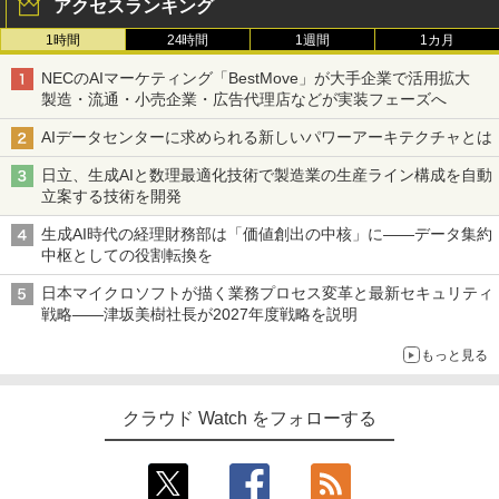
アクセスランキング
1時間
24時間
1週間
1カ月
NECのAIマーケティング「BestMove」が大手企業で活用拡大
製造・流通・小売企業・広告代理店などが実装フェーズへ
AIデータセンターに求められる新しいパワーアーキテクチャとは
日立、生成AIと数理最適化技術で製造業の生産ライン構成を自動
立案する技術を開発
生成AI時代の経理財務部は「価値創出の中核」に――データ集約
中枢としての役割転換を
日本マイクロソフトが描く業務プロセス変革と最新セキュリティ
戦略――津坂美樹社長が2027年度戦略を説明
もっと見る
クラウド Watch をフォローする