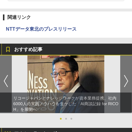
関連リンク
NTTデータ東北のプレスリリース
おすすめ記事
リコージャパンとナレッジワークが資本業務提携、社内
6000人の実践ノウハウを生かした「AI商談記録 for RICO
H」を展開へ
●
●
●