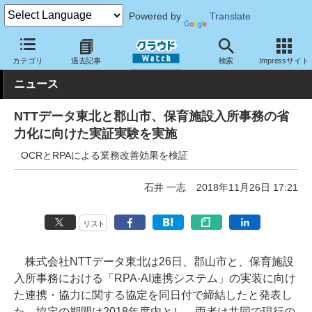
Powered by
Translate
クラウド Watch
トピック
研究開発
その他
カテゴリ
過去記事
検索
Impressサイト
ニュース
NTTデータ東北と郡山市、保育施設入所事務の省
力化に向けた実証実験を実施
OCRとRPAによる業務改善効果を検証
石井 一志
2018年11月26日 17:21
リスト
株式会社NTTデータ東北は26日、郡山市と、保育施設
入所事務における「RPA-AI連携システム」の実装に向け
た連携・協力に関する協定を同日付で締結したと発表し
た。協定の期間は2018年度内とし、両者は共同で現行の