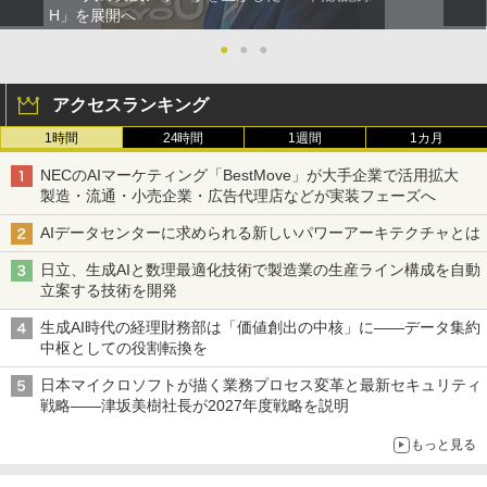
H」を展開へ
●
●
●
アクセスランキング
1時間
24時間
1週間
1カ月
NECのAIマーケティング「BestMove」が大手企業で活用拡大
製造・流通・小売企業・広告代理店などが実装フェーズへ
AIデータセンターに求められる新しいパワーアーキテクチャとは
日立、生成AIと数理最適化技術で製造業の生産ライン構成を自動
立案する技術を開発
生成AI時代の経理財務部は「価値創出の中核」に――データ集約
中枢としての役割転換を
日本マイクロソフトが描く業務プロセス変革と最新セキュリティ
戦略――津坂美樹社長が2027年度戦略を説明
もっと見る