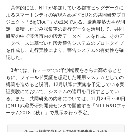
具体的には、NTTが参加している都市ビッグデータに
よるスマートシティの実現をめざすEUとの共同研究プロ
ジェクト「BigClouT」の成果である、慶應義塾大学が測
定・蓄積したごみ収集車の走行データを活用して、共同
研究の中で藤沢市内の段差データベースを作成。そのデ
ータベースに基づいた段差警告システムのプロトタイプ
を作成し、走行実験により、警告システムの有効性を確
認した。
3者では、各テーマでの予測精度をさらに高めるとと
もに、フィールド実証を想定した運用システムとしての
構築を進めると説明。12月以降に実施を予定している実
証実験にておいて、システムの適用を目指すとしてい
る。また、共同研究の内容については、11月29日～30日
にNTT武蔵野研究開発センタで開催する「NTT R&Dフォ
ーラム2018（秋）」で展示を行う予定。
Google 検索で当サイトの記事を優先表示させる