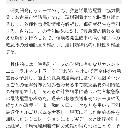
研究開発行うテーマのうち、救急隊最適配置（協力機
関：名古屋市消防局）では、現場到着までの時間短縮に
関して、各種救急活動情報を解析し、傷病者発生を予測
する。さらに、この予測結果に対して救急隊の情報を加
えた解析を行うことで、傷病者発生確率の高い場所への
救急隊の最適配置を検討し、運用効率化の可能性を検証
する。
具体的には、時系列データの学習に有効なリカレント
ニューラルネットワーク（RNN）を用いて市全体の救急
需要を予測し、過去の救急搬送実績に基づく地図メッシ
ュごとの確率分布と組み合わせる事で救急需要の期待値
の分布を算出し、それらの計算結果に基づいて各救急隊
の最適配置を求めた。過去の救急搬送事例のデータや天
候などの環境データ、動的人口データなどを用いて予測
最適化アルゴリズムを考案し、現実に即した制約条件を
加味したシミュレーションにより実データと比較検証し
た結果、平均現場到着時間の短縮が得られたことで、そ