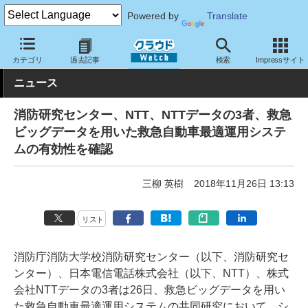
Powered by
Translate
クラウド Watch
トピック
研究開発
カテゴリ
過去記事
検索
Impressサイト
ニュース
消防研究センター、NTT、NTTデータの3者、救急
ビッグデータを用いた救急自動車最適運用システ
ムの有効性を確認
三柳 英樹
2018年11月26日 13:13
リスト
消防庁消防大学校消防研究センター（以下、消防研究セ
ンター）、日本電信電話株式会社（以下、NTT）、株式
会社NTTデータの3者は26日、救急ビッグデータを用い
た救急自動車最適運用システムの共同研究において、シ