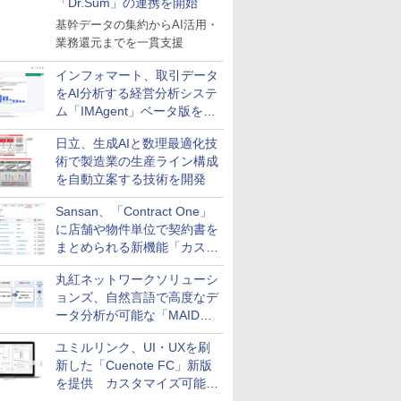
「Dr.Sum」の連携を開始
基幹データの集約からAI活用・
業務還元までを一貫支援
インフォマート、取引データ
をAI分析する経営分析システ
ム「IMAgent」ベータ版を提
供
日立、生成AIと数理最適化技
術で製造業の生産ライン構成
を自動立案する技術を開発
Sansan、「Contract One」
に店舗や物件単位で契約書を
まとめられる新機能「カスタ
ム契約ツリー」を追加
丸紅ネットワークソリューシ
ョンズ、自然言語で高度なデ
ータ分析が可能な「MAIDOA
AI ASSIST」を9月より提供
ユミルリンク、UI・UXを刷
新した「Cuenote FC」新版
を提供 カスタマイズ可能な