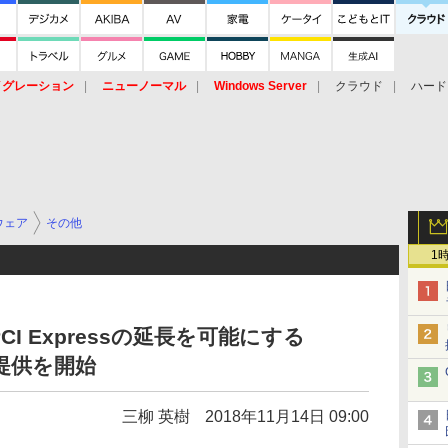
イグレーション
ニューノーマル
Windows Server
クラウド
ハード
トピック
ストレージ（HW）
オープンソース
SaaS
標的型
ント
ウェア
その他
1
I Expressの延長を可能にする
ア提供を開始
三柳 英樹
2018年11月14日 09:00