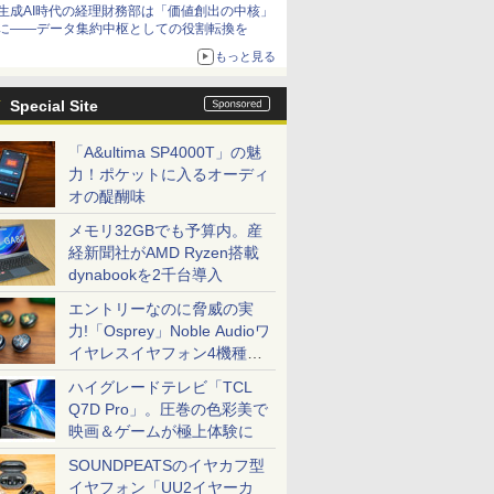
生成AI時代の経理財務部は「価値創出の中核」
に――データ集約中枢としての役割転換を
もっと見る
Special Site
「A&ultima SP4000T」の魅
力！ポケットに入るオーディ
オの醍醐味
メモリ32GBでも予算内。産
経新聞社がAMD Ryzen搭載
dynabookを2千台導入
エントリーなのに脅威の実
力!「Osprey」Noble Audioワ
イヤレスイヤフォン4機種を
一気に聴く
ハイグレードテレビ「TCL
Q7D Pro」。圧巻の色彩美で
映画＆ゲームが極上体験に
SOUNDPEATSのイヤカフ型
イヤフォン「UU2イヤーカ