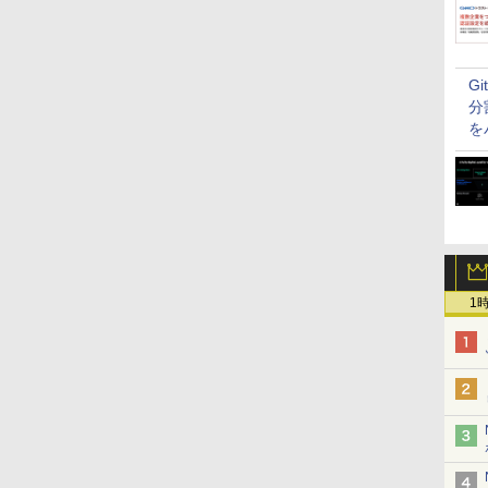
G
分
を
1