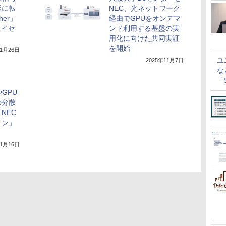
延に転
NEC、光ネットワーク
her」
経由でGPUをオンデマ
ライセ
ンド利用する基盤の実
用化に向けた共同実証
を開始
11月26日
ユ
2025年11月7日
な
「S
に
GPU
の分散
NEC
ョン」
年1月16日