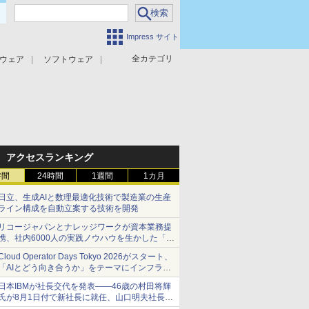
Impress サイト
全カテゴリ
ウェア
ソフトウェア
攻撃対策
マルウェア対策
アクセスランキング
時間
24時間
1週間
1カ月
日立、生成AIと数理最適化技術で製造業の生産
ライン構成を自動立案する技術を開発
リコージャパンとナレッジワークが資本業務提
携、社内6000人の実践ノウハウを生かした「AI
商談記録 for RICOH」を展開へ
Cloud Operator Days Tokyo 2026がスタート、
「AIとどう向き合うか」をテーマにインフラ運
用の知見を集約
日本IBMが社長交代を発表――46歳の村田将輝
氏が8月1日付で新社長に就任、山口明夫社長は
会長へ