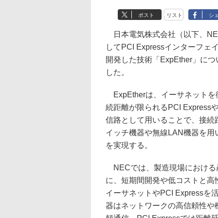
ポスト
リスト
シ
日本電気株式会社（以下、NE
してPCI Expressインター
開発した技術「ExpEther」
した。
ExpEtherは、イーサネッ
続距離が限られるPCI Expre
信路として用いることで、接続
イッチ機器や無線LAN機器を
を実現する。
NECでは、製造現場における
に、短期間開発や低コストと高
イーサネットやPCI Expre
器はネットワークの高信頼性や