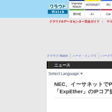
クラウド&データセンター完全ガイド
マ
サービス
セキュリティ
ネットワーク
スイッチ
ルータ
導入事例
イベ
クラウド Watch
ハード・インフラ
ハード
ニュース
Select Language
▼
NEC、イーサネットでPC
「ExpEther」のIPコ