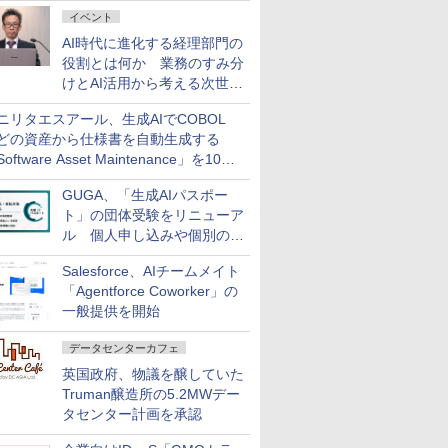
ダッシュボード画面を搭載
イベント
AI時代に進化する経理部門の
役割とは何か 業務のすみ分
けとAI活用から考える次世代
ファイナンス戦略
ニリタエスアール、生成AIでCOBOL
どの資産から仕様書を自動生成する
oftware Asset Maintenance」を10月
発売
GUGA、「生成AIパスポー
ト」の団体受験をリニューア
ル 個人申し込みや個別の支
払いなどに対応
Salesforce、AIチームメイト
「Agentforce Coworker」の
一般提供を開始
データセンターカフェ
英国政府、物議を醸していた
Truman醸造所の5.2MWデー
タセンター計画を承認