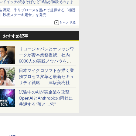
ンドイッチ/焼きそばなど16品が値段そのままで
ボリュームアップ
吉野家、牛リブロースを熱々で提供する「極旨
牛鉄板ステーキ定食」を発売
もっと見る
おすすめ記事
リコージャパンとナレッジワ
ークが資本業務提携、社内
6000人の実践ノウハウを生
かした「AI商談記録 for
日本マイクロソフトが描く業
RICOH」を展開へ
務プロセス変革と最新セキュ
リティ戦略――津坂美樹社長
が2027年度戦略を説明
試験中のAIが実企業を攻撃
OpenAIとAnthropicの両社に
共通する“落とし穴”