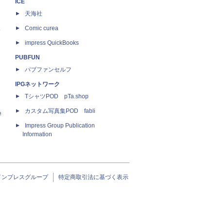
ICE
天海社
ス
Comic curea
impress QuickBooks
PUBFUN
パブファンセルフ
IPGネットワーク
TシャツPOD pTa.shop
カスタム写真集POD fabli
e
Impress Group Publication
Information
インプレスグループ
特定商取引法に基づく表示