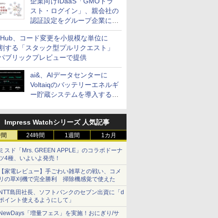
企業向けIDaaS「GMOトラ
スト・ログイン」、親会社の
認証設定をグループ企業に展
開できる新機能を提供
itHub、コード変更を小規模な単位に
割する「スタック型プルリクエスト」
パブリックプレビューで提供
ai&、AIデータセンターに
Voltaiqのバッテリーエネルギ
ー貯蔵システムを導入する計
画を発表
Impress Watchシリーズ 人気記事
時間
24時間
1週間
1カ月
ミスド「Mrs. GREEN APPLE」のコラボドーナ
ツ4種、いよいよ発売！
【家電レビュー】手ごわい雑草との戦い、コメ
リの草刈機で完全勝利 掃除機感覚で使えた
NTT島田社長、ソフトバンクのセブン出資に「d
ポイント使えるようにして」
NewDays「増量フェス」を実施！おにぎり/サ