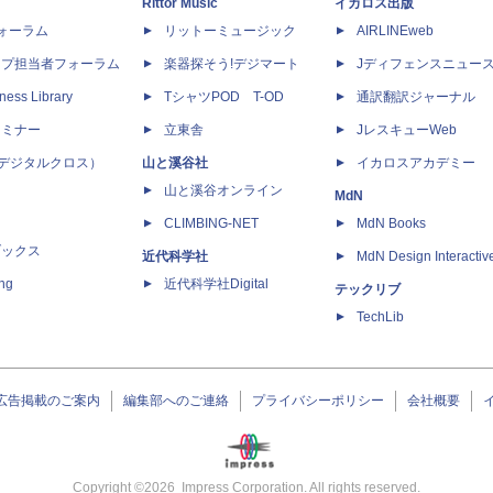
Rittor Music
イカロス出版
dフォーラム
リットーミュージック
AIRLINEweb
ップ担当者フォーラム
楽器探そう!デジマート
Jディフェンスニュー
ness Library
TシャツPOD T-OD
通訳翻訳ジャーナル
セミナー
立東舎
JレスキューWeb
 X（デジタルクロス）
山と溪谷社
イカロスアカデミー
山と溪谷オンライン
MdN
CLIMBING-NET
MdN Books
ブックス
近代科学社
MdN Design Interactiv
ing
近代科学社Digital
テックリブ
TechLib
広告掲載のご案内
編集部へのご連絡
プライバシーポリシー
会社概要
Copyright ©
2026
Impress Corporation. All rights reserved.