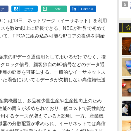
ェア
はてブ
note
LinkedIn
C）は13日、ネットワーク（イーサネット）を利用
フェイスを数km以上に延長できる、NECが世界で初めて
について、FPGAに組み込み可能なIPコアの提供を開始
トを従来のIPデータ通信用として用いるだけでなく、接
ssやクロック信号、顧客独自のI/O信号などのデータ通
距離の延長を可能にする。一般的なイーサネットス
用いた場合においてもデータが欠損しない高信頼転送
産業機器は、多品種少量生産や生産性向上のため
性能の両立が求められており、低コストで高性能な
ssを活用するケースが増えていると説明。一方、産業機
機器の分散配置が求められ、イーサネットでは高信