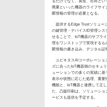
るだけでなく、製造、出荷とい
廃棄といった機器のライフサイ
匿情報の管理が必要となる。
提供するEdge Trustソリ
の鍵管理・デバイスID管理シ
せることで、IoT機器のサプラ
理をワンストップで実現するも
匿情報の書き込み、デジタル証
ユビキタスAIコーポレーショ
ズに合ったIoT機器側のセキュ
ューションでの多くの実績に基づ
表示や状態に応じた処理、重要
機能と、IoT機器と連携して正
た、凸版印刷は、ソリューショ
ービスも提供を予定する。