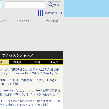
Impress サイト
全カテゴリ
ウェア
ソフトウェア
攻撃対策
マルウェア対策
アクセスランキング
時間
24時間
1週間
1カ月
レノボ、NFC/FeliCaに対応する11型Androidタ
ブレット「Lenovo ThinkTab X11 Gen 1」を発
売
BBIX、「OCX」の接続サービスで「Google
Cloud」に対応
リコージャパンとナレッジワークが資本業務提
携、社内6000人の実践ノウハウを生かした「AI
商談記録 for RICOH」を展開へ
日立、生成AIと数理最適化技術で製造業の生産
ライン構成を自動立案する技術を開発