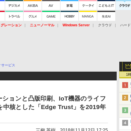
イグレーション
ニューノーマル
Windows Server
クラウド
ハード
トピック
ストレージ（HW）
オープンソース
SaaS
標的型
ント
ィサービス
1
ーションと凸版印刷、IoT機器のライフ
とした「Edge Trust」を2019年
三柳 英樹
2018年11月12日 17:25