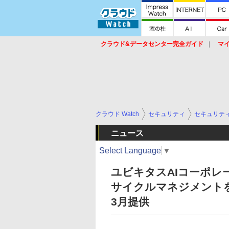
クラウド&データセンター完全ガイド
マ
サービス
セキュリティ
ネットワーク
スイッチ
ルータ
導入事例
イベ
クラウド Watch
セキュリティ
セキュリテ
ニュース
Select Language
▼
ユビキタスAIコーポレ
サイクルマネジメントを中核
3月提供