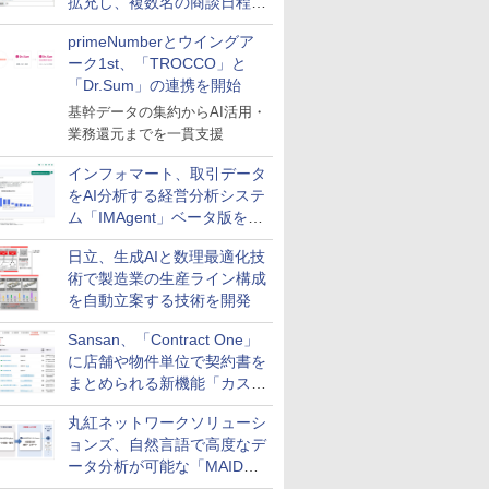
拡充し、複数名の商談日程調
整を効率化
primeNumberとウイングア
ーク1st、「TROCCO」と
「Dr.Sum」の連携を開始
基幹データの集約からAI活用・
業務還元までを一貫支援
インフォマート、取引データ
をAI分析する経営分析システ
ム「IMAgent」ベータ版を提
供
日立、生成AIと数理最適化技
術で製造業の生産ライン構成
を自動立案する技術を開発
Sansan、「Contract One」
に店舗や物件単位で契約書を
まとめられる新機能「カスタ
ム契約ツリー」を追加
丸紅ネットワークソリューシ
ョンズ、自然言語で高度なデ
ータ分析が可能な「MAIDOA
AI ASSIST」を9月より提供