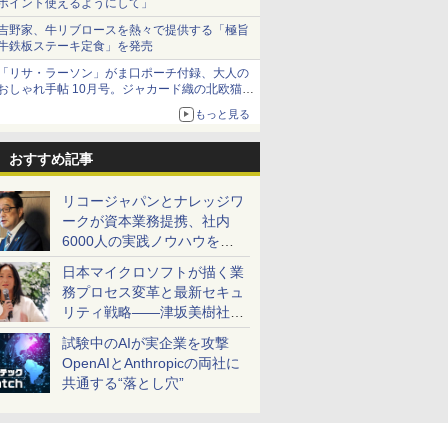
ポイント使えるようにして」
吉野家、牛リブロースを熱々で提供する「極旨
牛鉄板ステーキ定食」を発売
「リサ・ラーソン」がま口ポーチ付録、大人の
おしゃれ手帖 10月号。ジャカード織の北欧猫デ
ザイン
もっと見る
おすすめ記事
リコージャパンとナレッジワ
ークが資本業務提携、社内
6000人の実践ノウハウを生
かした「AI商談記録 for
日本マイクロソフトが描く業
RICOH」を展開へ
務プロセス変革と最新セキュ
リティ戦略――津坂美樹社長
が2027年度戦略を説明
試験中のAIが実企業を攻撃
OpenAIとAnthropicの両社に
共通する“落とし穴”