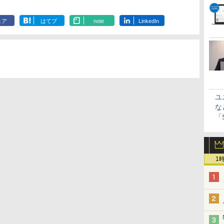
ェア
はてブ
note
LinkedIn
ユ
な
「S
に
1