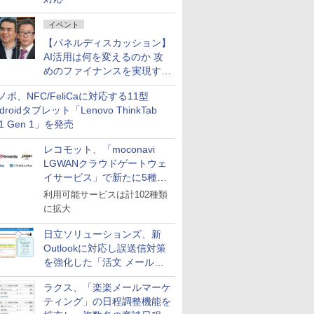
イベント
【パネルディスカッション】
AI活用は何を変えるのか 攻
めのファイナンスを実現する
業務設計とマインドセット変
ノボ、NFC/FeliCaに対応する11型
革
droidタブレット「Lenovo ThinkTab
11 Gen 1」を発売
レコモット、「moconavi
LGWANクラウドゲートウェ
イサービス」で新たに5種類
のサービスと連携開始
利用可能サービスは計102種類
に拡大
日立ソリューションズ、新
Outlookに対応し誤送信対策
を強化した「活文 メール誤
送信防止アドインサービス」
ラクス、「楽楽メールマーケ
を提供
ティング」の日程調整機能を