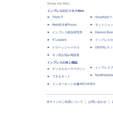
Group site links
インプレスのビジネスWeb
Think IT
SmartGri
Web担当者Forum
ネットショ
インプレス総合研究所
Impress Busi
IT Leaders
インプレス
ドローンジャーナル
DIGITAL
ネッ担お悩み相談室
インプレスの本と雑誌
インプレス
デジタルカメラマガジン
NextPublish
できるネット
インターネット白書ARCHIVES
本サイトのご利用について
お問い合わせ