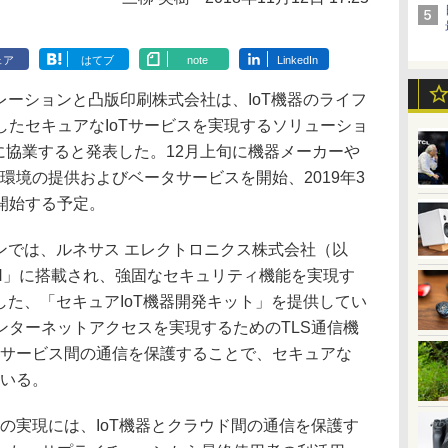
ェア
はてブ
note
LinkedIn
ーションと凸版印刷株式会社は、IoT機器のライフ
たセキュアなIoTサービスを実現するソリューショ
を目的に協業すると発表した。12月上旬に機器メーカーや
発環境の提供およびベータサービスを開始、2019年3
開始する予定。
ンでは、ルネサス エレクトロニクス株式会社（以
5N」に搭載され、強固なセキュリティ機能を実現す
P」に対応した、「セキュアIoT機器開発キット」を提供してい
ンターネットアクセスを実現するためのTLS通信機
ドサービス間の通信を保護することで、セキュアな
ている。
の実現には、IoT機器とクラウド間の通信を保護す