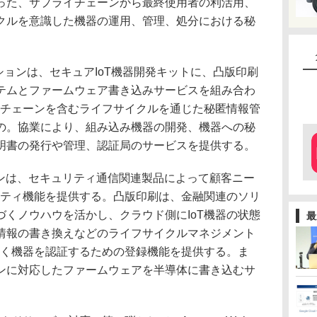
った、サプライチェーンから最終使用者の利活用、
クルを意識した機器の運用、管理、処分における秘
ューションは、セキュアIoT機器開発キットに、凸版印刷
ステムとファームウェア書き込みサービスを組み合わ
イチェーンを含むライフサイクルを通じた秘匿情報管
の。協業により、組み込み機器の開発、機器への秘
明書の発行や管理、認証局のサービスを提供する。
ンは、セキュリティ通信関連製品によって顧客ニー
リティ機能を提供する。凸版印刷は、金融関連のソリ
くノウハウを活かし、クラウド側にIoT機器の状態
最
情報の書き換えなどのライフサイクルマネジメント
しく機器を認証するための登録機能を提供する。ま
ンに対応したファームウェアを半導体に書き込むサ