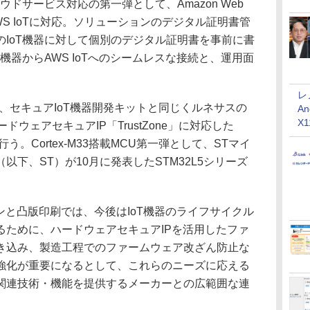
ドサービス対応の第一弾として、Amazon Web
るAWS IoTに対応。ソリューションのデジタル証明書管
IoT機器に対して個別のデジタル証明書を事前に書
機器からAWS IoTへのシームレスな接続と、運用面
。
レ
、セキュアIoT機器開発キットと同じくルネサスの
An
X
ードウェアセキュアIP「TrustZone」に対応した
応も行う。Cortex-M33搭載MCU第一弾として、STマイ
下、ST）が10月に発表したSTM32L5シリーズ
と凸版印刷では、今後はIoT機器のライフサイクル
るために、ハードウェアセキュアIPを活用したファ
き込み、製造工程でのファームウェア改ざん防止な
強化が重要になるとして、これらのニーズに応える
関連技術・機能を提供するメーカーとの広範囲な連