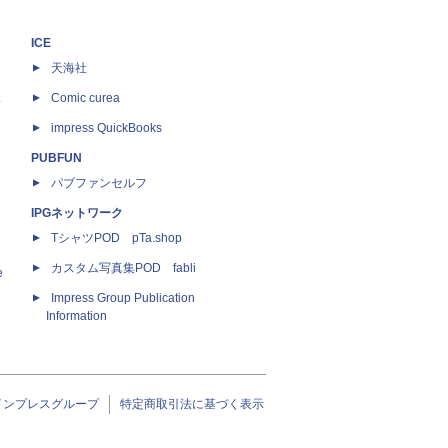
ICE
天海社
ス
Comic curea
impress QuickBooks
PUBFUN
パブファンセルフ
IPGネットワーク
TシャツPOD pTa.shop
カスタム写真集POD fabli
e
Impress Group Publication
Information
インプレスグループ
特定商取引法に基づく表示