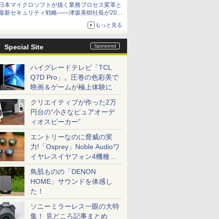
日本マイクロソフトが描く業務プロセス変革と
最新セキュリティ戦略――津坂美樹社長が2027
年度戦略を説明
もっと見る
Special Site
ハイグレードテレビ「TCL
Q7D Pro」。圧巻の色彩美で
映画＆ゲームが極上体験に
クリエイティブが作った2万
円台の“小さなピュアオーデ
ィオスピーカー”
エントリーなのに脅威の実
力!「Osprey」Noble Audioワ
イヤレスイヤフォン4機種を
一気に聴く
鳥肌ものの「DENON
HOME」サウンドを体感し
た！
ソニーミラーレス一眼の大特
集！ 見どころ記事まとめ