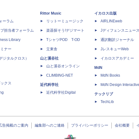
Rittor Music
イカロス出版
dフォーラム
リットーミュージック
AIRLINEweb
ップ担当者フォーラム
楽器探そう!デジマート
Jディフェンスニュー
ness Library
TシャツPOD T-OD
通訳翻訳ジャーナル
セミナー
立東舎
JレスキューWeb
 X（デジタルクロス）
山と溪谷社
イカロスアカデミー
山と溪谷オンライン
MdN
CLIMBING-NET
MdN Books
ブックス
近代科学社
MdN Design Interactiv
ing
近代科学社Digital
テックリブ
TechLib
広告掲載のご案内
編集部へのご連絡
プライバシーポリシー
会社概要