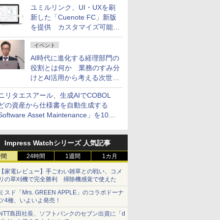
ユミルリンク、UI・UXを刷
新した「Cuenote FC」新版
を提供 カスタマイズ可能な
ダッシュボード画面を搭載
イベント
AI時代に進化する経理部門の
役割とは何か 業務のすみ分
けとAI活用から考える次世代
ファイナンス戦略
ニリタエスアール、生成AIでCOBOL
どの資産から仕様書を自動生成する
oftware Asset Maintenance」を10月
発売
Impress Watchシリーズ 人気記事
時間
24時間
1週間
1カ月
【家電レビュー】手ごわい雑草との戦い、コメ
リの草刈機で完全勝利 掃除機感覚で使えた
ミスド「Mrs. GREEN APPLE」のコラボドーナ
ツ4種、いよいよ発売！
NTT島田社長、ソフトバンクのセブン出資に「d