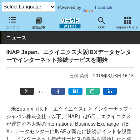
Powered by
Translate
クラウド Watch
ハード・インフラ
データセンター
カテゴリ
過去記事
検索
Impressサイト
ニュース
INAP Japan、エクイニクス大阪IBXデータセンタ
ーでインターネット接続サービスを開始
三柳 英樹
2018年3月6日 16:15
リスト
米Equinix（以下、エクイニクス）とインターナップ・
ジャパン株式会社（以下、INAP）は6日、エクイニクス
が運営する大阪のInternational Business Exchange（IB
X）データセンターにINAPが新たに接続ポイントを設置
し、インターネット接続サービスの提供を開始したと発