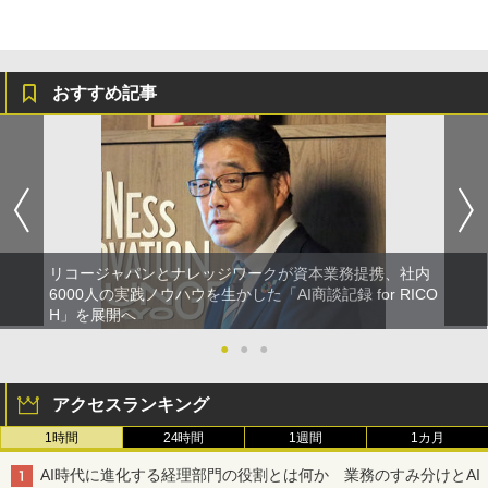
おすすめ記事
リコージャパンとナレッジワークが資本業務提携、社内
6000人の実践ノウハウを生かした「AI商談記録 for RICO
H」を展開へ
●
●
●
アクセスランキング
1時間
24時間
1週間
1カ月
AI時代に進化する経理部門の役割とは何か 業務のすみ分けとAI