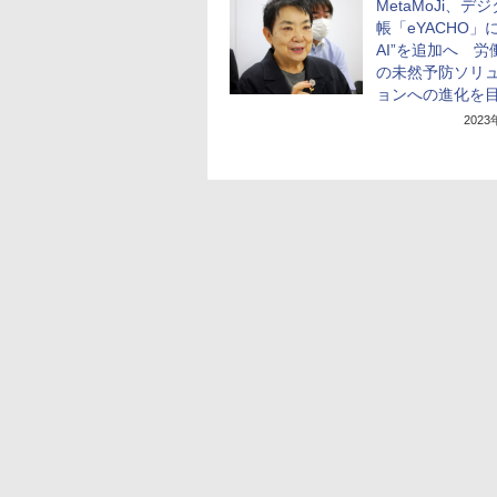
MetaMoJi、デ
帳「eYACHO」
AI”を追加へ 労
の未然予防ソリ
ョンへの進化を
202