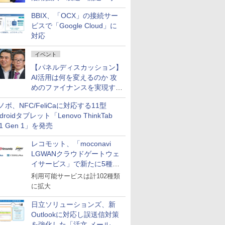
企業・広告代理店などが実装
BBIX、「OCX」の接続サー
フェーズへ
ビスで「Google Cloud」に
対応
イベント
【パネルディスカッション】
AI活用は何を変えるのか 攻
めのファイナンスを実現する
業務設計とマインドセット変
ノボ、NFC/FeliCaに対応する11型
革
droidタブレット「Lenovo ThinkTab
11 Gen 1」を発売
レコモット、「moconavi
LGWANクラウドゲートウェ
イサービス」で新たに5種類
のサービスと連携開始
利用可能サービスは計102種類
に拡大
日立ソリューションズ、新
Outlookに対応し誤送信対策
を強化した「活文 メール誤