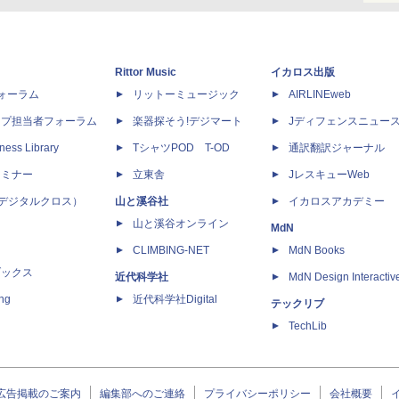
Rittor Music
イカロス出版
dフォーラム
リットーミュージック
AIRLINEweb
ップ担当者フォーラム
楽器探そう!デジマート
Jディフェンスニュー
ness Library
TシャツPOD T-OD
通訳翻訳ジャーナル
セミナー
立東舎
JレスキューWeb
 X（デジタルクロス）
山と溪谷社
イカロスアカデミー
山と溪谷オンライン
MdN
CLIMBING-NET
MdN Books
ブックス
近代科学社
MdN Design Interactiv
ing
近代科学社Digital
テックリブ
TechLib
広告掲載のご案内
編集部へのご連絡
プライバシーポリシー
会社概要