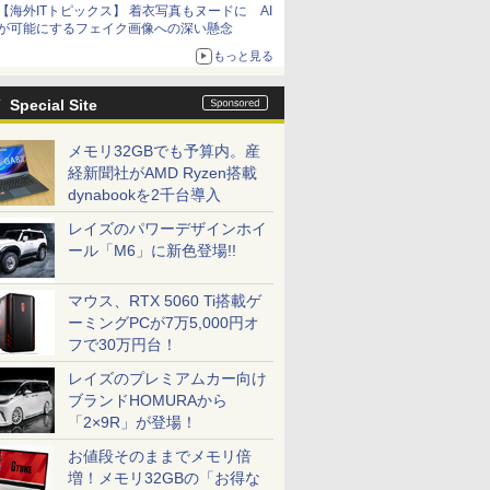
【海外ITトピックス】 着衣写真もヌードに AI
が可能にするフェイク画像への深い懸念
もっと見る
Special Site
メモリ32GBでも予算内。産
経新聞社がAMD Ryzen搭載
dynabookを2千台導入
レイズのパワーデザインホイ
ール「M6」に新色登場!!
マウス、RTX 5060 Ti搭載ゲ
ーミングPCが7万5,000円オ
フで30万円台！
レイズのプレミアムカー向け
ブランドHOMURAから
「2×9R」が登場！
お値段そのままでメモリ倍
増！メモリ32GBの「お得な