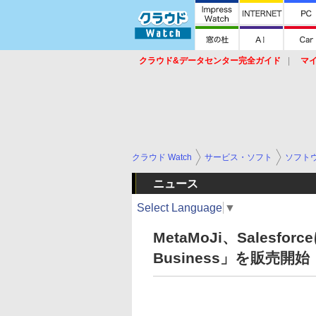
クラウド&データセンター完全ガイド
マ
サービス
セキュリティ
ネットワーク
スイッチ
ルータ
導入事例
イベ
クラウド Watch
サービス・ソフト
ソフト
ニュース
Select Language
▼
MetaMoJi、Salesfor
Business」を販売開始