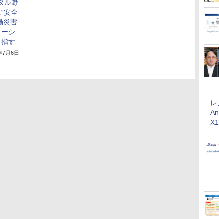
ジタル野
に“安全
働災害
ューシ
目指す
3年7月6日
レ
An
X