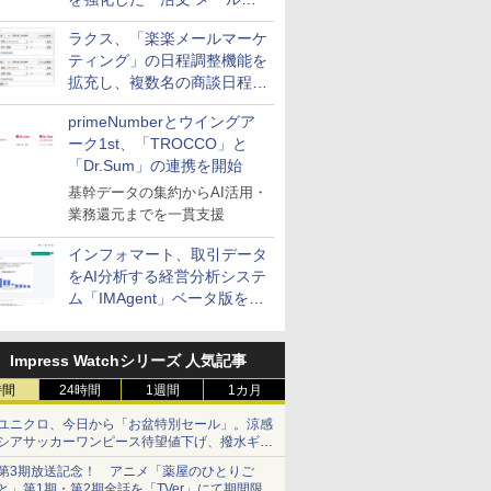
送信防止アドインサービス」
ラクス、「楽楽メールマーケ
を提供
ティング」の日程調整機能を
拡充し、複数名の商談日程調
整を効率化
primeNumberとウイングア
ーク1st、「TROCCO」と
「Dr.Sum」の連携を開始
基幹データの集約からAI活用・
業務還元までを一貫支援
インフォマート、取引データ
をAI分析する経営分析システ
ム「IMAgent」ベータ版を提
供
Impress Watchシリーズ 人気記事
時間
24時間
1週間
1カ月
ユニクロ、今日から「お盆特別セール」。涼感
シアサッカーワンピース待望値下げ、撥水ギア
ショーツは1990円に
第3期放送記念！ アニメ「薬屋のひとりご
と」第1期・第2期全話を「TVer」にて期間限定