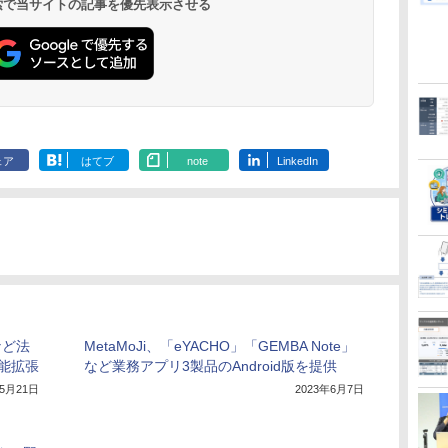
 検索で当サイトの記事を優先表示させる
ェア
はてブ
note
LinkedIn
eなど法
MetaMoJi、「eYACHO」「GEMBA Note」
能拡張
など業務アプリ3製品のAndroid版を提供
年5月21日
2023年6月7日