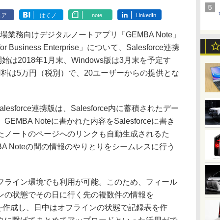
ェア
はてブ
note
LinkedIn
現場業務向けデジタルノートアプリ「GEMBA Note」
Business Enterprise」について、Salesforce連携
は2018年1月末、Windows版は3月末を予定す
料は5万円（税別）で、20ユーザーからの提供とな
sのSalesforce連携版は、Salesforce内に蓄積されたデー
BA Noteに書かれた内容をSalesforceに書き
たノートのページへのリンクも自動生成されるた
EMBA Noteの間の情報のやりとりをシームレスに行う
ライン環境でも利用が可能。このため、フィール
ンの状態でその日に行く先の複数件の情報を
で帳票を作成し、日中はオフラインの状態で記録表を作